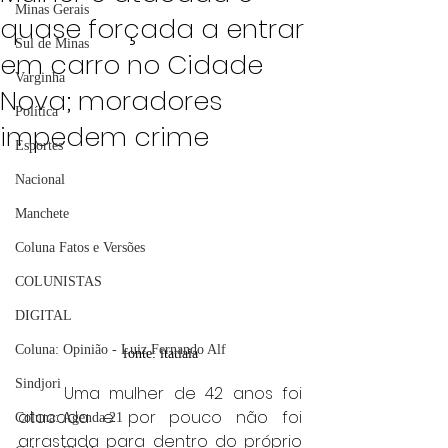
Minas Gerais
quase forçada a entrar
Sul de Minas
em carro no Cidade
Varginha
Nova; moradores
Política
impedem crime
Esportes
Nacional
Manchete
Coluna Fatos e Versões
COLUNISTAS
DIGITAL
Coluna: Opinião - Luiz Fernando Alf
fonte: itatiaia
Sindjori
	Uma mulher de 42 anos foi 
atacada e por pouco não foi 
Coluna: Agenda 21
arrastada para dentro do próprio 