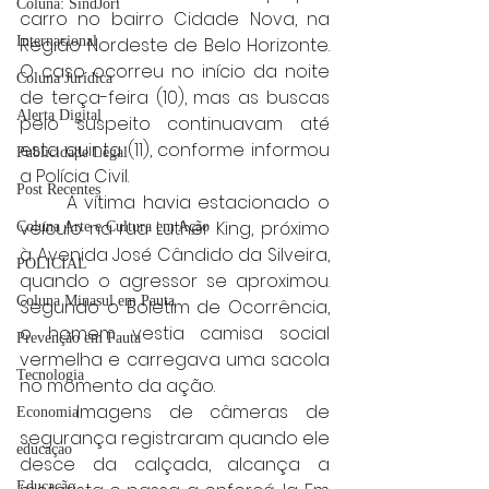
Coluna: SindJori
carro no bairro Cidade Nova, na 
Internacional
Região Nordeste de Belo Horizonte. 
O caso ocorreu no início da noite 
Coluna Jurídica
de terça-feira (10), mas as buscas 
Alerta Digital
pelo suspeito continuavam até 
esta quinta (11), conforme informou 
Publicidade Legal
a Polícia Civil.
Post Recentes
	A vítima havia estacionado o 
veículo na rua Luther King, próximo 
Coluna Arte e Cultura em Ação
à Avenida José Cândido da Silveira, 
POLICIAL
quando o agressor se aproximou. 
Coluna Minasul em Pauta
Segundo o Boletim de Ocorrência, 
o homem vestia camisa social 
Prevenção em Pauta
vermelha e carregava uma sacola 
Tecnologia
no momento da ação.
	Imagens de câmeras de 
Economia
segurança registraram quando ele 
educaçao
desce da calçada, alcança a 
Educação