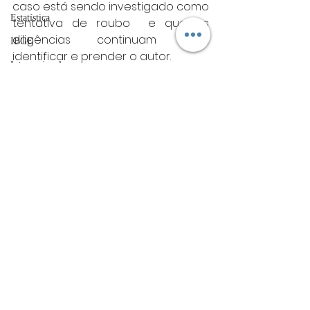
caso está sendo investigado como 
Estatística
tentativa de roubo 	e que as 
diligências continuam para 
IBGE
identificar e prender o autor.
Internacional
Minas gerais
vagas de emprego
Minas Gerais
acidentes
Futebol
bombeiros
Posts Relacionados
Ver tudo
artigo
TRT
divulgação
FADIVA
agro
OAB Varginha