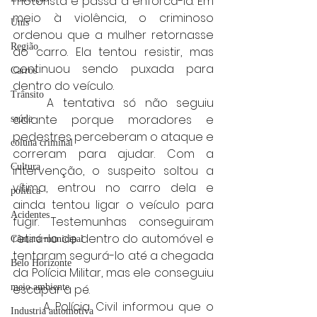
motorista e passa a enforcá-la. Em 
meio à violência, o criminoso 
Unis
ordenou que a mulher retornasse 
Região
ao carro. Ela tentou resistir, mas 
continuou sendo puxada para 
Carros
dentro do veículo.
Trânsito
	A tentativa só não seguiu 
adiante porque moradores e 
saúde
pedestres perceberam o ataque e 
coluna criminal
correram para ajudar. Com a 
Cultura
intervenção, o suspeito soltou a 
vítima, entrou no carro dela e 
politica
ainda tentou ligar o veículo para 
Acidentes
fugir. Testemunhas conseguiram 
retirá-lo de dentro do automóvel e 
Câmara municipal
tentaram segurá-lo até a chegada 
Belo Horizonte
da Polícia Militar, mas ele conseguiu 
meio ambiente
escapar a pé.
	A Polícia Civil informou que o 
Industria automotiva