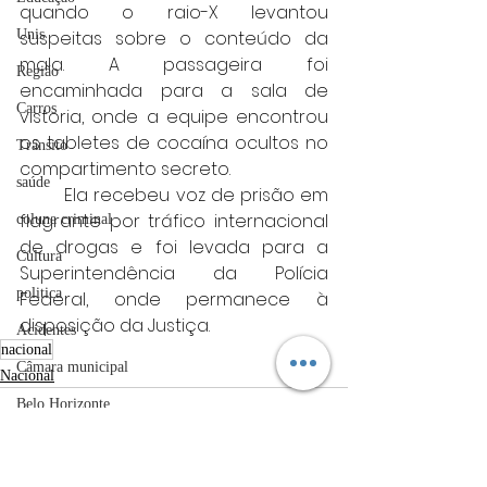
quando o raio-X levantou 
suspeitas sobre o conteúdo da 
Unis
mala. A passageira foi 
Região
encaminhada para a sala de 
Carros
vistoria, onde a equipe encontrou 
os tabletes de cocaína ocultos no 
Trânsito
compartimento secreto.
saúde
	Ela recebeu voz de prisão em 
flagrante por tráfico internacional 
coluna criminal
de drogas e foi levada para a 
Cultura
Superintendência da Polícia 
politica
Federal, onde permanece à 
disposição da Justiça.
Acidentes
nacional
Câmara municipal
Nacional
Belo Horizonte
meio ambiente
Industria automotiva