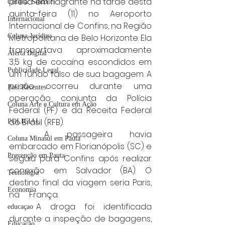
presa em flagrante na tarde desta 
Coluna: SindJori
quinta-feira (11) no Aeroporto 
Internacional
Internacional de Confins, na Região 
Metropolitana de Belo Horizonte. Ela 
Coluna Jurídica
transportava aproximadamente 
Alerta Digital
3,5 kg de cocaína escondidos em 
Publicidade Legal
um fundo falso de sua bagagem. A 
prisão ocorreu durante uma 
Post Recentes
operação conjunta da Polícia 
Coluna Arte e Cultura em Ação
Federal (PF) e da Receita Federal 
do Brasil (RFB).
POLICIAL
	A passageira havia 
Coluna Minasul em Pauta
embarcado em Florianópolis (SC) e 
Prevenção em Pauta
seguiu para Confins após realizar 
conexão em Salvador (BA). O 
Tecnologia
destino final da viagem seria Paris, 
Economia
na 	França.
	A droga foi identificada 
educaçao
durante a inspeção de bagagens, 
Educação