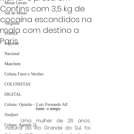
Minas Gerais
Confins com 3,5 kg de
Sul de Minas
cocaína escondidos na
Varginha
mala com destino a
Política
Paris
Esportes
Nacional
Manchete
Coluna Fatos e Versões
COLUNISTAS
DIGITAL
Coluna: Opinião - Luiz Fernando Alf
fonte: o tempo
Sindjori
	Uma mulher de 26 anos, 
Coluna: Agenda 21
natural do Rio Grande do Sul, foi 