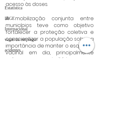
acesso às doses.
Estatística
A mobilização conjunta entre 
IBGE
municípios teve como objetivo 
Internacional
fortalecer a proteção coletiva e 
conscientizar a população sobre a 
vagas de emprego
importância de manter o esquema 
acidentes
vacinal em dia, principalmente 
entre os grupos prioritários.
Futebol
Fonte: SRS
bombeiros
sul de minas
Sul de Minas
artigo
TRT
divulgação
FADIVA
Posts Relacionados
Ver tudo
agro
OAB Varginha