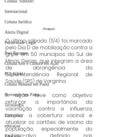
Coluna: SindJori
Internacional
Coluna Jurídica
Divulgação
Alerta Digital
O último sábado (11/4) foi marcado 
Publicidade Legal
pelo Dia D de mobilização contra a 
Post Recentes
gripe em 50 municípios do Sul de 
Minas Gerais, que integram a área 
Coluna Arte e Cultura em Ação
de abrangência da 
Superintendência Regional de 
POLICIAL
Saúde (SRS) de Varginha.
Coluna Minasul em Pauta
A ação teve como objetivo 
Prevenção em Pauta
reforçar a importância da 
Tecnologia
vacinação contra a influenza, 
ampliar a cobertura vacinal e 
Economia
atualizar os cartões de vacina da 
educaçao
população, especialmente do 
público-alvo definido nas 
Educação