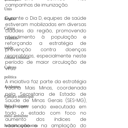
campanhas de imunização.
Unis
Durante o Dia D, equipes de saúde 
Região
estiveram mobilizadas em diversas 
Carros
cidades da região, promovendo 
atendimento à população e 
Trânsito
reforçando a estratégia de 
saúde
prevenção contra doenças 
respiratórias, especialmente neste 
coluna criminal
período de maior circulação de 
Cultura
vírus.
politica
A iniciativa faz parte da estratégia 
Acidentes
Vacina Mais Minas, coordenada 
pela Secretaria de Estado de 
Câmara municipal
Saúde de Minas Gerais (SES-MG), 
que vem sendo executada em 
Belo Horizonte
todo o estado com foco no 
meio ambiente
aumento dos índices de 
vacinação e na ampliação do 
Industria automotiva