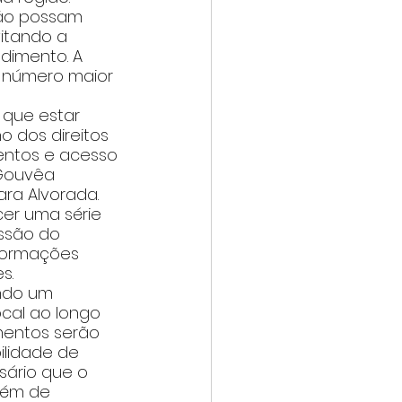
ão possam 
vitando a 
dimento. A 
m número maior 
 que estar 
o dos direitos 
entos e acesso 
 Gouvêa 
cara Alvorada. 
cer uma série 
issão do 
nformações 
s.
ndo um 
cal ao longo 
imentos serão 
ilidade de 
sário que o 
lém de 