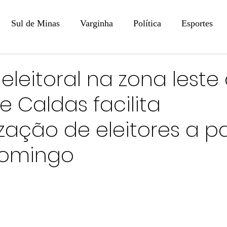
Sul de Minas
Varginha
Política
Esportes
COLUNISTAS
DIGITAL
Coluna: Opinião - Luiz F
eleitoral na zona leste
e Caldas facilita
na: SindJori
Internacional
Coluna Jurídica
Aler
zação de eleitores a pa
Recentes
Coluna Arte e Cultura em Ação
POLICIAL
domingo
Prevenção em Pauta
Tecnologia
Economia
e