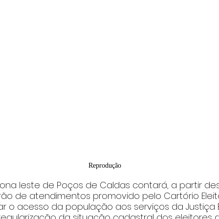
Reprodução
ona leste de Poços de Caldas contará, a partir de
rão de atendimentos promovido pelo Cartório Eleit
tar o acesso da população aos serviços da Justiça El
 regularização da situação cadastral dos eleitores d