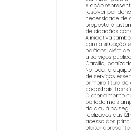
A ação represen
resolver pendênci
necessidade de d
proposta é justa
de cidadãos consig
A iniciativa tamb
com a situação el
políticos, além d
a serviços públic
Cardillo, localizad
No local, a equip
de serviços essen
primeiro título d
cadastrais, transf
O atendimento no
período mais amp
do dia. Já na segu
realizados das 12
acesso aos princi
eleitor apresente