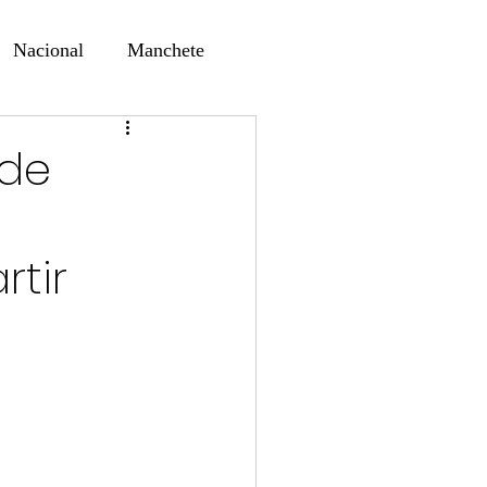
Nacional
Manchete
ernando Alf
Sindjori
 de
ta Digital
rtir
ducaçao
Educação