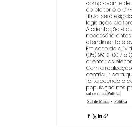
comprovante de e
de eleitor e o CP
título, será exigi
legislação eleitora
A orientação é q
necessária antes
atendimento e ev
Em caso de dúvid
(35) 99113-0017 e 
orientar os eleito
Com a realização
contribuir para q
fortalecendo o ac
população nos p
sul de minas
Politica
Sul de Minas
Política