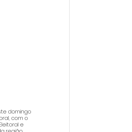
ste domingo 
oral, com o 
eitoral e 
a região.