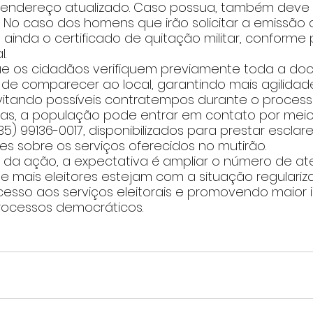
ndereço atualizado. Caso possua, também deve lev
F. No caso dos homens que irão solicitar a emissão 
do ainda o certificado de quitação militar, conforme 
l.
ue os cidadãos verifiquem previamente toda a d
 de comparecer ao local, garantindo mais agilidad
itando possíveis contratempos durante o process
as, a população pode entrar em contato por meio
(35) 99136-0017, disponibilizados para prestar escla
res sobre os serviços oferecidos no mutirão.
 da ação, a expectativa é ampliar o número de at
ue mais eleitores estejam com a situação regulariz
esso aos serviços eleitorais e promovendo maior 
rocessos democráticos.