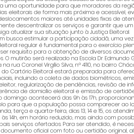
ta uma oportunidade para que moradores da regi
as eleitorais de forma mais próxima e acessível, e
eslocamentos maiores até unidades fixas de aten
mente descentralizar os serviços e garantir que u
a atualizar sua situação junto à Justiça Eleitoral.
ém busca estimular a participação cidadã, uma vez
eitoral regular é fundamental para o exercício plen
e ser requisito para a obtenção de diversos docum
os. O mutirão será realizado na Escola Dr. Edmundo
a na rua Coronel Virgílio Silva, nº 4110, no bairro Chá
e do Cartório Eleitoral estará preparada para ofere
ciais, incluindo a coleta de dados biométricos, em
e eleitor, regularização de pendências, revisão de i
erência de domicílio eleitoral e emissão de certidõe
 domingo acontecerá das 9h às 17h, proporciona
lo para que a população possa comparecer ao lo
nda, terça e quarta-feira, dias 13, 14 e 15, os atend
h às 14h, em horário reduzido, mas ainda com possib
pais serviços ofertados. Para ser atendido, é neces
 documento oficial com foto ou certidão original, a