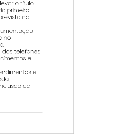
ar o título 
do primeiro 
previsto na 
ocumentação 
e no 
o.
 dos telefones 
recimentos e 
endimentos e 
ada, 
inclusão da 