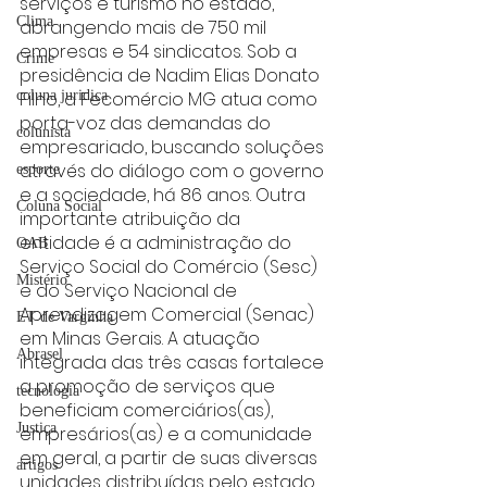
serviços e turismo no estado, 
Clima
abrangendo mais de 750 mil 
empresas e 54 sindicatos. Sob a 
Crime
presidência de Nadim Elias Donato 
Filho, a Fecomércio MG atua como 
coluna juridica
porta-voz das demandas do 
colunista
empresariado, buscando soluções 
através do diálogo com o governo 
esporte
e a sociedade, há 86 anos. Outra 
Coluna Social
importante atribuição da 
entidade é a administração do 
OAB
Serviço Social do Comércio (Sesc) 
Mistério
e do Serviço Nacional de 
Aprendizagem Comercial (Senac) 
ET de Varginha
em Minas Gerais. A atuação 
Abrasel
integrada das três casas fortalece 
a promoção de serviços que 
tecnologia
beneficiam comerciários(as), 
Justiça
empresários(as) e a comunidade 
em geral, a partir de suas diversas 
artigos
unidades distribuídas pelo estado.