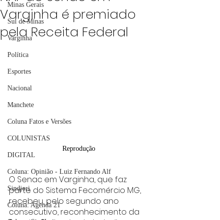
Minas Gerais
Varginha é premiado
Sul de Minas
pela Receita Federal
Varginha
Política
Esportes
Nacional
Manchete
Coluna Fatos e Versões
COLUNISTAS
Reprodução
DIGITAL
Coluna: Opinião - Luiz Fernando Alf
O Senac em Varginha, que faz 
parte do Sistema Fecomércio MG, 
Sindjori
recebeu, pelo segundo ano 
Coluna: Agenda 21
consecutivo, reconhecimento da 