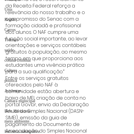
da Receita Federal reforça a 
Unis
relevância do nosso trabalho e o 
compromisso do Senac com a 
Região
formação cidadã e profissional 
Carros
dos alunos. O NAF cumpre uma 
função social importante, ao levar 
Trânsito
orientações e serviços contábeis 
saúde
gratuitos à população, ao mesmo 
tempo em que proporciona aos 
coluna criminal
estudantes uma vivência prática 
para a sua qualificação.”
Cultura
Entre os serviços gratuitos 
politica
oferecidos pelo NAF à 
comunidade estão: abertura e 
Acidentes
baixa de MEI, criação de conta no 
Câmara municipal
portal Gov.br, envio da Declaração 
Anual do Simples Nacional (DASN-
Belo Horizonte
SIMEI), emissão da guia de 
meio ambiente
pagamento do Documento de 
Arrecadação do Simples Nacional 
Industria automotiva