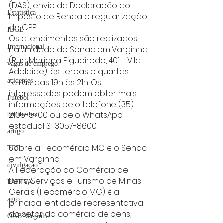
(DAS), envio da Declaração do 
Estatística
Imposto de Renda e regularização 
de CPF.
IBGE
Os atendimentos são realizados 
Internacional
na unidade do Senac em Varginha 
(Rua Mariana Figueiredo, 401 - Vila 
vagas de emprego
Adelaide), às terças e quartas-
feiras, das 19h às 21h. Os 
acidentes
interessados podem obter mais 
Futebol
informações pelo telefone (35) 
2105-5700 ou pelo WhatsApp 
bombeiros
estadual 31 3057-8600.
artigo
Sobre a Fecomércio MG e o Senac 
TRT
em Varginha
divulgação
A Federação do Comércio de 
Bens, Serviços e Turismo de Minas 
FADIVA
Gerais (Fecomércio MG) é a 
agro
principal entidade representativa 
do setor do comércio de bens, 
OAB Varginha