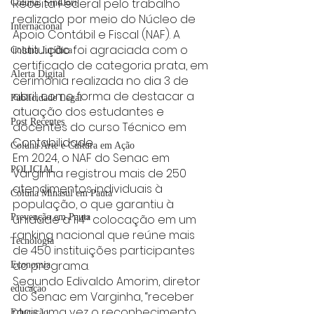
Receita Federal pelo trabalho 
Coluna: SindJori
realizado por meio do Núcleo de 
Internacional
Apoio Contábil e Fiscal (NAF). A 
instituição foi agraciada com o 
Coluna Jurídica
certificado de categoria prata, em 
Alerta Digital
cerimônia realizada no dia 3 de 
abril, como forma de destacar a 
Publicidade Legal
atuação dos estudantes e 
Post Recentes
docentes do curso Técnico em 
Contabilidade.
Coluna Arte e Cultura em Ação
Em 2024, o NAF do Senac em 
POLICIAL
Varginha registrou mais de 250 
atendimentos individuais à 
Coluna Minasul em Pauta
população, o que garantiu à 
unidade a 114ª colocação em um 
Prevenção em Pauta
ranking nacional que reúne mais 
Tecnologia
de 450 instituições participantes 
do programa.
Economia
Segundo Edivaldo Amorim, diretor 
educaçao
do Senac em Varginha, “receber 
mais uma vez o reconhecimento 
Educação