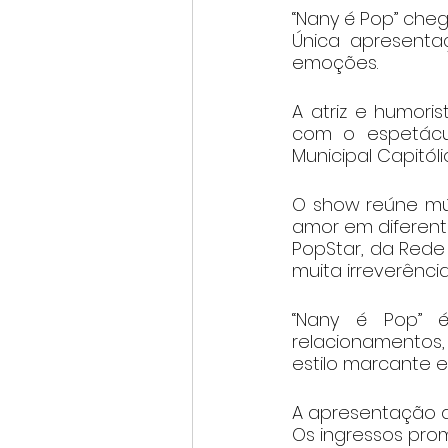
“Nany é Pop” che
Única apresenta
emoções.
A atriz e humori
com o espetácul
Municipal Capitólio
O show reúne mús
amor em diferente
PopStar, da Rede
muita irreverência
“Nany é Pop” é
relacionamentos,
estilo marcante e
A apresentação ac
Os ingressos prom