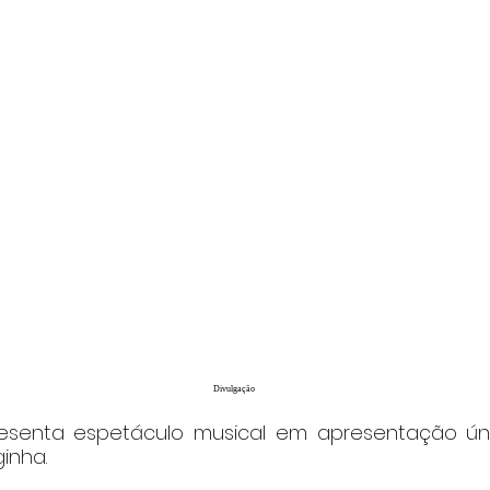
Divulgação
esenta espetáculo musical em apresentação úni
inha.