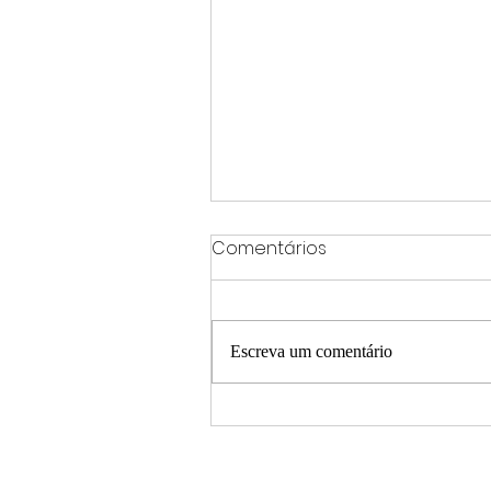
Comentários
Escreva um comentário
Explosão por vazamento
de gás destrói casa,
interdita quatro imóveis e