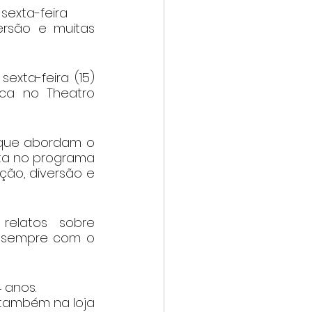
sexta-feira
rsão e muitas 
xta-feira (15) 
ca no Theatro 
 que abordam o 
ta no programa 
o, diversão e 
elatos sobre 
 sempre com o 
 anos.
 também na loja 