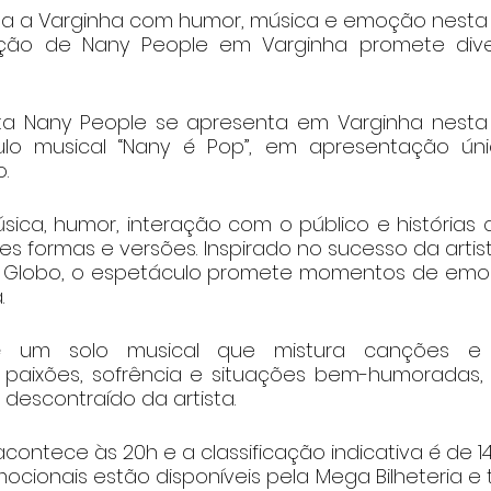
ga a Varginha com humor, música e emoção nesta 
ção de Nany People em Varginha promete dive
sta Nany People se apresenta em Varginha nesta se
o musical “Nany é Pop”, em apresentação úni
.
ica, humor, interação com o público e histórias
s formas e versões. Inspirado no sucesso da artis
 Globo, o espetáculo promete momentos de emoçã
.
 um solo musical que mistura canções e r
 paixões, sofrência e situações bem-humoradas,
 descontraído da artista.
ontece às 20h e a classificação indicativa é de 14
ocionais estão disponíveis pela Mega Bilheteria e