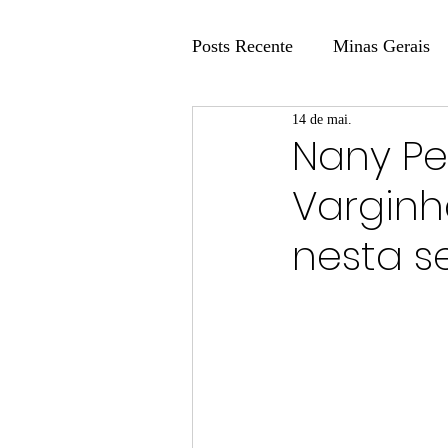
Posts Recente
Minas Gerais
14 de mai.
Coluna Fatos e Versões
Nany Pe
Varginh
Coluna: Agenda 21
Colu
nesta s
Publicidade Legal
Post 
Coluna Minasul em Pauta
Unis
Região
Carros