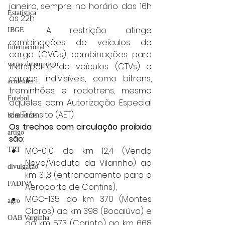
janeiro, sempre no horário das 16h 
Estatística
às 22h.
	A restrição atinge 
IBGE
combinações de veículos de 
Internacional
carga (CVCs), combinações para 
vagas de emprego
transporte de veículos (CTVs) e 
cargas indivisíveis, como bitrens, 
acidentes
treminhões e rodotrens, mesmo 
Futebol
aqueles com Autorização Especial 
de Trânsito (AET).
bombeiros
Os trechos com circulação proibida 
artigo
são:
MG-010: do km 12,4 (Venda 
TRT
Nova/Viaduto da Vilarinho) ao 
divulgação
km 31,3 (entroncamento para o 
FADIVA
Aeroporto de Confins);
MGC-135: do km 370 (Montes 
agro
Claros) ao km 398 (Bocaiúva) e 
OAB Varginha
do km 573 (Corinto) ao km 668 