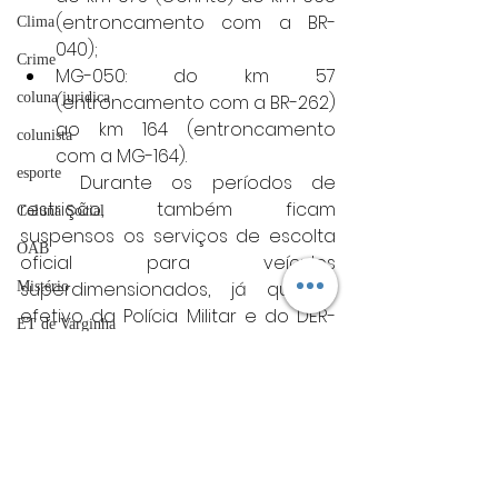
(entroncamento com a BR-
Clima
040);
Crime
MG-050: do km 57 
coluna juridica
(entroncamento com a BR-262) 
ao km 164 (entroncamento 
colunista
com a MG-164).
esporte
	Durante os períodos de 
restrição, também ficam 
Coluna Social
suspensos os serviços de escolta 
OAB
oficial para veículos 
superdimensionados, já que o 
Mistério
efetivo da Polícia Militar e do DER-
ET de Varginha
MG será direcionado às ações de 
Abrasel
segurança viária.
	Motoristas que 
tecnologia
desrespeitarem a determinação 
Justiça
estarão sujeitos às penalidades 
previstas no Código de Trânsito 
artigos