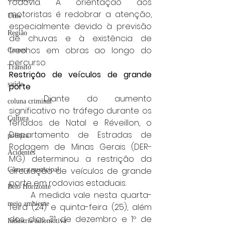
rodovia. A orientação aos 
motoristas é redobrar a atenção, 
Unis
especialmente devido à previsão 
Região
de chuvas e à existência de 
trechos em obras ao longo do 
Carros
percurso.
Trânsito
Restrição de veículos de grande 
saúde
porte
	Diante do aumento 
coluna criminal
significativo no tráfego durante os 
Cultura
feriados de Natal e Réveillon, o 
Departamento de Estradas de 
politica
Rodagem de Minas Gerais (DER-
Acidentes
MG) determinou a restrição da 
circulação de veículos de grande 
Câmara municipal
porte em rodovias estaduais.
Belo Horizonte
	A medida vale nesta quarta-
meio ambiente
feira (24) e quinta-feira (25), além 
dos dias 31 de dezembro e 1º de 
Industria automotiva