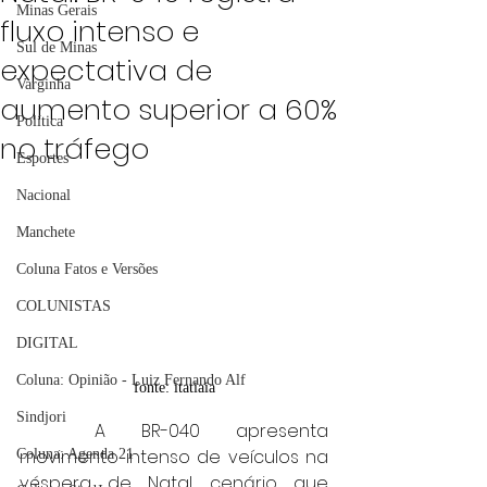
Minas Gerais
fluxo intenso e
Sul de Minas
expectativa de
Varginha
aumento superior a 60%
Política
no tráfego
Esportes
Nacional
Manchete
Coluna Fatos e Versões
COLUNISTAS
DIGITAL
Coluna: Opinião - Luiz Fernando Alf
fonte: itatiaia
Sindjori
	A BR-040 apresenta 
movimento intenso de veículos na 
Coluna: Agenda 21
véspera de Natal, cenário que 