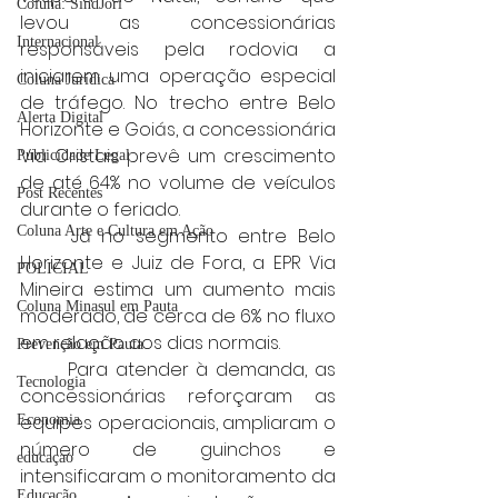
Coluna: SindJori
levou as concessionárias 
Internacional
responsáveis pela rodovia a 
iniciarem uma operação especial 
Coluna Jurídica
de tráfego. No trecho entre Belo 
Alerta Digital
Horizonte e Goiás, a concessionária 
Via Cristais prevê um crescimento 
Publicidade Legal
de até 64% no volume de veículos 
Post Recentes
durante o feriado.
Coluna Arte e Cultura em Ação
	Já no segmento entre Belo 
Horizonte e Juiz de Fora, a EPR Via 
POLICIAL
Mineira estima um aumento mais 
Coluna Minasul em Pauta
moderado, de cerca de 6% no fluxo 
em relação aos dias normais.
Prevenção em Pauta
	Para atender à demanda, as 
Tecnologia
concessionárias reforçaram as 
equipes operacionais, ampliaram o 
Economia
número de guinchos e 
educaçao
intensificaram o monitoramento da 
Educação