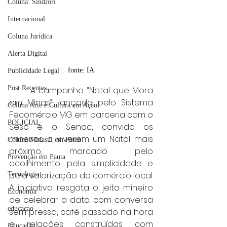
Coluna: SindJori
Internacional
Coluna Jurídica
Alerta Digital
fonte: IA
Publicidade Legal
Post Recentes
	A campanha “Natal que Mora 
em Minas”, lançada pelo Sistema 
Coluna Arte e Cultura em Ação
Fecomércio MG em parceria com o 
POLICIAL
Sesc e o Senac, convida os 
mineiros a viverem um Natal mais 
Coluna Minasul em Pauta
próximo, marcado pelo 
Prevenção em Pauta
acolhimento, pela simplicidade e 
pela valorização do comércio local. 
Tecnologia
A iniciativa resgata o jeito mineiro 
Economia
de celebrar a data: com conversa 
educaçao
sem pressa, café passado na hora 
e relações construídas com 
Educação