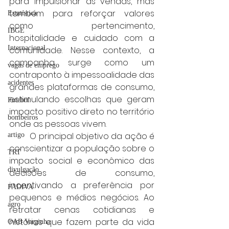
para impulsionar as vendas, mas 
também para reforçar valores 
Estatística
como pertencimento, 
IBGE
hospitalidade e cuidado com a 
Internacional
comunidade. Nesse contexto, a 
campanha surge como um 
vagas de emprego
contraponto à impessoalidade das 
acidentes
grandes plataformas de consumo, 
estimulando escolhas que geram 
Futebol
impacto positivo direto no território 
bombeiros
onde as pessoas vivem.
	O principal objetivo da ação é 
artigo
conscientizar a população sobre o 
TRT
impacto social e econômico das 
divulgação
decisões de consumo, 
incentivando a preferência por 
FADIVA
pequenos e médios negócios. Ao 
agro
retratar cenas cotidianas e 
histórias que fazem parte da vida 
OAB Varginha