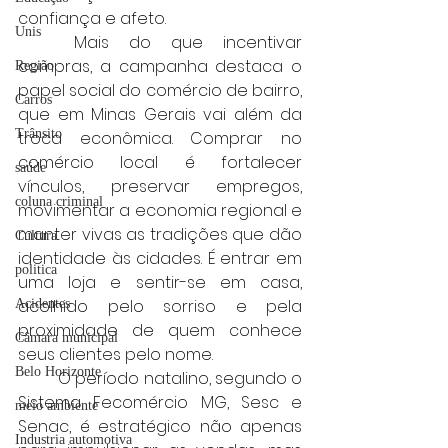
confiança e afeto.
Unis
	Mais do que incentivar 
compras, a campanha destaca o 
Região
papel social do comércio de bairro, 
Carros
que em Minas Gerais vai além da 
Trânsito
troca econômica. Comprar no 
comércio local é fortalecer 
saúde
vínculos, preservar empregos, 
coluna criminal
movimentar a economia regional e 
manter vivas as tradições que dão 
Cultura
identidade às cidades. É entrar em 
politica
uma loja e sentir-se em casa, 
acolhido pelo sorriso e pela 
Acidentes
proximidade de quem conhece 
Câmara municipal
seus clientes pelo nome.
Belo Horizonte
	O período natalino, segundo o 
Sistema Fecomércio MG, Sesc e 
meio ambiente
Senac, é estratégico não apenas 
Industria automotiva