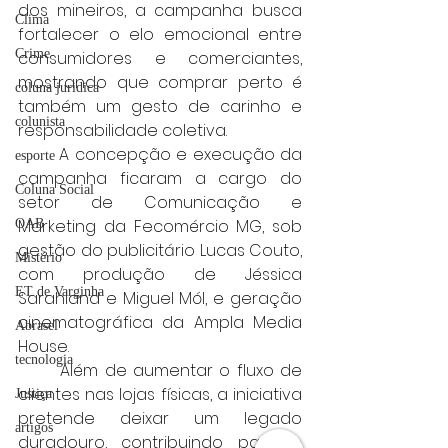
dos mineiros, a campanha busca 
Clima
fortalecer o elo emocional entre 
Crime
consumidores e comerciantes, 
mostrando que comprar perto é 
coluna juridica
também um gesto de carinho e 
colunista
responsabilidade coletiva.
	A concepção e execução da 
esporte
campanha ficaram a cargo do 
Coluna Social
setor de Comunicação e 
Marketing da Fecomércio MG, sob 
OAB
gestão do publicitário Lucas Couto, 
Mistério
com produção de Jéssica 
ET de Varginha
Sarahland e Miguel Mól, e geração 
cinematográfica da Ampla Media 
Abrasel
House.
tecnologia
	Além de aumentar o fluxo de 
clientes nas lojas físicas, a iniciativa 
Justiça
pretende deixar um legado 
artigos
duradouro, contribuindo para o 