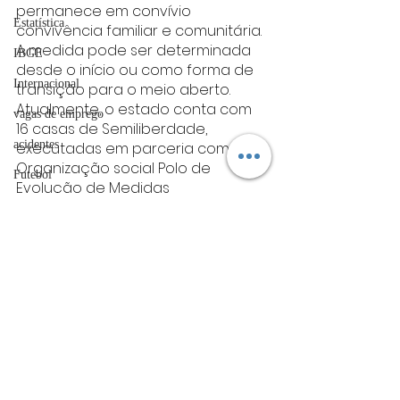
permanece em convívio 
Estatística
convivência familiar e comunitária.
A medida pode ser determinada 
IBGE
desde o início ou como forma de 
Internacional
transição para o meio aberto.  
Atualmente, o estado conta com 
vagas de emprego
16 casas de Semiliberdade, 
acidentes
executadas em parceria com a 
Organização social Polo de 
Futebol
Evolução de Medidas 
Socioeducativas (Pemse).
bombeiros
Fonte: AgênciaMinas
artigo
sul de minas
TRT
Sul de Minas
divulgação
FADIVA
agro
Posts Relacionados
Ver tudo
OAB Varginha