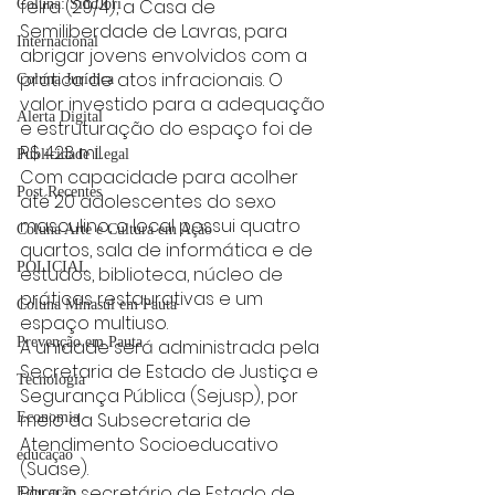
feira (29/4), a Casa de 
Coluna: SindJori
Semiliberdade de Lavras, para 
Internacional
abrigar jovens envolvidos com a 
prática de atos infracionais. O 
Coluna Jurídica
valor investido para a adequação 
Alerta Digital
e estruturação do espaço foi de 
R$ 423 mil.
Publicidade Legal
Com capacidade para acolher 
Post Recentes
até 20 adolescentes do sexo 
masculino, o local possui quatro 
Coluna Arte e Cultura em Ação
quartos, sala de informática e de 
POLICIAL
estudos, biblioteca, núcleo de 
práticas restaurativas e um 
Coluna Minasul em Pauta
espaço multiuso.
Prevenção em Pauta
A unidade será administrada pela 
Secretaria de Estado de Justiça e 
Tecnologia
Segurança Pública (Sejusp), por 
meio da Subsecretaria de 
Economia
Atendimento Socioeducativo 
educaçao
(Suase).
Para o secretário de Estado de 
Educação