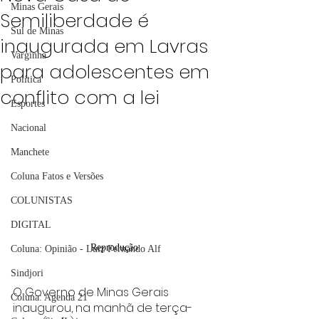
Minas Gerais
Semiliberdade é
Sul de Minas
inaugurada em Lavras
Varginha
para adolescentes em
Política
conflito com a lei
Esportes
Nacional
Manchete
Coluna Fatos e Versões
COLUNISTAS
DIGITAL
Reprodução
Coluna: Opinião - Luiz Fernando Alf
Sindjori
O Governo de Minas Gerais 
Coluna: Agenda 21
inaugurou, na manhã de terça-