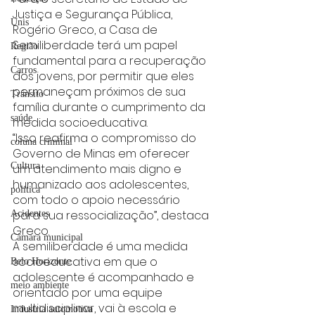
Justiça e Segurança Pública, 
Unis
Rogério Greco, a Casa de 
Semiliberdade terá um papel 
Região
fundamental para a recuperação 
Carros
dos jovens, por permitir que eles 
permaneçam próximos de sua 
Trânsito
família durante o cumprimento da 
saúde
medida socioeducativa.
“Isso reafirma o compromisso do 
coluna criminal
Governo de Minas em oferecer 
Cultura
um atendimento mais digno e 
humanizado aos adolescentes, 
politica
com todo o apoio necessário 
para sua ressocialização”, destaca 
Acidentes
Greco.
Câmara municipal
A semiliberdade é uma medida 
socioeducativa em que o 
Belo Horizonte
adolescente é acompanhado e 
meio ambiente
orientado por uma equipe 
multidisciplinar, vai à escola e 
Industria automotiva