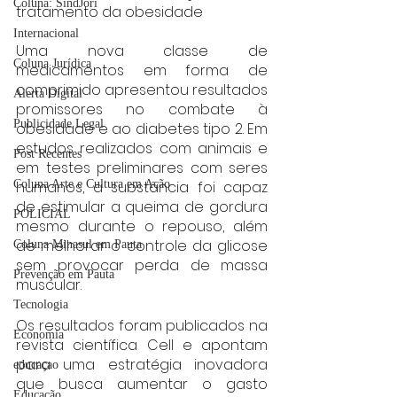
Coluna: SindJori
tratamento da obesidade
Internacional
Uma nova classe de 
Coluna Jurídica
medicamentos em forma de 
comprimido apresentou resultados 
Alerta Digital
promissores no combate à 
Publicidade Legal
obesidade e ao diabetes tipo 2. Em 
estudos realizados com animais e 
Post Recentes
em testes preliminares com seres 
humanos, a substância foi capaz 
Coluna Arte e Cultura em Ação
de estimular a queima de gordura 
POLICIAL
mesmo durante o repouso, além 
de melhorar o controle da glicose 
Coluna Minasul em Pauta
sem provocar perda de massa 
Prevenção em Pauta
muscular.
Tecnologia
Os resultados foram publicados na 
Economia
revista científica Cell e apontam 
para uma estratégia inovadora 
educaçao
que busca aumentar o gasto 
Educação