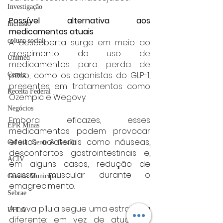
Investigação
Possível alternativa aos 
Inclusão
medicamentos atuais
A descoberta surge em meio ao 
coluna social
crescimento do uso de 
Unimed
medicamentos para perda de 
peso, como os agonistas do GLP-1, 
Cemig
presentes em tratamentos como 
Receita Federal
Ozempic e Wegovy.
Negócios
Embora eficazes, esses 
EPR Minas
medicamentos podem provocar 
efeitos colaterais como náuseas, 
Coluna: Gente & Gestão
desconfortos gastrointestinais e, 
ACIV
em alguns casos, redução de 
massa muscular durante o 
Guarda Municipal
emagrecimento.
Sebrae
A nova pílula segue uma estratégia 
UFLA
diferente: em vez de atuar no 