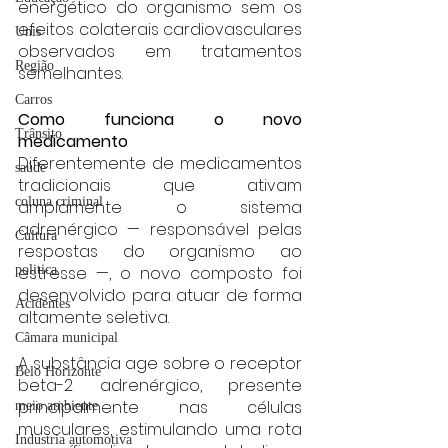
energético do organismo sem os 
efeitos colaterais cardiovasculares 
Unis
observados em tratamentos 
Região
semelhantes.
Carros
Como funciona o novo 
Trânsito
medicamento
Diferentemente de medicamentos 
saúde
tradicionais que ativam 
coluna criminal
amplamente o sistema 
adrenérgico — responsável pelas 
Cultura
respostas do organismo ao 
estresse —, o novo composto foi 
politica
desenvolvido para atuar de forma 
Acidentes
altamente seletiva.
Câmara municipal
A substância age sobre o receptor 
Belo Horizonte
beta-2 adrenérgico, presente 
principalmente nas células 
meio ambiente
musculares, estimulando uma rota 
Industria automotiva