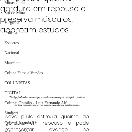
Minas Gerais
gordura em repouso e
Sul de Minas
preserva músculos,
Varginha
apontam estudos
Política
Esportes
Nacional
Manchete
Coluna Fatos e Versões
COLUNISTAS
DIGITAL
Divulgação/Medicamento experimental aumentou o gasto energético, reduziu 
Coluna: Opinião - Luiz Fernando Alf
gordura corporal e preservou a massa muscular em estudos iniciais.
Sindjori
Nova pílula estimula queima de 
gordura em repouso e pode 
Coluna: Agenda 21
representar avanço no 