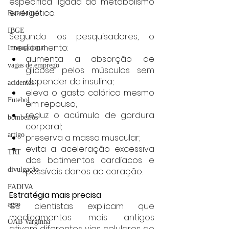
específica ligada ao metabolismo 
energético.
Estatística
IBGE
Segundo os pesquisadores, o 
medicamento:
Internacional
aumenta a absorção de 
vagas de emprego
glicose pelos músculos sem 
depender da insulina;
acidentes
eleva o gasto calórico mesmo 
Futebol
em repouso;
reduz o acúmulo de gordura 
bombeiros
corporal;
artigo
preserva a massa muscular;
evita a aceleração excessiva 
TRT
dos batimentos cardíacos e 
possíveis danos ao coração.
divulgação
FADIVA
Estratégia mais precisa
Os cientistas explicam que 
agro
medicamentos mais antigos 
OAB Varginha
ativam diferentes vias celulares ao 