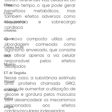
mesmo tempo, o que pode gerar 
Clima
benefícios metabólicos, mas 
Crime
também efeitos adversos como 
taquicardia e sobrecarga 
coluna juridica
cardíaca.
colunista
O novo composto utiliza uma 
esporte
abordagem conhecida como 
Coluna Social
agonismo enviesado, que consiste 
em ativar apenas a via celular 
OAB
responsável pelos efeitos 
Mistério
desejados.
ET de Varginha
Nesse caso, a substância estimula 
Abrasel
uma proteína chamada GRK2, 
capaz de aumentar a utilização de 
tecnologia
glicose e gordura pelos músculos 
Justiça
sem desencadear os mecanismos 
relacionados aos efeitos 
artigos
cardiovasculares indesejados.