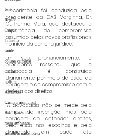
A cerimônia foi conduzida pelo 
Unis
presidente da OAB Varginha, Dr. 
Região
Guilherme Maia, que destacou a 
importância do compromisso 
Carros
assumido pelos novos profissionais 
Trânsito
no início da carreira jurídica.
saúde
Em seu pronunciamento, o 
coluna criminal
presidente ressaltou que a 
advocacia é construída 
Cultura
diariamente por meio da ética, da 
politica
coragem e do compromisso com a 
defesa dos direitos.
Acidentes
Câmara municipal
"A advocacia não se mede pelo 
tempo de inscrição, mas pela 
Belo Horizonte
coragem de defender direitos, 
meio ambiente
pela ética nas escolhas e pela 
dignidade em cada ato 
Industria automotiva