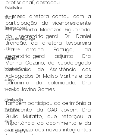
profissional", destacou.
Estatística
A mesa diretora contou com a 
IBGE
participação da vice-presidente 
Internacional
Dra. Roberta Menezes Figueiredo, 
do secretário-geral Dr. Daniel 
vagas de emprego
Brandão, da diretora tesoureira 
Dra. Lorraine Portugal, da 
acidentes
secretária-geral adjunta Dra. 
Futebol
Marina Cezario, do subdelegado 
da Caixa de Assistência dos 
bombeiros
Advogados Dr. Mailso Martins e da 
artigo
paraninfo da solenidade, Dra. 
Hayka Jovino Gomes.
TRT
divulgação
Também participou da cerimônia a 
presidente da OAB Jovem, Dra. 
FADIVA
Giulia Mufatto, que reforçou a 
agro
importância do acolhimento e da 
integração dos novos integrantes 
OAB Varginha