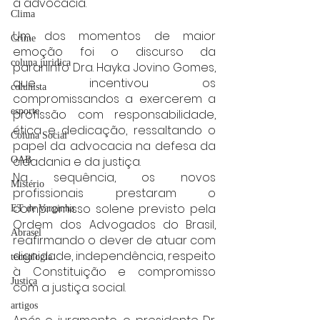
à advocacia.
Clima
Um dos momentos de maior 
Crime
emoção foi o discurso da 
coluna juridica
paraninfo Dra. Hayka Jovino Gomes, 
que incentivou os 
colunista
compromissandos a exercerem a 
esporte
profissão com responsabilidade, 
ética e dedicação, ressaltando o 
Coluna Social
papel da advocacia na defesa da 
cidadania e da justiça.
OAB
Na sequência, os novos 
Mistério
profissionais prestaram o 
compromisso solene previsto pela 
ET de Varginha
Ordem dos Advogados do Brasil, 
Abrasel
reafirmando o dever de atuar com 
dignidade, independência, respeito 
tecnologia
à Constituição e compromisso 
Justiça
com a justiça social.
artigos