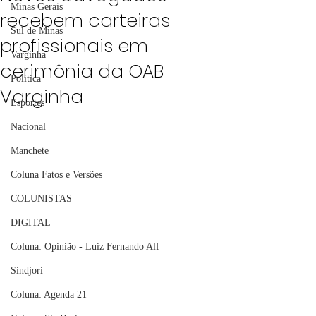
Minas Gerais
recebem carteiras
Sul de Minas
profissionais em
Varginha
cerimônia da OAB
Política
Varginha
Esportes
Nacional
Manchete
Coluna Fatos e Versões
COLUNISTAS
DIGITAL
Coluna: Opinião - Luiz Fernando Alf
Sindjori
Coluna: Agenda 21