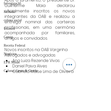
Após o juramento, o presidente Dr. 
Investigação
Guilherme Maia declarou 
oficialmente inscritos os novos 
Inclusão
integrantes da OAB e realizou a 
coluna social
entrega nominal das carteiras 
profissionais, em uma cerimônia 
Unimed
acompanhada por familiares, 
Cemig
amigos e convidados.
Receita Federal
Novos inscritos na OAB Varginha
Negócios
Advogados e advogadas
Ana Luiza Rezende Vivas
EPR Minas
Daniel Paiva Alves
Gabriela Maise Lima de Oliveira
Coluna: Gente & Gestão
Giovanna do Prado Leite
ACIV
Jacqueline de Aquino Messias
Jordana Aparecida da Silva 
Guarda Municipal
Manoel
Sebrae
Lucas Lima Monção
Samantha Ferreira Carvalho
UFLA