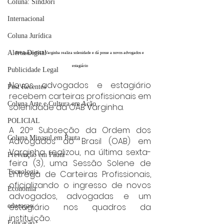
Coluna: SindJori
Internacional
Coluna Jurídica
Alerta Digital
Divulgação/OAB Varginha realiza solenidade e dá posse a novos advogados e 
estagiário
Publicidade Legal
Novos advogados e estagiário 
Post Recentes
recebem carteiras profissionais em 
Coluna Arte e Cultura em Ação
solenidade da OAB Varginha.
POLICIAL
A 20ª Subseção da Ordem dos 
Coluna Minasul em Pauta
Advogados do Brasil (OAB) em 
Varginha realizou, na última sexta-
Prevenção em Pauta
feira (3), uma Sessão Solene de 
Tecnologia
Entrega de Carteiras Profissionais, 
oficializando o ingresso de novos 
Economia
advogados, advogadas e um 
estagiário nos quadros da 
educaçao
instituição.
Educação