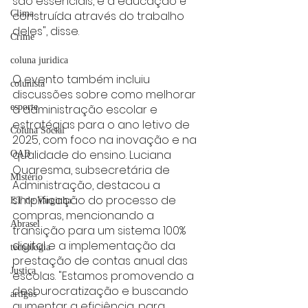
são essenciais, e a educação é 
construída através do trabalho 
Clima
deles", disse.
Crime
coluna juridica
O evento também incluiu 
colunista
discussões sobre como melhorar 
a administração escolar e 
esporte
estratégias para o ano letivo de 
Coluna Social
2025, com foco na inovação e na 
qualidade do ensino. Luciana 
OAB
Quaresma, subsecretária de 
Mistério
Administração, destacou a 
simplificação do processo de 
ET de Varginha
compras, mencionando a 
Abrasel
transição para um sistema 100% 
digital e a implementação da 
tecnologia
prestação de contas anual das 
Justiça
escolas. "Estamos promovendo a 
desburocratização e buscando 
artigos
aumentar a eficiência, para 