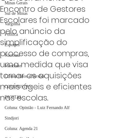
Minas Gerais
Encontro de Gestores
Sul de Minas
Escolares foi marcado
Varginha
pelo anúncio da
Política
simplificação do
Esportes
processo de compras,
Nacional
uma medida que visa
Manchete
tornar as aquisições
Coluna Fatos e Versões
mais ágeis e eficientes
COLUNISTAS
nas escolas.
DIGITAL
Coluna: Opinião - Luiz Fernando Alf
Sindjori
Coluna: Agenda 21