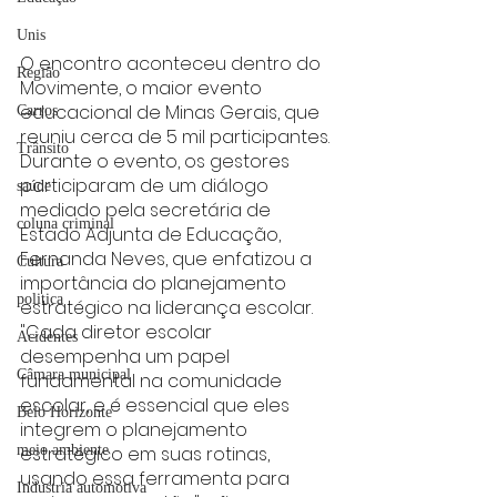
Unis
O encontro aconteceu dentro do 
Região
Movimente, o maior evento 
educacional de Minas Gerais, que 
Carros
reuniu cerca de 5 mil participantes. 
Trânsito
Durante o evento, os gestores 
participaram de um diálogo 
saúde
mediado pela secretária de 
coluna criminal
Estado Adjunta de Educação, 
Fernanda Neves, que enfatizou a 
Cultura
importância do planejamento 
politica
estratégico na liderança escolar.
"Cada diretor escolar 
Acidentes
desempenha um papel 
Câmara municipal
fundamental na comunidade 
escolar, e é essencial que eles 
Belo Horizonte
integrem o planejamento 
estratégico em suas rotinas, 
meio ambiente
usando essa ferramenta para 
Industria automotiva