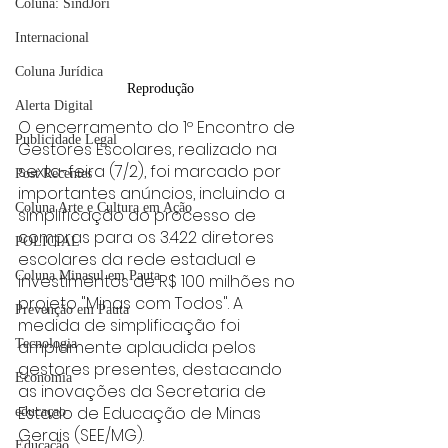
Coluna: SindJori
Internacional
Coluna Jurídica
Reprodução
Alerta Digital
O encerramento do 1º Encontro de 
Publicidade Legal
Gestores Escolares, realizado na 
sexta-feira (7/2), foi marcado por 
Post Recentes
importantes anúncios, incluindo a 
Coluna Arte e Cultura em Ação
simplificação do processo de 
compras para os 3.422 diretores 
POLICIAL
escolares da rede estadual e 
Coluna Minasul em Pauta
investimentos de R$ 100 milhões no 
projeto "Minas com Todos". A 
Prevenção em Pauta
medida de simplificação foi 
amplamente aplaudida pelos 
Tecnologia
gestores presentes, destacando 
Economia
as inovações da Secretaria de 
Estado de Educação de Minas 
educaçao
Gerais (SEE/MG).
Educação