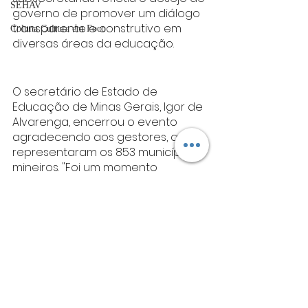
SEHAV
governo de promover um diálogo 
transparente e construtivo em 
Coluna Cultura em Foco
diversas áreas da educação.
O secretário de Estado de 
Educação de Minas Gerais, Igor de 
Alvarenga, encerrou o evento 
agradecendo aos gestores, que 
representaram os 853 municípios 
mineiros. "Foi um momento 
memorável. O Movimente se 
consolidou como um importante 
fórum de debates e inovação, 
impulsionando a transformação 
do setor educacional em Minas 
Gerais e reafirmando nosso 
compromisso com a educação de 
qualidade", concluiu.
Sobre o Movimente