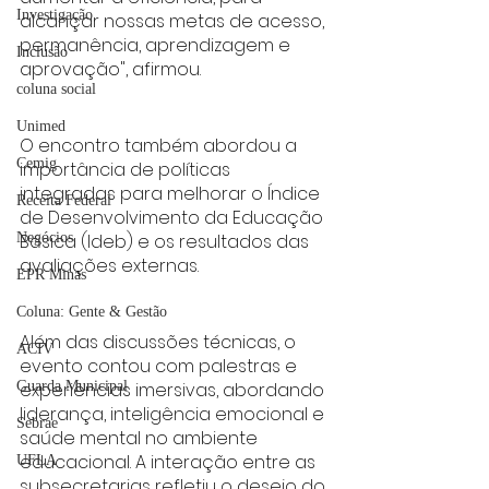
Investigação
alcançar nossas metas de acesso, 
permanência, aprendizagem e 
Inclusão
aprovação", afirmou.
coluna social
Unimed
O encontro também abordou a 
Cemig
importância de políticas 
integradas para melhorar o Índice 
Receita Federal
de Desenvolvimento da Educação 
Básica (Ideb) e os resultados das 
Negócios
avaliações externas.
EPR Minas
Coluna: Gente & Gestão
Além das discussões técnicas, o 
ACIV
evento contou com palestras e 
experiências imersivas, abordando 
Guarda Municipal
liderança, inteligência emocional e 
Sebrae
saúde mental no ambiente 
educacional. A interação entre as 
UFLA
subsecretarias refletiu o desejo do 