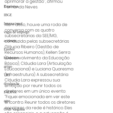
aprimorar a gestão", afirmou 
Fernanda Neves.
Estatística
IBGE
Além disso, houve uma roda de 
Internacional
conversa com as quatro 
vagas de emprego
subsecretarias da SEE/MG, 
conduzida pelas subsecretárias 
acidentes
Gláucia Ribeiro (Gestão de 
Futebol
Recursos Humanos), Kellen Senra 
(Desenvolvimento da Educação 
bombeiros
Básica), Cláudia Lara (Articulação 
artigo
Educacional) e Luciana Quaresma 
(Infraestrutura). A subsecretária 
TRT
Cláudia Lara expressou sua 
divulgação
emoção por reunir todos os 
diretores em um único evento: 
FADIVA
"Fiquei emocionada em ver este 
agro
encontro. Reunir todos os diretores 
escolares da rede é histórico. Eles 
OAB Varginha