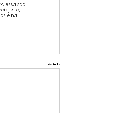
mo essa são 
s justa, 
os e na 
Ver tudo