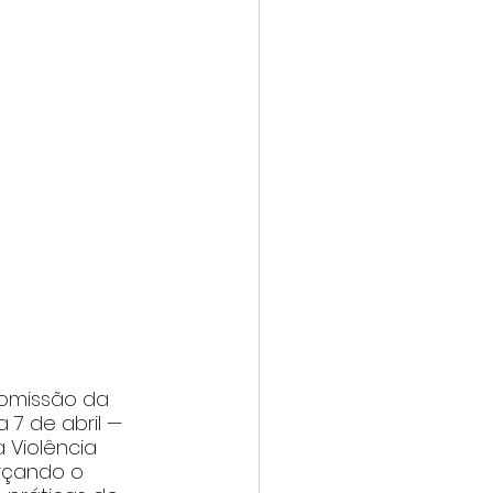
Comissão da 
 7 de abril — 
 Violência 
rçando o 