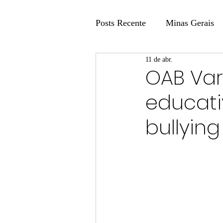
Posts Recente
Minas Gerais
11 de abr.
Coluna Fatos e Versões
OAB Va
educati
Coluna: Agenda 21
Colu
bullying
Publicidade Legal
Post 
Coluna Minasul em Pauta
Unis
Região
Carros