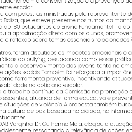
itucional com a conscientização e a prevenção de
ente escolar.
ou com palestras ministradas pela representante d
eira Baliza, que esteve presente nos turnos da manhã
de 180 estudantes do Ensino Fundamental II e do E
ilitou a aproximação direta com os alunos, promov
o e reflexão sobre temas essenciais relacionados 
tros, foram discutidos os impactos emocionais e a
rídicas do bullying, destacando como essas práti
ente o desenvolvimento dos jovens, tanto no amb
elações sociais. Também foi reforçada a importânc
omo ferramenta preventiva, incentivando atitudes
abilidade no cotidiano escolar.
orça o trabalho contínuo da Comissão na promoção 
olescentes, atuando de forma educativa e prevent
 situações de violência. A proposta também busca
a cultura de paz, baseada no diálogo, na informa
studantes.
AB Varginha, Dr. Guilherme Maia, elogiou a atuaç
Adolescente, ressaltando a relevância de ações ed