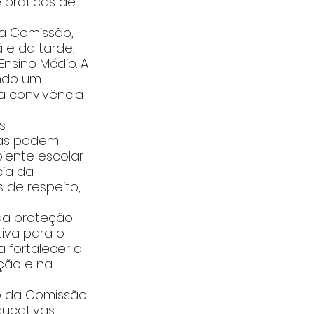
 práticas de 
a Comissão, 
 e da tarde, 
nsino Médio. A 
endo um 
à convivência 
s 
cas podem 
iente escolar 
ia da 
 de respeito, 
da proteção 
iva para o 
 fortalecer a 
ção e na 
ão da Comissão 
ucativas 