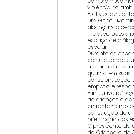
compromisso inst
violência no ambi
A atividade cont
Dra. Ghiselli Mor
alcançando cerca 
iniciativa possib
espaço de diálog
escolar.
Durante os encon
consequências ju
afetar profundam
quanto em suas r
conscientização c
empatia e respons
A iniciativa ref
de crianças e ad
enfrentamento de
construção de um
orientação dos e
O presidente da O
da Criança e do 