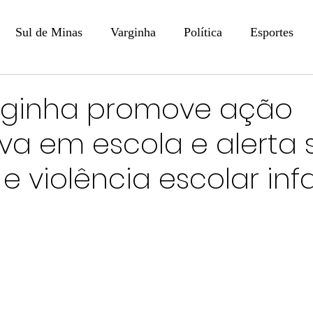
Sul de Minas
Varginha
Política
Esportes
COLUNISTAS
DIGITAL
Coluna: Opinião - Luiz F
rginha promove ação
va em escola e alerta 
na: SindJori
Internacional
Coluna Jurídica
Aler
 e violência escolar infa
Recentes
Coluna Arte e Cultura em Ação
POLICIAL
Prevenção em Pauta
Tecnologia
Economia
e