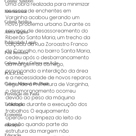
Coluna: SindJori
Uma obra realizada para minimizar 
os riscos de enchentes em 
Internacional
Varginha acabou gerando um 
Coluna Jurídica
novo problema urbano. Durante os 
serviços de desassoreamento do 
Alerta Digital
Ribeirão Santa Maria, um trecho da 
Publicidade Legal
calçada da Rua Zoroastro Franco 
de Carvalho, no bairro Santa Maria, 
Post Recentes
cedeu após o desbarrancamento 
da margem do córrego, 
Coluna Arte e Cultura em Ação
provocando a interdição da área 
POLICIAL
e a necessidade de novos reparos.
Segundo a Prefeitura de Varginha, 
Coluna Minasul em Pauta
o desmoronamento ocorreu 
Prevenção em Pauta
devido ao peso da máquina 
utilizada durante a execução dos 
Tecnologia
trabalhos. O equipamento 
Economia
operava na limpeza do leito do 
ribeirão quando parte da 
educaçao
estrutura da margem não 
Educação