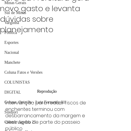
Minas Gerais
novo gasto e levanta
Sul de Minas
dúvidas sobre
Varginha
planejamento
Política
Esportes
Nacional
Manchete
Coluna Fatos e Versões
COLUNISTAS
Reprodução
DIGITAL
Intervenção para reduzir riscos de 
Coluna: Opinião - Luiz Fernando Alf
enchentes terminou com 
Sindjori
desbarrancamento da margem e 
destruição de parte do passeio 
Coluna: Agenda 21
público