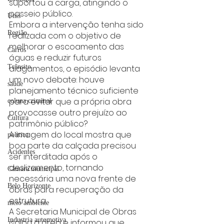
suportou a carga, atingindo o 
passeio público.
Unis
Embora a intervenção tenha sido 
Região
realizada com o objetivo de 
melhorar o escoamento das 
Carros
águas e reduzir futuros 
alagamentos, o episódio levanta 
Trânsito
um novo debate: houve 
saúde
planejamento técnico suficiente 
para evitar que a própria obra 
coluna criminal
provocasse outro prejuízo ao 
Cultura
patrimônio público?
A imagem do local mostra que 
politica
boa parte da calçada precisou 
Acidentes
ser interditada após o 
deslizamento, tornando 
Câmara municipal
necessária uma nova frente de 
Belo Horizonte
obras para recuperação da 
estrutura.
meio ambiente
A Secretaria Municipal de Obras 
Industria automotiva
isolou a área e informou que 