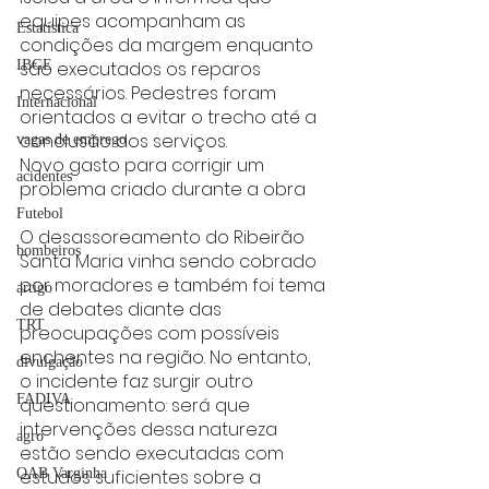
equipes acompanham as 
Estatística
condições da margem enquanto 
são executados os reparos 
IBGE
necessários. Pedestres foram 
Internacional
orientados a evitar o trecho até a 
conclusão dos serviços.
vagas de emprego
Novo gasto para corrigir um 
acidentes
problema criado durante a obra
Futebol
O desassoreamento do Ribeirão 
bombeiros
Santa Maria vinha sendo cobrado 
por moradores e também foi tema 
artigo
de debates diante das 
TRT
preocupações com possíveis 
enchentes na região. No entanto, 
divulgação
o incidente faz surgir outro 
FADIVA
questionamento: será que 
intervenções dessa natureza 
agro
estão sendo executadas com 
estudos suficientes sobre a 
OAB Varginha