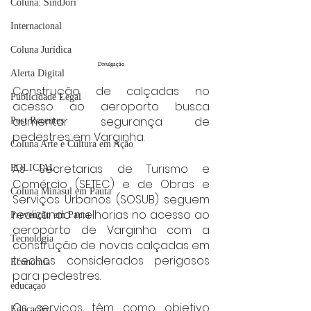
Coluna: SindJori
Internacional
Coluna Jurídica
Divulgação
Alerta Digital
Construção de calçadas no 
Publicidade Legal
acesso ao aeroporto busca 
aumentar segurança de 
Post Recentes
pedestres em Varginha.
Coluna Arte e Cultura em Ação
As Secretarias de Turismo e 
POLICIAL
Comércio (SETEC) e de Obras e 
Coluna Minasul em Pauta
Serviços Urbanos (SOSUB) seguem 
realizando melhorias no acesso ao 
Prevenção em Pauta
aeroporto de Varginha com a 
Tecnologia
construção de novas calçadas em 
trechos considerados perigosos 
Economia
para pedestres.
educaçao
Os serviços têm como objetivo 
Educação