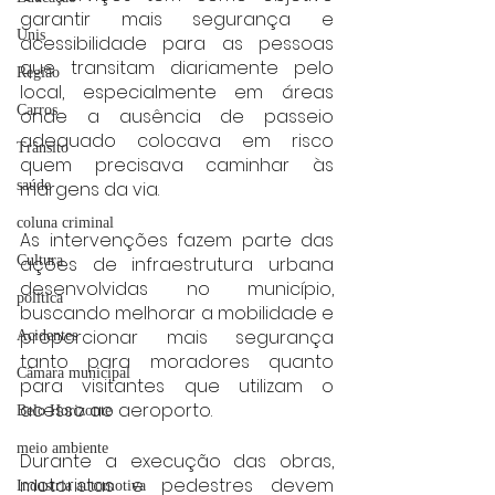
garantir mais segurança e 
Unis
acessibilidade para as pessoas 
que transitam diariamente pelo 
Região
local, especialmente em áreas 
Carros
onde a ausência de passeio 
adequado colocava em risco 
Trânsito
quem precisava caminhar às 
saúde
margens da via.
coluna criminal
As intervenções fazem parte das 
Cultura
ações de infraestrutura urbana 
desenvolvidas no município, 
politica
buscando melhorar a mobilidade e 
proporcionar mais segurança 
Acidentes
tanto para moradores quanto 
Câmara municipal
para visitantes que utilizam o 
acesso ao aeroporto.
Belo Horizonte
meio ambiente
Durante a execução das obras, 
motoristas e pedestres devem 
Industria automotiva