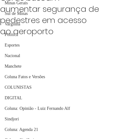
Minas Gerais
aumentar segurança de
Sul de Minas
pedestres em acesso
Varginha
ao aeroporto
Política
Esportes
Nacional
Manchete
Coluna Fatos e Versões
COLUNISTAS
DIGITAL
Coluna: Opinião - Luiz Fernando Alf
Sindjori
Coluna: Agenda 21