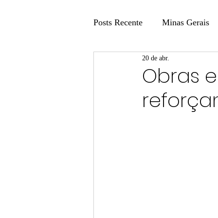
Posts Recente
Minas Gerais
20 de abr.
Coluna Fatos e Versões
Obras e
reforç
Coluna: Agenda 21
Colu
Publicidade Legal
Post 
Coluna Minasul em Pauta
Unis
Região
Carros