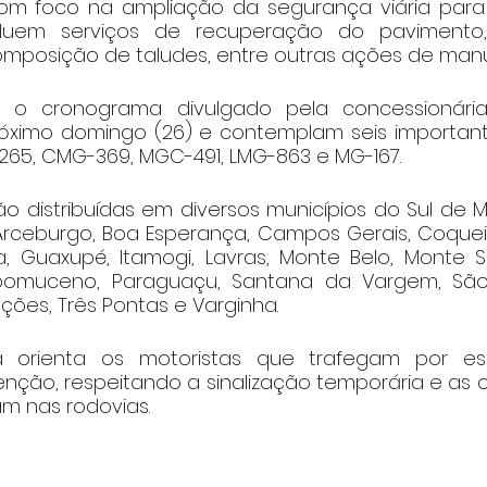
 foco na ampliação da segurança viária para os
cluem serviços de recuperação do pavimento,
composição de taludes, entre outras ações de man
o cronograma divulgado pela concessionária,
ximo domingo (26) e contemplam seis importante
R-265, CMG-369, MGC-491, LMG-863 e MG-167.
o distribuídas em diversos municípios do Sul de Mi
Arceburgo, Boa Esperança, Campos Gerais, Coqueira
, Guaxupé, Itamogi, Lavras, Monte Belo, Monte S
pomuceno, Paraguaçu, Santana da Vargem, São
ações, Três Pontas e Varginha.
a orienta os motoristas que trafegam por es
nção, respeitando a sinalização temporária e as o
m nas rodovias.