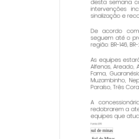
desta semana com
intervenções in
sinalização e re
De acordo com 
seguem até o pró
região: BR-146, B
As equipes estarã
Alfenas, Areado, 
Fama, Guaranésia
Muzambinho, Ne
Paraíso, Três Cor
A concessionári
redobrarem a ate
equipes que atua
Fonte: EPR
sul de minas
Sul de Minas