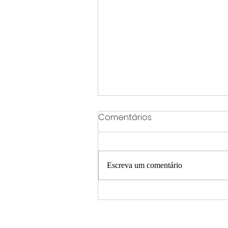
Comentários
Escreva um comentário
Evento da OAB Varginha
promove integração,
música e gastronomia e