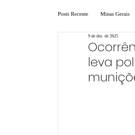
Posts Recente
Minas Gerais
9 de dez. de 2025
Coluna Fatos e Versões
Ocorrên
leva pol
Coluna: Agenda 21
Colu
muniçõ
Publicidade Legal
Post 
Coluna Minasul em Pauta
Unis
Região
Carros