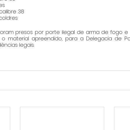
es
alibre .38
coldres
oram presos por porte ilegal de arma de fogo e
 material apreendido, para a Delegacia de Políc
ncias legais.