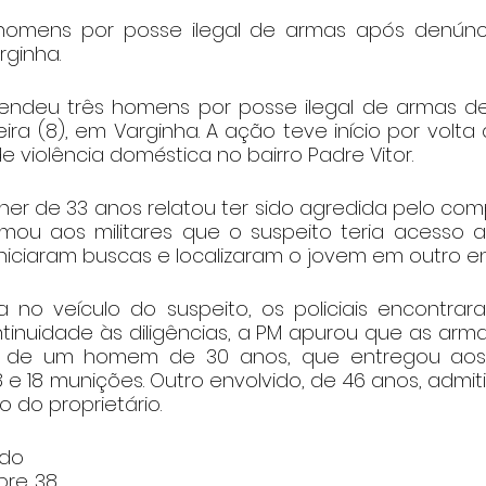
homens por posse ilegal de armas após denúncia
ginha.
 prendeu três homens por posse ilegal de armas de
ra (8), em Varginha. A ação teve início por volta 
 violência doméstica no bairro Padre Vitor.
her de 33 anos relatou ter sido agredida pelo comp
mou aos militares que o suspeito teria acesso 
iniciaram buscas e localizaram o jovem em outro e
ia no veículo do suspeito, os policiais encontrar
ontinuidade às diligências, a PM apurou que as ar
e de um homem de 30 anos, que entregou aos m
38 e 18 munições. Outro envolvido, de 46 anos, admit
 do proprietário.
ido
bre .38