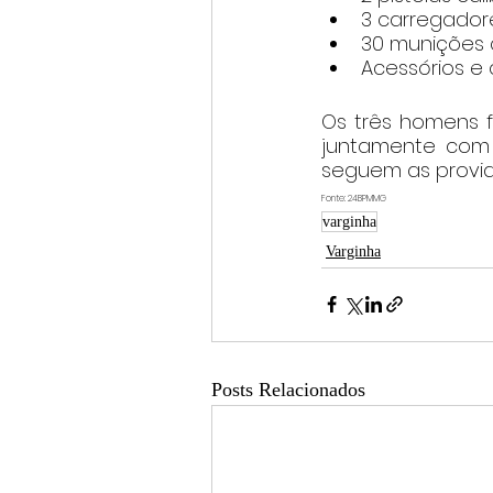
3 carregador
30 munições c
Acessórios e 
Os três homens f
juntamente com o
seguem as providê
Fonte: 24BPMMG
varginha
Varginha
Posts Relacionados