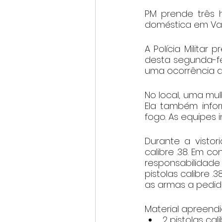
PM prende três 
doméstica em Var
A Polícia Militar
desta segunda-fei
uma ocorrência de
No local, uma mul
Ela também infor
fogo. As equipes 
Durante a vistor
calibre .38. Em c
responsabilidad
pistolas calibre .
as armas a pedido
Material apreend
2 pistolas cali