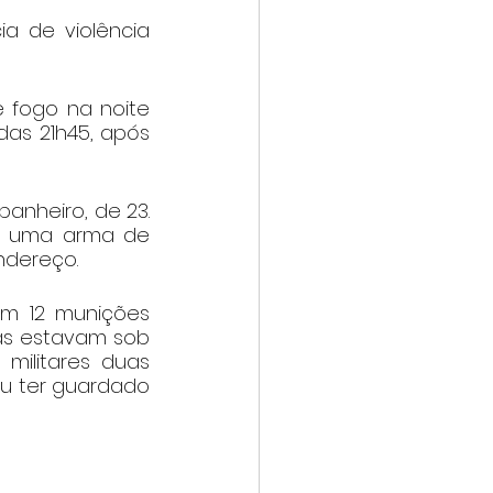
 de violência 
 fogo na noite 
das 21h45, após 
anheiro, de 23. 
a uma arma de 
ndereço.
am 12 munições 
mas estavam sob 
ilitares duas 
iu ter guardado 