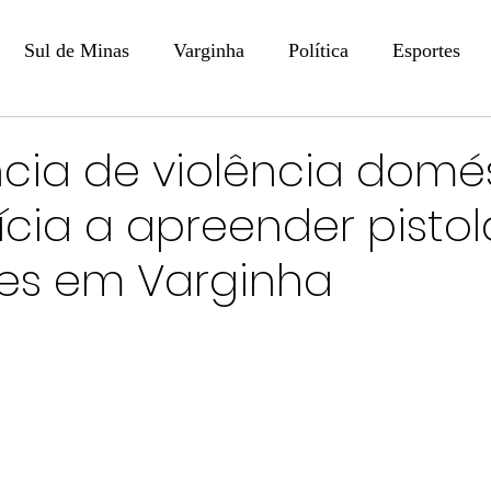
Sul de Minas
Varginha
Política
Esportes
COLUNISTAS
DIGITAL
Coluna: Opinião - Luiz F
cia de violência domé
ícia a apreender pistol
na: SindJori
Internacional
Coluna Jurídica
Aler
es em Varginha
Recentes
Coluna Arte e Cultura em Ação
POLICIAL
Prevenção em Pauta
Tecnologia
Economia
e