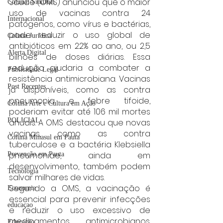
Saúde (OMS) anunciou que o maior 
Coluna: SindJori
uso de vacinas contra 24 
Internacional
patógenos, como vírus e bactérias, 
pode reduzir o uso global de 
Coluna Jurídica
antibióticos em 22% ao ano, ou 2,5 
Alerta Digital
bilhões de doses diárias. Essa 
redução ajudaria a combater a 
Publicidade Legal
resistência antimicrobiana. Vacinas 
Post Recentes
já disponíveis, como as contra 
pneumonia e febre tifoide, 
Coluna Arte e Cultura em Ação
poderiam evitar até 106 mil mortes 
POLICIAL
anuais. A OMS destacou que novas 
vacinas, como as contra 
Coluna Minasul em Pauta
tuberculose e a bactéria Klebsiella 
pneumoniae, ainda em 
Prevenção em Pauta
desenvolvimento, também podem 
Tecnologia
salvar milhares de vidas.
Segundo a OMS, a vacinação é 
Economia
essencial para prevenir infecções 
educaçao
e reduzir o uso excessivo de 
medicamentos antimicrobianos. 
Educação