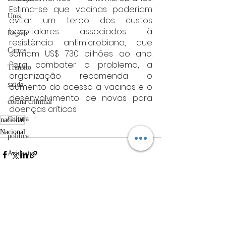
Estima-se que vacinas poderiam 
Unis
evitar um terço dos custos 
hospitalares associados à 
Região
resistência antimicrobiana, que 
Carros
somam US$ 730 bilhões ao ano. 
Para combater o problema, a 
Trânsito
organização recomenda o 
saúde
aumento do acesso a vacinas e o 
desenvolvimento de novas para 
coluna criminal
doenças críticas.
Cultura
nacional
Nacional
politica
Acidentes
Câmara municipal
Belo Horizonte
Posts Relacionados
Ver tudo
meio ambiente
Industria automotiva