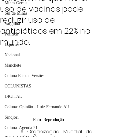
Minas Gerais
uso de vacinas pode
Sul de Minas
reduzir uso de
Varginha
antibióticos em 22% no
Política
mundo.
Esportes
Nacional
Manchete
Coluna Fatos e Versões
COLUNISTAS
DIGITAL
Coluna: Opinião - Luiz Fernando Alf
Sindjori
Foto: Reprodução 
Coluna: Agenda 21
	A Organização Mundial da 