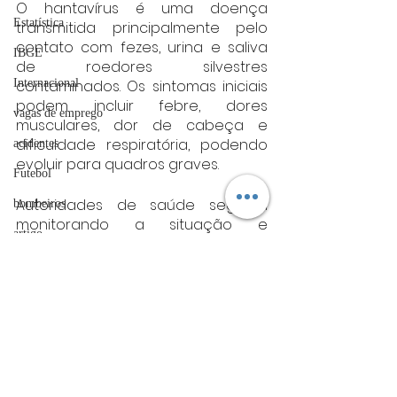
O hantavírus é uma doença 
Estatística
transmitida principalmente pelo 
contato com fezes, urina e saliva 
IBGE
de roedores silvestres 
contaminados. Os sintomas iniciais 
Internacional
podem incluir febre, dores 
vagas de emprego
musculares, dor de cabeça e 
dificuldade respiratória, podendo 
acidentes
evoluir para quadros graves.
Futebol
Autoridades de saúde seguem 
bombeiros
monitorando a situação e 
artigo
reforçando medidas de vigilância 
epidemiológica.
TRT
Fonte:Informações AgBrasil
divulgação
Internacional
FADIVA
Internacional
agro
OAB Varginha