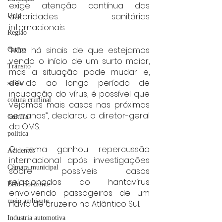
exige atenção contínua das 
autoridades sanitárias 
Unis
internacionais.
Região
“Não há sinais de que estejamos 
Carros
vendo o início de um surto maior, 
Trânsito
mas a situação pode mudar e, 
devido ao longo período de 
saúde
incubação do vírus, é possível que 
coluna criminal
vejamos mais casos nas próximas 
semanas”, declarou o diretor-geral 
Cultura
da OMS.
politica
O tema ganhou repercussão 
Acidentes
internacional após investigações 
Câmara municipal
sobre possíveis casos 
relacionados ao hantavírus 
Belo Horizonte
envolvendo passageiros de um 
meio ambiente
navio de cruzeiro no Atlântico Sul.
Industria automotiva