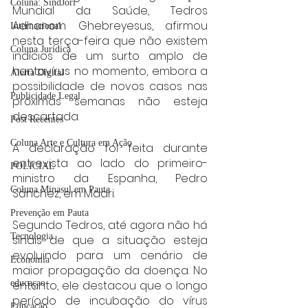
Coluna: SindJori
Mundial da Saúde, Tedros 
Adhanom Ghebreyesus, afirmou 
Internacional
nesta terça-feira que não existem 
Coluna Jurídica
indícios de um surto amplo de 
hantavírus no momento, embora a 
Alerta Digital
possibilidade de novos casos nas 
Publicidade Legal
próximas semanas não esteja 
descartada.
Post Recentes
Coluna Arte e Cultura em Ação
A declaração foi feita durante 
entrevista ao lado do primeiro-
POLICIAL
ministro da Espanha, Pedro 
Coluna Minasul em Pauta
Sánchez, em Madri.
Prevenção em Pauta
Segundo Tedros, até agora não há 
Tecnologia
sinais de que a situação esteja 
evoluindo para um cenário de 
Economia
maior propagação da doença. No 
entanto, ele destacou que o longo 
educaçao
período de incubação do vírus 
Educação