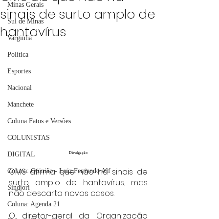
Minas Gerais
sinais de surto amplo de
Sul de Minas
hantavírus
Varginha
Política
Esportes
Nacional
Manchete
Coluna Fatos e Versões
COLUNISTAS
Divulgação
DIGITAL
OMS afirma que não há sinais de 
Coluna: Opinião - Luiz Fernando Alf
surto amplo de hantavírus, mas 
Sindjori
não descarta novos casos.
Coluna: Agenda 21
O diretor-geral da Organização 