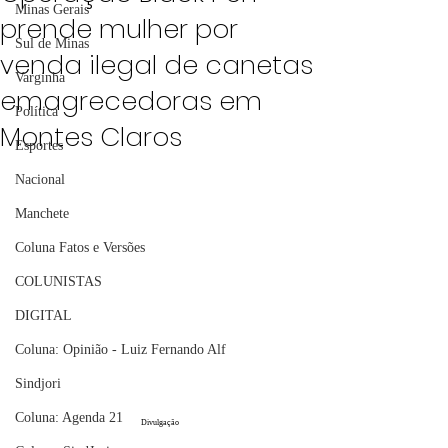
Minas Gerais
prende mulher por
Sul de Minas
venda ilegal de canetas
Varginha
emagrecedoras em
Política
Montes Claros
Esportes
Nacional
Manchete
Coluna Fatos e Versões
COLUNISTAS
DIGITAL
Coluna: Opinião - Luiz Fernando Alf
Sindjori
Coluna: Agenda 21
Divulgação