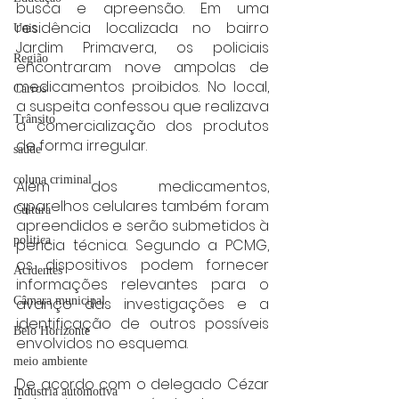
busca e apreensão. Em uma 
residência localizada no bairro 
Unis
Jardim Primavera, os policiais 
Região
encontraram nove ampolas de 
medicamentos proibidos. No local, 
Carros
a suspeita confessou que realizava 
Trânsito
a comercialização dos produtos 
de forma irregular.
saúde
coluna criminal
Além dos medicamentos, 
aparelhos celulares também foram 
Cultura
apreendidos e serão submetidos à 
politica
perícia técnica. Segundo a PCMG, 
os dispositivos podem fornecer 
Acidentes
informações relevantes para o 
avanço das investigações e a 
Câmara municipal
identificação de outros possíveis 
Belo Horizonte
envolvidos no esquema.
meio ambiente
De acordo com o delegado Cézar 
Industria automotiva