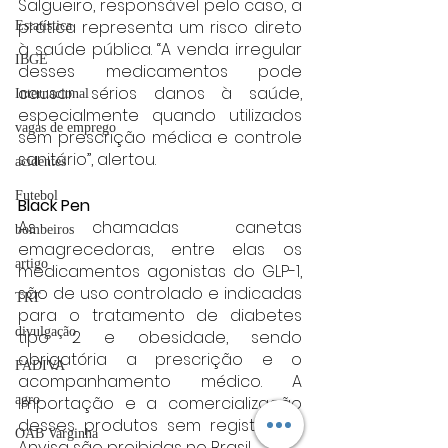
Salgueiro, responsável pelo caso, a 
prática representa um risco direto 
Estatística
à saúde pública. “A venda irregular 
IBGE
desses medicamentos pode 
causar sérios danos à saúde, 
Internacional
especialmente quando utilizados 
vagas de emprego
sem prescrição médica e controle 
sanitário”, alertou.
acidentes
Futebol
Black Pen
As chamadas canetas 
bombeiros
emagrecedoras, entre elas os 
artigo
medicamentos agonistas do GLP-1, 
são de uso controlado e indicadas 
TRT
para o tratamento de diabetes 
divulgação
tipo 2 e obesidade, sendo 
obrigatória a prescrição e o 
FADIVA
acompanhamento médico. A 
importação e a comercialização 
agro
desses produtos sem registro na 
OAB Varginha
Anvisa são proibidas no Brasil.