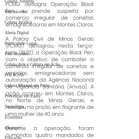
Coluna: SindJori
PCMG deflagra Operação Black 
Pen e prende suspeita por 
Internacional
comércio irregular de canetas 
Coluna Jurídica
emagrecedoras em Montes Claros.
Alerta Digital
A Polícia Civil de Minas Gerais 
Publicidade Legal
(PCMG) deflagrou, nesta terça-
feira (16/12), a Operação Black Pen, 
Post Recentes
com o objetivo de combater o 
Coluna Arte e Cultura em Ação
comércio irregular de canetas e 
ampolas emagrecedoras sem 
POLICIAL
autorização da Agência Nacional 
de Vigilância Sanitária (Anvisa). A 
Coluna Minasul em Pauta
ação ocorreu em Montes Claros, 
Prevenção em Pauta
no Norte de Minas Gerais, e 
resultou na prisão em flagrante de 
Tecnologia
uma mulher de 40 anos.
Economia
Durante a operação, foram 
educaçao
cumpridos quatro mandados de 
Educação