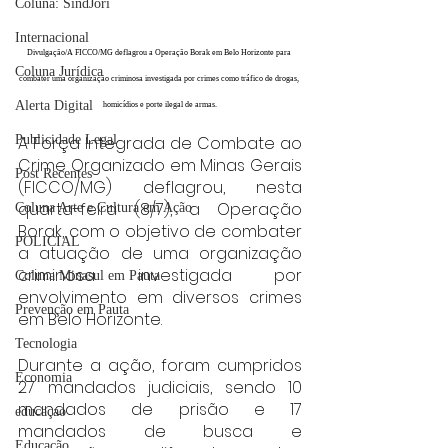
Coluna: SindJori
Internacional
Divulgação/A FICCO/MG deflagrou a Operação Borak em Belo Horizonte para 
Coluna Jurídica
combater uma organização criminosa investigada por crimes como tráfico de drogas, 
Alerta Digital
homicídios e porte ilegal de armas.
Publicidade Legal
A Força Integrada de Combate ao 
Crime Organizado em Minas Gerais 
Post Recentes
(FICCO/MG) deflagrou, nesta 
quarta-feira (8/7), a Operação 
Coluna Arte e Cultura em Ação
Borak, com o objetivo de combater 
POLICIAL
a atuação de uma organização 
criminosa investigada por 
Coluna Minasul em Pauta
envolvimento em diversos crimes 
Prevenção em Pauta
em Belo Horizonte.
Tecnologia
Durante a ação, foram cumpridos 
Economia
27 mandados judiciais, sendo 10 
mandados de prisão e 17 
educaçao
mandados de busca e 
Educação