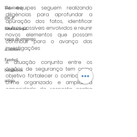
As equipes seguem realizando 
Estatística
diligências para aprofundar a 
IBGE
apuração dos fatos, identificar 
outros possíveis envolvidos e reunir 
Internacional
novos elementos que possam 
vagas de emprego
contribuir para o avanço das 
investigações.
acidentes
Futebol
A atuação conjunta entre os 
órgãos de segurança tem como 
bombeiros
objetivo fortalecer o combate ao 
artigo
crime organizado e ampliar a 
capacidade de resposta contra 
TRT
grupos responsáveis por 
divulgação
atividades criminosas no estado.
Fonte: PF
FADIVA
Minas gerais
agro
Minas Gerais
OAB Varginha