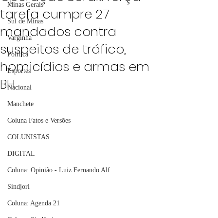
Minas Gerais
tarefa cumpre 27
Sul de Minas
mandados contra
Varginha
suspeitos de tráfico,
Política
homicídios e armas em
Esportes
BH
Nacional
Manchete
Coluna Fatos e Versões
COLUNISTAS
DIGITAL
Coluna: Opinião - Luiz Fernando Alf
Sindjori
Coluna: Agenda 21