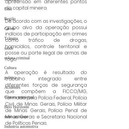
apreensão em diferentes pontos 
da capital mineira.
Unis
Região
De acordo com as investigações, o 
grupo alvo da operação possui 
Carros
indícios de participação em crimes 
Trânsito
como tráfico de drogas, 
homicídios, controle territorial e 
saúde
posse ou porte ilegal de armas de 
coluna criminal
fogo.
Cultura
A operação é resultado do 
politica
trabalho integrado entre 
diferentes forças de segurança 
Acidentes
que compõem a FICCO/MG, 
formada pela Polícia Federal, Polícia 
Câmara municipal
Civil de Minas Gerais, Polícia Militar 
Belo Horizonte
de Minas Gerais, Polícia Penal de 
Minas Gerais e Secretaria Nacional 
meio ambiente
de Políticas Penais.
Industria automotiva