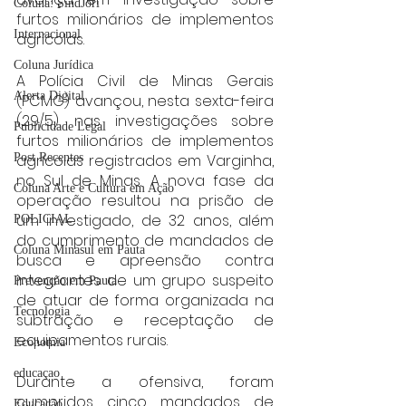
Coluna: SindJori
furtos milionários de implementos 
Internacional
agrícolas.
Coluna Jurídica
A Polícia Civil de Minas Gerais 
Alerta Digital
(PCMG) avançou, nesta sexta-feira 
(29/5), nas investigações sobre 
Publicidade Legal
furtos milionários de implementos 
agrícolas registrados em Varginha, 
Post Recentes
no Sul de Minas. A nova fase da 
Coluna Arte e Cultura em Ação
operação resultou na prisão de 
um investigado, de 32 anos, além 
POLICIAL
do cumprimento de mandados de 
Coluna Minasul em Pauta
busca e apreensão contra 
integrantes de um grupo suspeito 
Prevenção em Pauta
de atuar de forma organizada na 
Tecnologia
subtração e receptação de 
equipamentos rurais.
Economia
educaçao
Durante a ofensiva, foram 
cumpridos cinco mandados de 
Educação