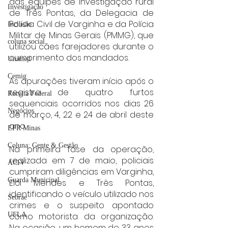
das equipes de investigação rural 
Investigação
de Três Pontas, da Delegacia de 
Polícia Civil de Varginha e da Polícia 
Inclusão
Militar de Minas Gerais (PMMG), que 
coluna social
utilizou cães farejadores durante o 
cumprimento dos mandados.
Unimed
Cemig
As apurações tiveram início após o 
registro de quatro furtos 
Receita Federal
sequenciais ocorridos nos dias 26 
Negócios
de março, 4, 22 e 24 de abril deste 
ano.
EPR Minas
Coluna: Gente & Gestão
Na primeira fase da operação, 
realizada em 7 de maio, policiais 
ACIV
cumpriram diligências em Varginha, 
Guarda Municipal
Elói Mendes e Três Pontas, 
identificando o veículo utilizado nos 
Sebrae
crimes e o suspeito apontado 
como motorista da organização. 
UFLA
Na ocasião, um homem de 33 anos 