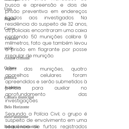
busca e apreensão e dois de 
Unis
prisão preventiva em endereços 
ligados aos investigados. Na 
Região
residência do suspeito de 32 anos, 
Carros
os policiais encontraram uma caixa 
contendo 50 munições calibre 9 
Trânsito
milímetros, fato que também levou 
à prisão em flagrante por posse 
saúde
irregular de munição.
coluna criminal
Além das munições, quatro 
Cultura
aparelhos celulares foram 
politica
apreendidos e serão submetidos à 
perícia para auxiliar no 
Acidentes
aprofundamento das 
Câmara municipal
investigações.
Belo Horizonte
Segundo a Polícia Civil, o grupo é 
meio ambiente
suspeito de envolvimento em uma 
sequência de furtos registrados 
Industria automotiva