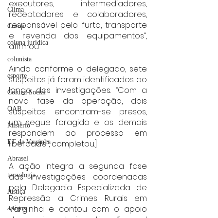
executores, intermediadores, 
Clima
receptadores e colaboradores, 
responsável pelo furto, transporte 
Crime
e revenda dos equipamentos”, 
coluna juridica
afirmou.
colunista
Ainda conforme o delegado, sete 
esporte
suspeitos já foram identificados ao 
longo das investigações. “Com a 
Coluna Social
nova fase da operação, dois 
OAB
suspeitos encontram-se presos, 
um segue foragido e os demais 
Mistério
respondem ao processo em 
liberdade”, completou.]
ET de Varginha
Abrasel
A ação integra a segunda fase 
das investigações coordenadas 
tecnologia
pela Delegacia Especializada de 
Justiça
Repressão a Crimes Rurais em 
Varginha e contou com o apoio 
artigos