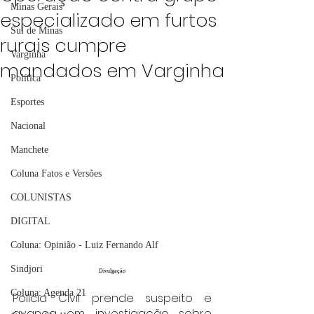
Minas Gerais
especializado em furtos
Sul de Minas
rurais cumpre
Varginha
mandados em Varginha
Política
Esportes
Nacional
Manchete
Coluna Fatos e Versões
COLUNISTAS
DIGITAL
Coluna: Opinião - Luiz Fernando Alf
Sindjori
Divulgação
Coluna: Agenda 21
Polícia Civil prende suspeito e 
avança em investigação sobre 