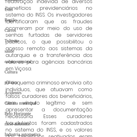
reativação indevida de diversos 
benefícios previdenciários no 
Unis
sistema do INSS. Os investigadores 
Região
identificaram que as fraudes 
ocorreram por meio do uso de 
Carros
senhas furtadas de servidores 
públicos, o que possibilitou o 
Trânsito
acesso remoto aos sistemas da 
saúde
autarquia e a transferência dos 
valores para agências bancárias 
coluna criminal
em Viçosa.
Cultura
O esquema criminoso envolvia oito 
politica
indivíduos, que atuavam como 
Acidentes
falsos curadores dos beneficiários, 
sem vínculo legítimo e sem 
Câmara municipal
apresentar a documentação 
Belo Horizonte
necessária. Esses curadores 
fraudulentos foram cadastrados 
meio ambiente
no sistema do INSS, e os valores 
Industria automotiva
dos benefícios reativados eram 