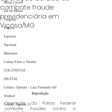
Minas Gerais
combate fraude
Sul de Minas
previdenciária em
Varginha
Viçosa/MG
Política
Esportes
Nacional
Manchete
Coluna Fatos e Versões
COLUNISTAS
DIGITAL
Coluna: Opinião - Luiz Fernando Alf
Reprodução
Sindjori
Operação da Polícia Federal 
Coluna: Agenda 21
combate fraudes contra a 