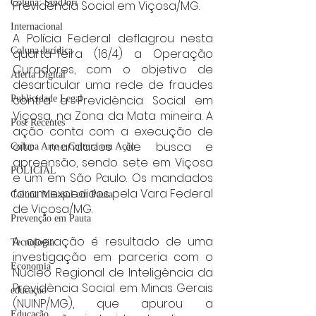
Coluna: SindJori
Previdência Social em Viçosa/MG.
Internacional
A Polícia Federal deflagrou nesta 
Coluna Jurídica
quarta-feira (16/4) a Operação 
Curadores, com o objetivo de 
Alerta Digital
desarticular uma rede de fraudes 
contra a Previdência Social em 
Publicidade Legal
Viçosa, na Zona da Mata mineira. A 
Post Recentes
ação conta com a execução de 
oito mandados de busca e 
Coluna Arte e Cultura em Ação
apreensão, sendo sete em Viçosa 
POLICIAL
e um em São Paulo. Os mandados 
foram expedidos pela Vara Federal 
Coluna Minasul em Pauta
de Viçosa/MG.
Prevenção em Pauta
A operação é resultado de uma 
Tecnologia
investigação em parceria com o 
Economia
Núcleo Regional de Inteligência da 
Previdência Social em Minas Gerais 
educaçao
(NUINP/MG), que apurou a 
Educação