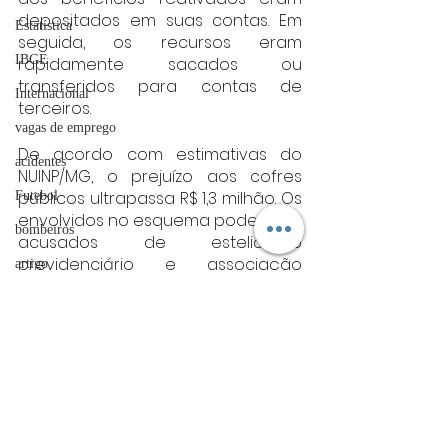
depositados em suas contas. Em 
Estatística
seguida, os recursos eram 
IBGE
rapidamente sacados ou 
transferidos para contas de 
Internacional
terceiros.
vagas de emprego
De acordo com estimativas do 
acidentes
NUINP/MG, o prejuízo aos cofres 
públicos ultrapassa R$ 1,3 milhão. Os 
Futebol
envolvidos no esquema podem ser 
bombeiros
acusados de estelionato 
previdenciário e associação 
artigo
criminosa, com penas que podem 
TRT
somar até 10 anos de reclusão.
divulgação
Fonte: PF
minas gerais
FADIVA
Minas Gerais
agro
OAB Varginha