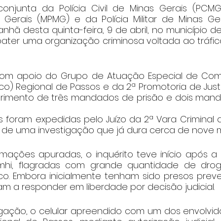
junta da Polícia Civil de Minas Gerais (PCMG),
 Gerais (MPMG) e da Polícia Militar de Minas Ger
hã desta quinta-feira, 9 de abril, no município d
ater uma organização criminosa voltada ao tráfic
om apoio do Grupo de Atuação Especial de Com
) Regional de Passos e da 2ª Promotoria de Justiç
rimento de três mandados de prisão e dois mand
is foram expedidas pelo Juízo da 2ª Vara Criminal
o de uma investigação que já dura cerca de nove 
mações apuradas, o inquérito teve início após a 
hi, flagradas com grande quantidade de droga
fico. Embora inicialmente tenham sido presos prev
m a responder em liberdade por decisão judicial.
gação, o celular apreendido com um dos envolvidos