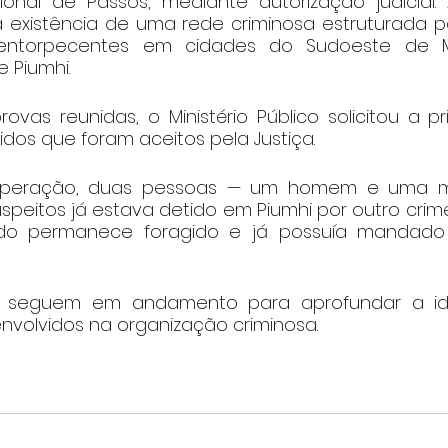
nal de Passos, mediante autorização judicial. 
existência de uma rede criminosa estruturada p
 entorpecentes em cidades do Sudoeste de Min
 Piumhi.
vas reunidas, o Ministério Público solicitou a pr
idos que foram aceitos pela Justiça.
operação, duas pessoas — um homem e uma mu
speitos já estava detido em Piumhi por outro crim
ado permanece foragido e já possuía mandado
s seguem em andamento para aprofundar a ide
envolvidos na organização criminosa.