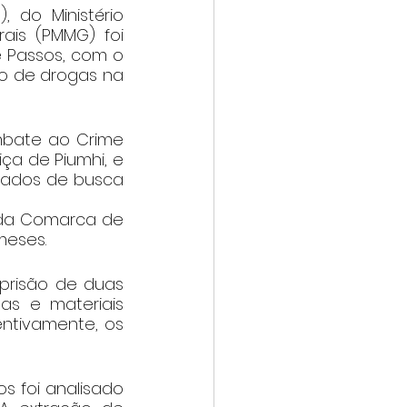
 do Ministério 
ais (PMMG) foi 
e Passos, com o 
o de drogas na 
bate ao Crime 
a de Piumhi, e 
ados de busca 
 da Comarca de 
meses.
prisão de duas 
s e materiais 
entivamente, os 
 foi analisado 