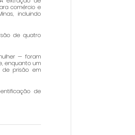
A extração de 
ara comércio e 
as, incluindo 
isão de quatro 
lher — foram 
e, enquanto um 
 de prisão em 
ntificação de 