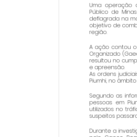
Uma operação con
Público de Minas
deflagrada na man
objetivo de comb
região.
A ação contou c
Organizado (Gaeco
resultou no cump
e apreensão.
As ordens judicia
Piumhi, no âmbit
Segundo as infor
pessoas em Pium
utilizados no trá
suspeitos passara
Durante a investi