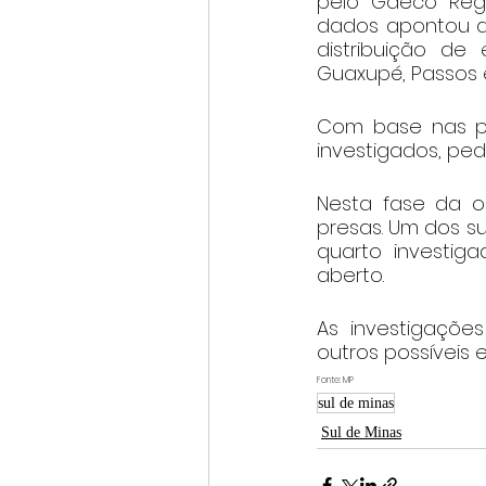
pelo Gaeco Regio
dados apontou a 
distribuição de
Guaxupé, Passos e
Com base nas pro
investigados, ped
Nesta fase da 
presas. Um dos su
quarto investig
aberto.
As investigaçõe
outros possíveis 
Fonte: MP
sul de minas
Sul de Minas