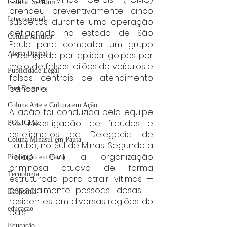
Coluna: SindJori
prendeu preventivamente cinco 
Internacional
suspeitos durante uma operação 
deflagrada no estado de São 
Coluna Jurídica
Paulo para combater um grupo 
investigado por aplicar golpes por 
Alerta Digital
meio de falsos leilões de veículos e 
Publicidade Legal
falsas centrais de atendimento 
bancário.
Post Recentes
Coluna Arte e Cultura em Ação
A ação foi conduzida pela equipe 
de investigação de fraudes e 
POLICIAL
estelionatos da Delegacia de 
Coluna Minasul em Pauta
Itajubá, no Sul de Minas. Segundo a 
Polícia Civil, a organização 
Prevenção em Pauta
criminosa atuava de forma 
Tecnologia
estruturada para atrair vítimas — 
especialmente pessoas idosas — 
Economia
residentes em diversas regiões do 
educaçao
país.
Educação