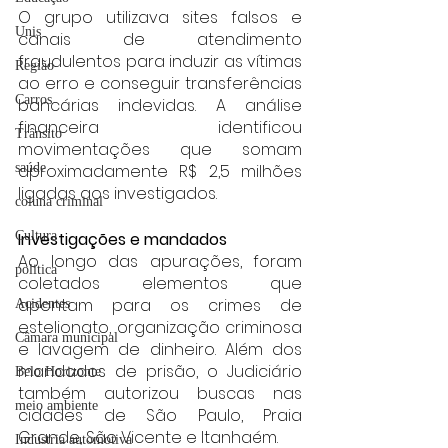
O grupo utilizava sites falsos e 
Unis
canais de atendimento 
fraudulentos para induzir as vítimas 
Região
ao erro e conseguir transferências 
Carros
bancárias indevidas. A análise 
financeira identificou 
Trânsito
movimentações que somam 
aproximadamente R$ 2,5 milhões 
saúde
ligadas aos investigados.
coluna criminal
Investigações e mandados
Cultura
Ao longo das apurações, foram 
politica
coletados elementos que 
apontam para os crimes de 
Acidentes
estelionato, organização criminosa 
Câmara municipal
e lavagem de dinheiro. Além dos 
mandados de prisão, o Judiciário 
Belo Horizonte
também autorizou buscas nas 
meio ambiente
cidades de São Paulo, Praia 
Grande, São Vicente e Itanhaém.
Industria automotiva