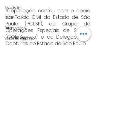
Estatística
A operação contou com o apoio 
da Polícia Civil do Estado de São 
IBGE
Paulo (PCESP), do Grupo de 
Internacional
Operações Especiais de Santos 
(GOE-Santos) e da Delegacia de 
vagas de emprego
Capturas do Estado de São Paulo.
acidentes
Fonte: PCMG
Minas gerais
Futebol
Minas Gerais
bombeiros
artigo
TRT
divulgação
Posts Relacionados
Ver tudo
FADIVA
agro
OAB Varginha