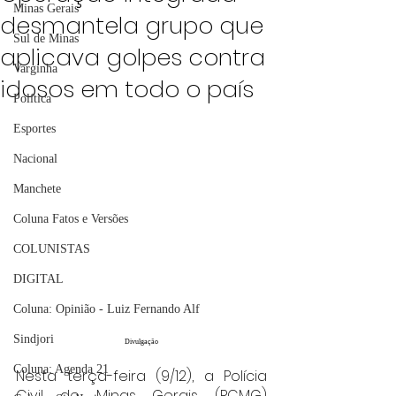
Minas Gerais
desmantela grupo que
Sul de Minas
aplicava golpes contra
Varginha
idosos em todo o país
Política
Esportes
Nacional
Manchete
Coluna Fatos e Versões
COLUNISTAS
DIGITAL
Coluna: Opinião - Luiz Fernando Alf
Sindjori
Divulgação
Coluna: Agenda 21
Nesta terça-feira (9/12), a Polícia 
Civil de Minas Gerais (PCMG) 