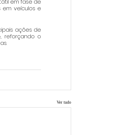
átil em fase de 
s em veículos e 
ipais ações de 
, reforçando o 
as.
Ver tudo