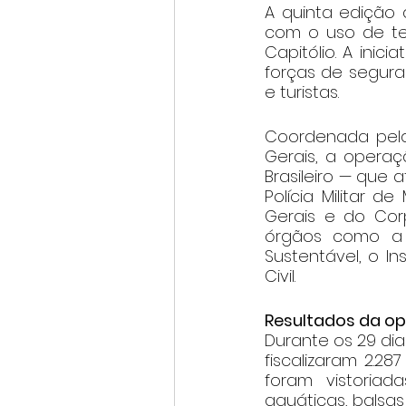
A quinta edição 
com o uso de te
Capitólio. A inic
forças de segura
e turistas.
Coordenada pela 
Gerais, a operaç
Brasileiro — que a
Polícia Militar de
Gerais e do Corp
órgãos como a 
Sustentável, o In
Civil.
Resultados da o
Durante os 29 dia
fiscalizaram 2.28
foram vistoria
aquáticas, balsas