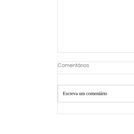
Comentários
Escreva um comentário
Mudança no tempo exige
atenção redobrada nas
rodovias do Sul de Minas 