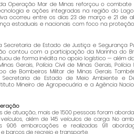
da Operação Mar de Minas reforçou o combate à 
cnologia e ações integradas na região do Lago 
iativa ocorreu entre os dias 23 de março e 21 de abr
nça estaduais e nacionais com foco na proteção
Secretaria de Estado de Justiça e Segurança Pú
ão contou com a participação da Marinha do Brasi
tuou de forma inédita no apoio logístico — além da P
 Minas Gerais, Polícia Civil de Minas Gerais, Polícia
o de Bombeiros Militar de Minas Gerais. Também
Secretaria de Estado de Meio Ambiente e Des
stituto Mineiro de Agropecuária e a Agência Nacio
peração
s de atuação, mais de 1.500 pessoas foram abordad
7 veículos, além de 145 veículos de carga. No amb
das 906 embarcações e realizadas 911 aborda
 e barcos de recreio e transporte.