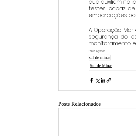
que auxiliam na i
testes, capaz de 
embarcações por 
A Operação Mar d
segurança do est
monitoramento e 
Fonte: AgMinas
sul de minas
Sul de Minas
Posts Relacionados