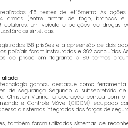
alizados 415 testes de etilômetro. As ações 
4 armas (entre armas de fogo, brancas e sim
 celulares, um veículo e porções de drogas 
ubstâncias sintéticas.
egistradas 158 prisões e a apreensão de dois adol
itos policiais foram instaurados e 392 concluídos. A
tos de prisão em flagrante e 89 termos circun
 aliada
 tecnologia ganhou destaque como ferramenta e
es de segurança. Segundo o subsecretário de 
ca, Christian Vianna, a operação contou com o 
omando e Controle Móvel (CICCM), equipado c
acesso a sistemas integrados das forças de segur
es, também foram utilizados sistemas de reconhec