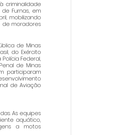
criminalidade 
de Furnas, em 
il, mobilizando 
 de moradores 
blica de Minas 
l, do Exército 
olícia Federal, 
 Penal de Minas 
 participaram 
envolvimento 
nal de Aviação 
as. As equipes 
iente aquático, 
gens a motos 