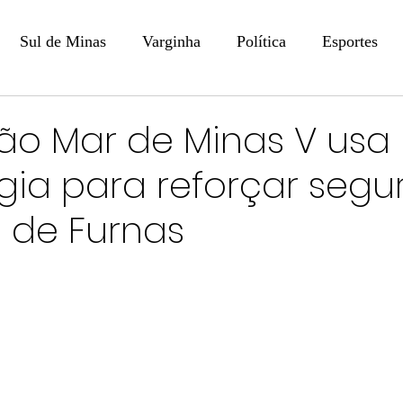
Sul de Minas
Varginha
Política
Esportes
COLUNISTAS
DIGITAL
Coluna: Opinião - Luiz F
o Mar de Minas V usa
gia para reforçar seg
na: SindJori
Internacional
Coluna Jurídica
Aler
 de Furnas
Recentes
Coluna Arte e Cultura em Ação
POLICIAL
Prevenção em Pauta
Tecnologia
Economia
e