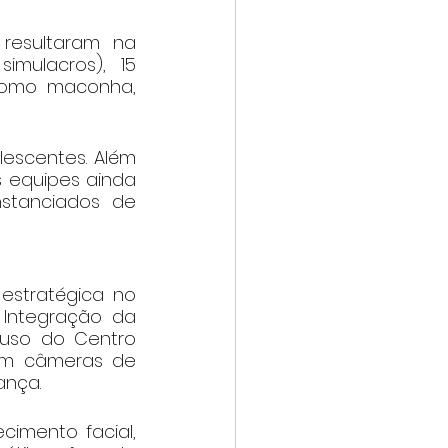
resultaram na 
ulacros), 15 
como maconha, 
escentes. Além 
s equipes ainda 
stanciados de 
stratégica no 
Integração da 
uso do Centro 
om câmeras de 
ança.
imento facial, 