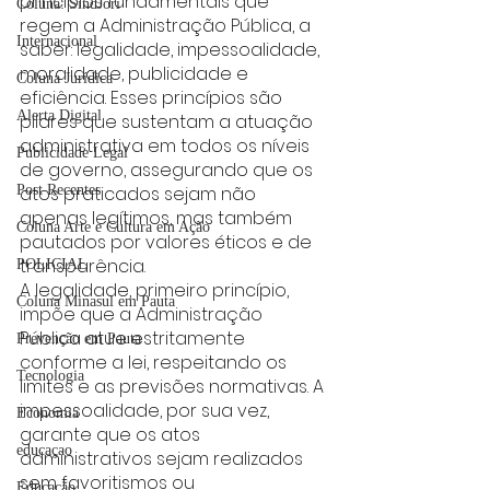
princípios fundamentais que 
Coluna: SindJori
regem a Administração Pública, a 
Internacional
saber: legalidade, impessoalidade, 
moralidade, publicidade e 
Coluna Jurídica
eficiência. Esses princípios são 
Alerta Digital
pilares que sustentam a atuação 
administrativa em todos os níveis 
Publicidade Legal
de governo, assegurando que os 
atos praticados sejam não 
Post Recentes
apenas legítimos, mas também 
Coluna Arte e Cultura em Ação
pautados por valores éticos e de 
transparência.
POLICIAL
A legalidade, primeiro princípio, 
Coluna Minasul em Pauta
impõe que a Administração 
Pública atue estritamente 
Prevenção em Pauta
conforme a lei, respeitando os 
Tecnologia
limites e as previsões normativas. A 
impessoalidade, por sua vez, 
Economia
garante que os atos 
educaçao
administrativos sejam realizados 
sem favoritismos ou 
Educação