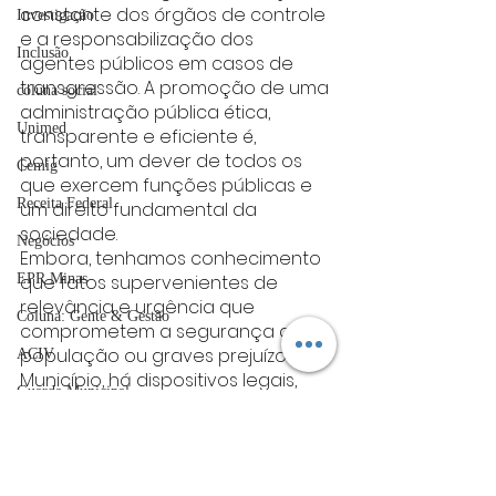
constante dos órgãos de controle 
Investigação
e a responsabilização dos 
Inclusão
agentes públicos em casos de 
transgressão. A promoção de uma 
coluna social
administração pública ética, 
Unimed
transparente e eficiente é, 
portanto, um dever de todos os 
Cemig
que exercem funções públicas e 
Receita Federal
um direito fundamental da 
sociedade.
Negócios
Embora, tenhamos conhecimento 
que fatos supervenientes de 
EPR Minas
relevância e urgência que 
Coluna: Gente & Gestão
comprometem a segurança da 
população ou graves prejuízos ao 
ACIV
Município, há dispositivos legais, 
Guarda Municipal
desde que fundamentado pelo 
devido processo administrativo 
Sebrae
referendado por responsáveis 
UFLA
empoderados na gestão pública, 