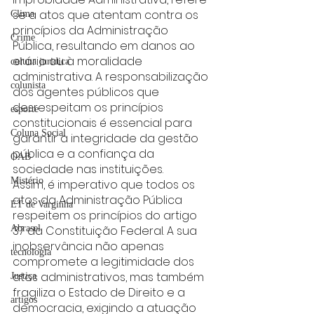
se a atos que atentam contra os 
Clima
princípios da Administração 
Crime
Pública, resultando em danos ao 
erário ou à moralidade 
coluna juridica
administrativa. A responsabilização 
colunista
dos agentes públicos que 
desrespeitam os princípios 
esporte
constitucionais é essencial para 
Coluna Social
garantir a integridade da gestão 
pública e a confiança da 
OAB
sociedade nas instituições.
Mistério
Assim, é imperativo que todos os 
atos da Administração Pública 
ET de Varginha
respeitem os princípios do artigo 
37 da Constituição Federal. A sua 
Abrasel
inobservância não apenas 
tecnologia
compromete a legitimidade dos 
atos administrativos, mas também 
Justiça
fragiliza o Estado de Direito e a 
artigos
democracia, exigindo a atuação 