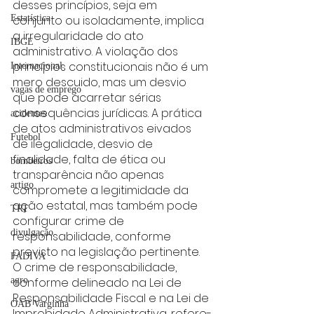
desses princípios, seja em 
conjunto ou isoladamente, implica 
Estatística
a irregularidade do ato 
IBGE
administrativo. A violação dos 
princípios constitucionais não é um 
Internacional
mero descuido, mas um desvio 
vagas de emprego
que pode acarretar sérias 
consequências jurídicas. A prática 
acidentes
de atos administrativos eivados 
Futebol
de ilegalidade, desvio de 
finalidade, falta de ética ou 
bombeiros
transparência não apenas 
artigo
compromete a legitimidade da 
ação estatal, mas também pode 
TRT
configurar crime de 
divulgação
responsabilidade, conforme 
previsto na legislação pertinente.
FADIVA
O crime de responsabilidade, 
conforme delineado na Lei de 
agro
Responsabilidade Fiscal e na Lei de 
OAB Varginha
Improbidade Administrativa, refere-