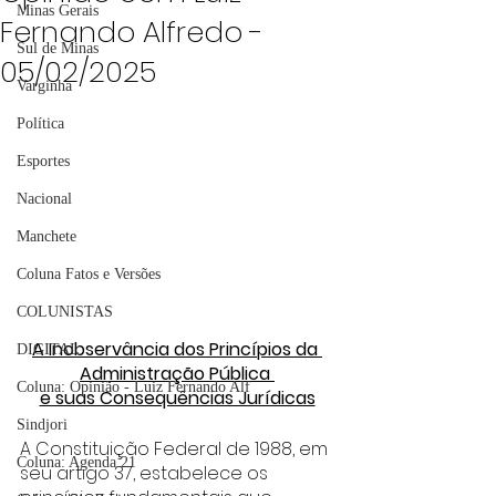
Minas Gerais
Fernando Alfredo -
Sul de Minas
05/02/2025
Varginha
Política
Esportes
Nacional
Manchete
Coluna Fatos e Versões
COLUNISTAS
A Inobservância dos Princípios da 
DIGITAL
Administração Pública 
Coluna: Opinião - Luiz Fernando Alf
e suas Consequências Jurídicas
Sindjori
A Constituição Federal de 1988, em 
Coluna: Agenda 21
seu artigo 37, estabelece os 