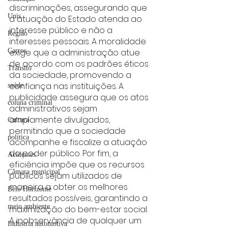
discriminações, assegurando que 
Unis
a atuação do Estado atenda ao 
interesse público e não a 
Região
interesses pessoais. A moralidade 
exige que a administração atue 
Carros
de acordo com os padrões éticos 
Trânsito
da sociedade, promovendo a 
confiança nas instituições. A 
saúde
publicidade assegura que os atos 
coluna criminal
administrativos sejam 
amplamente divulgados, 
Cultura
permitindo que a sociedade 
politica
acompanhe e fiscalize a atuação 
do poder público. Por fim, a 
Acidentes
eficiência impõe que os recursos 
Câmara municipal
públicos sejam utilizados de 
maneira a obter os melhores 
Belo Horizonte
resultados possíveis, garantindo a 
meio ambiente
maximização do bem-estar social.
A inobservância de qualquer um 
Industria automotiva