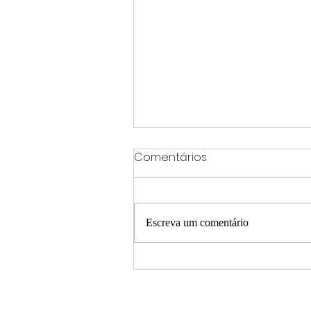
Comentários
Escreva um comentário
Coluna Fatos e Versões
com Rodrigo Silva
Fernandes 07/08/2026