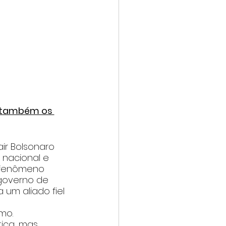
 também os 
ir Bolsonaro 
nacional e 
 fenômeno 
governo de 
 um aliado fiel 
mo.
ica, mas 