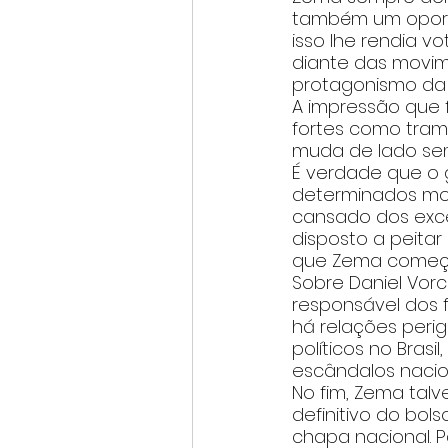
também um oportu
isso lhe rendia v
diante das movim
protagonismo da d
A impressão que f
fortes como tramp
muda de lado sem
É verdade que o 
determinados mom
cansado dos excess
disposto a peitar
que Zema começa
Sobre Daniel Vorc
responsável dos f
há relações peri
políticos no Bras
escândalos nacio
No fim, Zema tal
definitivo do bol
chapa nacional. P