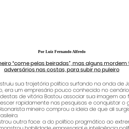
Por Luiz Fernando Alfredo
neiro “come pelas beiradas”, mas alguns mordem
adversários nas costas, para subir no puleiro
uiu sua trajetória política surfando na onda de Ja
ão, era um empresário pouco conhecido no cenário 
stas de vitória. Bastou associar sua imagem ao
rescer rapidamente nas pesquisas e conquistar o 
olsonarista mineiro comprou a ideia de que ali surgia
sileira.
rou outra face: a do político pragmático ao extre
strou habilidade empresarial e inteligência polít