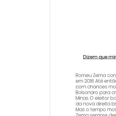
Dizem que mi
Romeu Zema constr
em 2018. Até ent
com chances mode
Bolsonaro para c
Minas. O eleitor b
da nova direita bra
Mas o tempo most
Zema sempre demon