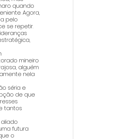
onaro quando 
eniente. Agora, 
a pelo 
e se repetir.
lideranças 
stratégica, 
m 
orado mineiro 
orajosa, alguém 
stamente nela 
o séria e 
epção de que 
resses 
e tantos 
aliado 
uma futura 
que o 