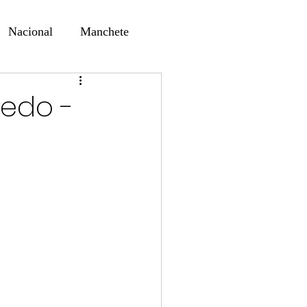
Nacional
Manchete
ernando Alf
Sindjori
redo -
ta Digital
ducaçao
Educação