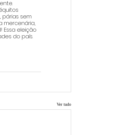
ente.
équitos 
 párias sem 
a mercenária, 
 Essa eleição 
ades do país.
Ver tudo