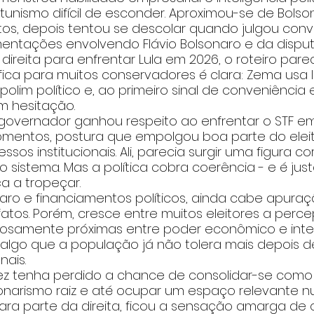
nismo difícil de esconder. Aproximou-se de Bols
otos, depois tentou se descolar quando julgou conv
entações envolvendo Flávio Bolsonaro e da disput
ireita para enfrentar Lula em 2026, o roteiro parec
ica para muitos conservadores é clara: Zema usa 
olim político e, ao primeiro sinal de conveniência e
 hesitação.
governador ganhou respeito ao enfrentar o STF e
entos, postura que empolgou boa parte do eleit
os institucionais. Ali, parecia surgir uma figura c
 o sistema. Mas a política cobra coerência - e é ju
 a tropeçar.
aro e financiamentos políticos, ainda cabe apuraçã
atos. Porém, cresce entre muitos eleitores a perc
gosamente próximas entre poder econômico e inte
il, algo que a população já não tolera mais depois d
nais.
vez tenha perdido a chance de consolidar-se como 
sonarismo raiz e até ocupar um espaço relevante n
ara parte da direita, ficou a sensação amarga de 