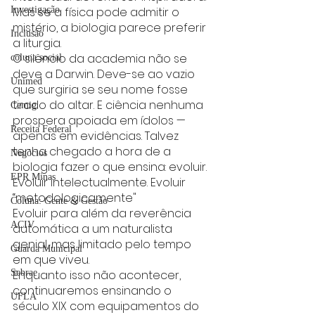
Investigação
Mas se a física pode admitir o 
mistério, a biologia parece preferir 
Inclusão
a liturgia.
O silêncio da academia não se 
coluna social
deve a Darwin. Deve-se ao vazio 
Unimed
que surgiria se seu nome fosse 
tirado do altar. E ciência nenhuma 
Cemig
prospera apoiada em ídolos — 
Receita Federal
apenas em evidências. Talvez 
tenha chegado a hora de a 
Negócios
biologia fazer o que ensina: evoluir. 
EPR Minas
Evoluir intelectualmente. Evoluir 
“metodologicamente"
Coluna: Gente & Gestão
Evoluir para além da reverência 
ACIV
automática a um naturalista 
genial, mas limitado pelo tempo 
Guarda Municipal
em que viveu.
Sebrae
Enquanto isso não acontecer, 
continuaremos ensinando o 
UFLA
século XIX com equipamentos do 