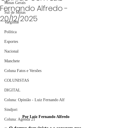
Minas Gerais
Fernando Alfredo -
Sul de Minas
20/12/2025
Varginha
Política
Esportes
Nacional
Manchete
Coluna Fatos e Versões
COLUNISTAS
DIGITAL
Coluna: Opinião - Luiz Fernando Alf
Sindjori
Por Luiz Fernando Alfredo
Coluna: Agenda 21