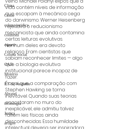
velho. Michael Polanyi expôs que a 
Clima
vida contém níveis de informação 
que escapam à mecânica cega 
Crime
do darwinismo. Werner Heisenberg 
coluna juridica
rejeitava o reducionismo 
mecanicista que ainda contamina 
colunista
certas leituras evolutivas.
Nenhum deles era devoto 
esporte
religioso. Eram cientistas que 
Coluna Social
sabiam reconhecer limites — algo 
que a biologia evolutiva 
OAB
institucional parece incapaz de 
Mistério
fazer.
É aqui que a comparação com 
ET de Varginha
Stephen Hawking se torna 
Abrasel
inevitável. Quando suas teorias 
encostaram no muro do 
tecnologia
inexplicável, ele admitiu: talvez 
Justiça
faltem leis físicas ainda 
desconhecidas. Essa humildade 
artigos
intelectual deveria ser inspiradora. 