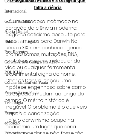
O dogma darwinista e a coragem que 
Coluna: SindJori
falta à ciência
Internacional
Há um paradoxo incômodo no 
Coluna Jurídica
coração da ciência moderna: 
Alerta Digital
exige-se ceticismo absoluto para 
tudo — menos para Darwin. No 
Publicidade Legal
século XIX, sem conhecer genes, 
Post Recentes
cromossomos, mutações, DNA, 
proteínas, origem molecular da 
Coluna Arte e Cultura em Ação
vida ou qualquer ferramenta 
POLICIAL
experimental digna do nome, 
Charles Darwin lançou uma 
Coluna Minasul em Pauta
hipótese engenhosa sobre como 
Prevenção em Pauta
as espécies mudam ao longo do 
tempo. O mérito histórico é 
Tecnologia
inegável. O problema é o que veio 
depois: a canonização.
Economia
Hoje, o darwinismo ocupa na 
educaçao
academia um lugar que seria 
constrangedor se não fosse tão 
Educação