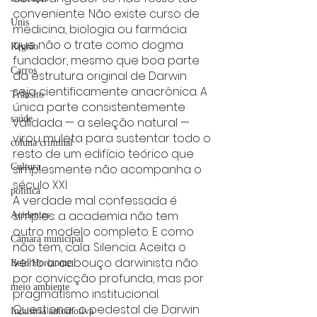
conveniente. Não existe curso de 
Unis
medicina, biologia ou farmácia 
que não o trate como dogma 
Região
fundador, mesmo que boa parte 
Carros
da estrutura original de Darwin 
seja cientificamente anacrônica. A 
Trânsito
única parte consistentemente 
saúde
validada — a seleção natural — 
virou muleta para sustentar todo o 
coluna criminal
resto de um edifício teórico que 
Cultura
simplesmente não acompanha o 
século XXI.
politica
A verdade mal confessada é 
simples: a academia não tem 
Acidentes
outro modelo completo. E como 
Câmara municipal
não tem, cala. Silencia. Aceita o 
velho arcabouço darwinista não 
Belo Horizonte
por convicção profunda, mas por 
meio ambiente
pragmatismo institucional. 
Questionar o pedestal de Darwin 
Industria automotiva