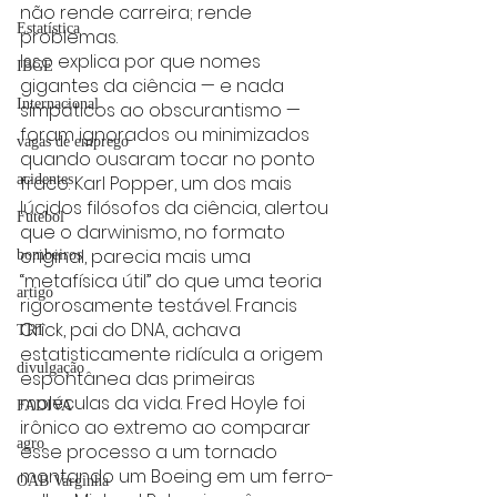
não rende carreira; rende 
Estatística
problemas.
Isso explica por que nomes 
IBGE
gigantes da ciência — e nada 
Internacional
simpáticos ao obscurantismo — 
foram ignorados ou minimizados 
vagas de emprego
quando ousaram tocar no ponto 
acidentes
fraco. Karl Popper, um dos mais 
lúcidos filósofos da ciência, alertou 
Futebol
que o darwinismo, no formato 
original, parecia mais uma 
bombeiros
“metafísica útil” do que uma teoria 
artigo
rigorosamente testável. Francis 
Crick, pai do DNA, achava 
TRT
estatisticamente ridícula a origem 
divulgação
espontânea das primeiras 
moléculas da vida. Fred Hoyle foi 
FADIVA
irônico ao extremo ao comparar 
agro
esse processo a um tornado 
montando um Boeing em um ferro-
OAB Varginha