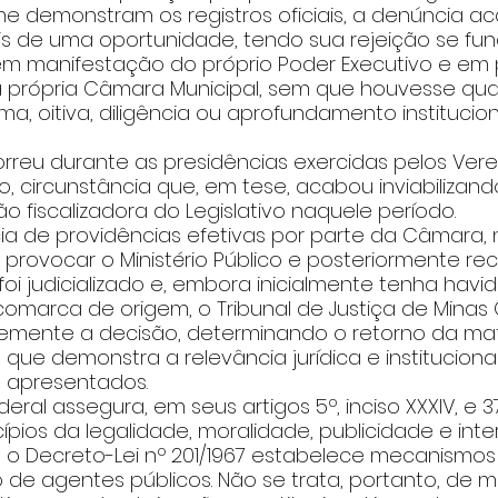
e demonstram os registros oficiais, a denúncia a
s de uma oportunidade, tendo sua rejeição se f
m manifestação do próprio Poder Executivo e em 
da própria Câmara Municipal, sem que houvesse qua
ma, oitiva, diligência ou aprofundamento institucion
rreu durante as presidências exercidas pelos Ver
 circunstância que, em tese, acabou inviabilizand
ão fiscalizadora do Legislativo naquele período.
ia de providências efetivas por parte da Câmara, 
 provocar o Ministério Público e posteriormente rec
 foi judicializado e, embora inicialmente tenha havi
omarca de origem, o Tribunal de Justiça de Minas 
mente a decisão, determinando o retorno da mat
 que demonstra a relevância jurídica e instituciona
 apresentados.
eral assegura, em seus artigos 5º, inciso XXXIV, e 37
ípios da legalidade, moralidade, publicidade e inter
o Decreto-Lei nº 201/1967 estabelece mecanismos 
 de agentes públicos. Não se trata, portanto, de 