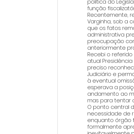
política do Legis
função fiscalizatór
Recentemente, re
Varginha, sob a 
que os fatos remo
administrativa p
preocupação com a
anteriormente pr
Recebi o referid
atual Presidência
preciso reconhec
Judiciário e perm
à eventual omissã
esperava a posiç
andamento ao meu
mas para tentar c
O ponto central d
necessidade de re
enquanto órgão f
formalmente apre
inevitavelmente 