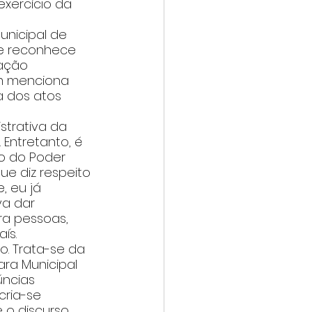
exercício da 
nicipal de 
se reconhece 
ação 
ém menciona 
a dos atos 
trativa da 
Entretanto, é 
o do Poder 
e diz respeito 
, eu já 
a dar 
ra pessoas, 
ís.
o. Trata-se da 
ra Municipal 
ncias 
ria-se 
 o discurso 