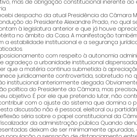
lativo, mas de obrigação constitucional inerente ao 
ia.
cebi despacho da atual Presidência da Câmara Mu
condução do Presidente Alexandre Prado, no qual 
ntam à legislatura anterior e que já houve apreci
retérita no âmbito da Casa. A manifestação tamb
 estabilidade institucional e a segurança jurídic
aticados.
o posicionamento com respeito à autonomia adminis
 e agradeço a urbanidade institucional dispensada. 
er que a matéria continua submetida à apreciaçã
anece juridicamente controvertida, sobretudo no qu
o institucional anteriormente alegada. Obviamente
ão política do Presidente da Câmara, mas precisav
 objetivo. É por ele que pretendo lutar, não cont
ontribuir com o ajuste do sistema que domina o pa
esta discussão não é pessoal, eleitoral ou partidári
flexão séria sobre o papel constitucional da Câma
iscalizador da administração pública. Quando denú
sentadas deixam de ser minimamente apuradas, c
na população a sensação de distanciamento entre