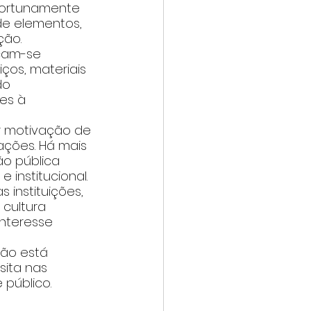
portunamente 
e elementos, 
ção.
cam-se 
ços, materiais 
do 
es à 
r motivação de 
ações. Há mais 
o pública 
 institucional.
instituições, 
cultura 
nteresse 
não está 
ita nas 
 público.