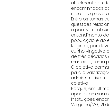
atualmente em f
encaminhadas ao
indícios e prova
Entre os temas q
questões relacion
e possíveis refle
entendimento des
população e ao er
Registro, por dev
cunho vingativo o
de três décadas 
municipal, tema p
O objetivo perman
para a valorizaçã
administrativa ma
coletivo.
Porque, em última
apenas em suas o
instituições encar
Varginha/MG, 21 d