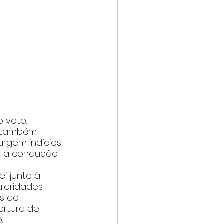
 voto. 
a também 
rgem indícios 
 e a condução 
i junto à 
laridades 
s de 
ertura de 
.