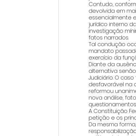
Contudo, conform
devolvida em mai
essencialmente e
jurídico interno 
investigação míni
fatos narrados.
Tal condução oco
mandato passado,
exercício da funç
Diante da ausênc
alternativa senão
Judiciário. O caso
desfavorável na c
reformou unanime
nova análise, fato
questionamentos
A Constituição Fed
petição e os princ
Da mesma forma, 
responsabilização