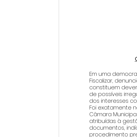
Em uma democraci
Fiscalizar, denun
constituem dever
de possíveis irr
dos interesses col
Foi exatamente ne
Câmara Municipal
atribuídas à ges
documentos, indíc
procedimento prel