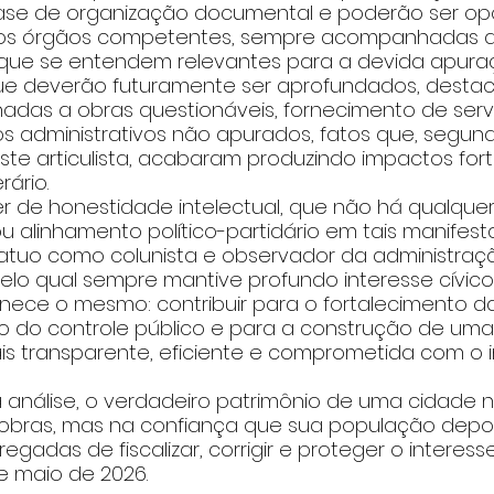
ase de organização documental e poderão ser o
s órgãos competentes, sempre acompanhadas d
s que se entendem relevantes para a devida apura
ue deverão futuramente ser aprofundados, desta
adas a obras questionáveis, fornecimento de servi
xos administrativos não apurados, fatos que, segun
te articulista, acabaram produzindo impactos fort
ário.
er de honestidade intelectual, que não há qualque
u alinhamento político-partidário em tais manifest
atuo como colunista e observador da administraçã
elo qual sempre mantive profundo interesse cívico e
ece o mesmo: contribuir para o fortalecimento das 
o do controle público e para a construção de uma 
is transparente, eficiente e comprometida com o i
 análise, o verdadeiro patrimônio de uma cidade 
bras, mas na confiança que sua população depos
regadas de fiscalizar, corrigir e proteger o interesse
e maio de 2026.