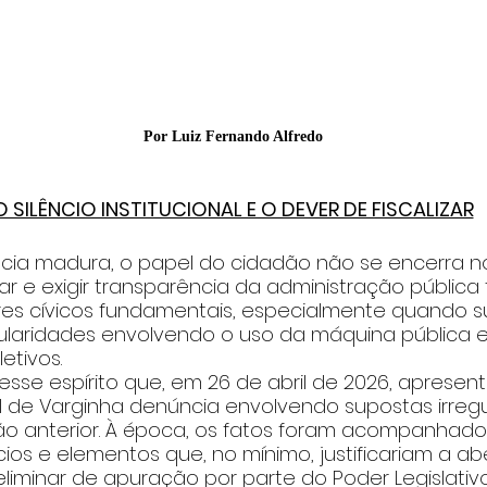
Por Luiz Fernando Alfredo
O SILÊNCIO INSTITUCIONAL E O DEVER DE FISCALIZAR
a madura, o papel do cidadão não se encerra no
ciar e exigir transparência da administração públic
es cívicos fundamentais, especialmente quando su
egularidades envolvendo o uso da máquina pública
etivos.
sse espírito que, em 26 de abril de 2026, apresente
 de Varginha denúncia envolvendo supostas irregu
tão anterior. À época, os fatos foram acompanhado
ios e elementos que, no mínimo, justificariam a ab
iminar de apuração por parte do Poder Legislativo