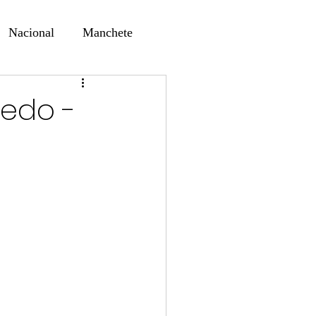
Nacional
Manchete
ernando Alf
Sindjori
redo -
ta Digital
ducaçao
Educação