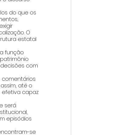
los do que os 
entos, 
xigir 
calização. O 
utura estatal 
ua função 
patrimônio 
e decisões com 
de comentários 
assim, até o 
 efetiva capaz 
e será 
itucional, 
m episódios 
encontram-se 