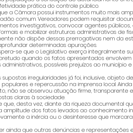
efetividade prática do controle público.
que a Câmara possui instrumentos muito mais amp
idadão comum. Vereadores podem requisitar docum
mentos investigativos, convocar agentes públicos, e
rmais e mobilizar estruturas administrativas de fis
ente não dispõe dessas prerrogativas nem da estr
aprofundar determinadas apurações.
spera-se que o Legislativo exerça integralmente s
sobretudo quando os fatos apresentados envolvem 
s administrativos, possíveis prejuízos ao município 
supostas irregularidades já foi, inclusive, objeto 
 populares e repercussão na imprensa local. Ainda 
, não se observou atuação firme, transparente e
stas claras à sociedade.
e que, desta vez, diante da riqueza documental qu
 amplitude dos fatos levados ao conhecimento inst
vamente a inércia ou o desinteresse que marcara
r ainda que outras denúncias e representações 