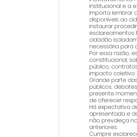
institucional e a 
Importa lembrar 
disponíveis ao c
instaurar procedi
esclarecimentos fo
cidadão isoladam
necessária para 
Por essa razão, e
constitucional, 
público, contrato
impacto coletivo.
Grande parte das 
públicos, debates
presente momento
de oferecer respo
Há expectativa d
apresentada e da
não prevaleça no
anteriores.
Cumpre esclarece