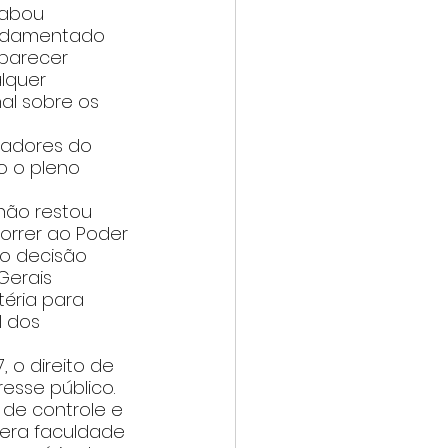
cabou 
undamentado 
parecer 
lquer 
al sobre os 
eadores do 
o o pleno 
não restou 
orrer ao Poder 
do decisão 
Gerais 
éria para 
l dos 
, o direito de 
esse público. 
de controle e 
mera faculdade 