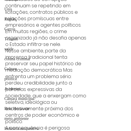
continuam se repetindo em 
Unis
licitações, contratos públicos e 
relações promíscuas entre 
Região
empresários e agentes políticos. 
Carros
Em muitas regiões, o crime 
organizado já não desafia apenas 
Trânsito
o Estado: infiltra-se nele.
saúde
Nesse ambiente, parte da 
imprensa tradicional tenta 
coluna criminal
preservar seu papel histórico de 
Cultura
mediação democrática. Mas 
enfrenta um problema sério: 
politica
perdeu credibilidade junto a 
parcelas expressivas da 
Acidentes
sociedade, que a enxergam como 
Câmara municipal
seletiva, ideológica ou 
excessivamente próxima dos 
Belo Horizonte
centros de poder econômico e 
meio ambiente
político.
A consequência é perigosa. 
Industria automotiva