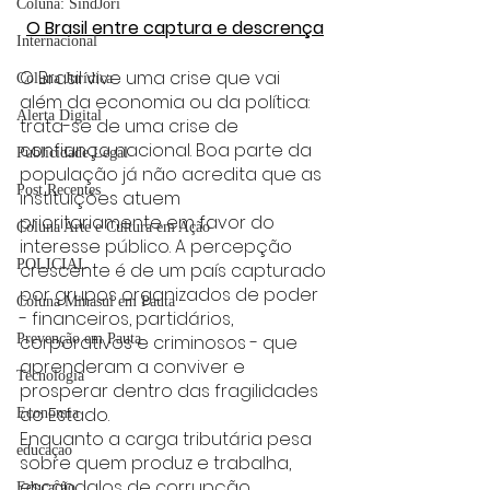
Coluna: SindJori
O Brasil entre captura e descrença
Internacional
O Brasil vive uma crise que vai 
Coluna Jurídica
além da economia ou da política: 
Alerta Digital
trata-se de uma crise de 
confiança nacional. Boa parte da 
Publicidade Legal
população já não acredita que as 
Post Recentes
instituições atuem 
prioritariamente em favor do 
Coluna Arte e Cultura em Ação
interesse público. A percepção 
POLICIAL
crescente é de um país capturado 
por grupos organizados de poder 
Coluna Minasul em Pauta
- financeiros, partidários, 
Prevenção em Pauta
corporativos e criminosos - que 
aprenderam a conviver e 
Tecnologia
prosperar dentro das fragilidades 
do Estado.
Economia
Enquanto a carga tributária pesa 
educaçao
sobre quem produz e trabalha, 
escândalos de corrupção 
Educação