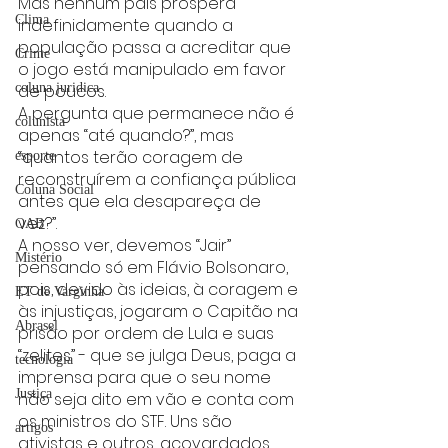
Mas nenhum país prospera 
Clima
indefinidamente quando a 
população passa a acreditar que 
Crime
o jogo está manipulado em favor 
coluna juridica
de poucos.
A pergunta que permanece não é 
colunista
apenas “até quando?”, mas 
“quantos terão coragem de 
esporte
reconstruírem a confiança pública 
Coluna Social
antes que ela desapareça de 
vez?”.
OAB
A nosso ver, devemos “Jair” 
Mistério
pensando só em Flávio Bolsonaro, 
pois, devido às ideias, à coragem e 
ET de Varginha
às injustiças, jogaram o Capitão na 
Abrasel
prisão por ordem de Lula e suas 
“zelites” - que se julga Deus, paga a 
tecnologia
imprensa para que o seu nome 
Justiça
não seja dito em vão e conta com 
os ministros do STF. Uns são 
artigos
ativistas e outros, acovardados, 