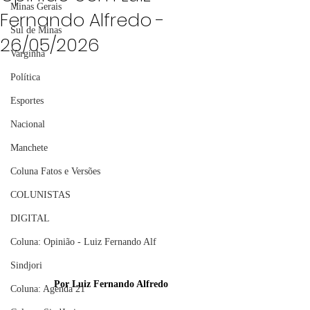
Minas Gerais
Fernando Alfredo -
Sul de Minas
26/05/2026
Varginha
Política
Esportes
Nacional
Manchete
Coluna Fatos e Versões
COLUNISTAS
DIGITAL
Coluna: Opinião - Luiz Fernando Alf
Sindjori
Por Luiz Fernando Alfredo
Coluna: Agenda 21