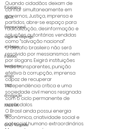
Quando cidadãos deixam de 
Estatística
confiar simultaneamente em 
governos, Justiça, imprensa e 
IBGE
partidos, abre-se espaço para 
Internacional
radicalização, desinformação e 
soluções autoritárias vendidas 
vagas de emprego
como “salvação nacional”.
acidentes
O desafio brasileiro não será 
resolvido por messianismos nem 
Futebol
por slogans. Exigirá instituições 
mais transparentes, punição 
bombeiros
efetiva à corrupção, imprensa 
artigo
capaz de recuperar 
independência crítica e uma 
TRT
sociedade civil menos resignada 
divulgação
com o ciclo permanente de 
escândalos.
FADIVA
O Brasil ainda possui energia 
agro
econômica, criatividade social e 
potencial humano extraordinários. 
OAB Varginha