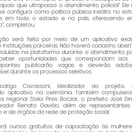
oio que ultrapassa o atendimento policial”. Ele r
e configura como política pública inédita no est
ada em todo o estado e no país, oferecendo em
o”, completou.
ção será feita por meio de um aplicativo exclus
nstituições parceiras. Não haverá cadastro aberto
cluídas na plataforma durante o atendimento polic
ceber oportunidades que correspondam aos se
cipantes publicarão vagas e deverão adotar
vel durante os processos seletivos.
rigo Cavassoni, idealizador do projeto, 
do aplicativo na cerimônia. Também compuser
 regional Stela Pires Boczar, o prefeito José Di
eador Renato Gavião, além de representantes
 e de órgãos da rede de proteção social.
rá cursos gratuitos de capacitação às mulheres