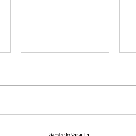
Coral PUC Minas Poços de
UNI
Caldas abre inscrições
nov
para novos participantes
gra
Gazeta de Varginha