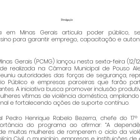
Divulgação
ira em Minas Gerais articula poder público, se
nsino para garantir emprego, capacitação e autono
 Minas Gerais (PCMG) lançou nesta sexta-feira (12/12)
de realizada na Câmara Municipal de Pouso Aleg
reuniu autoridades das forças de segurança, rep
stério Público e empresas parceiras que farão pa
antes. A iniciativa busca promover inclusão produt
ulheres vítimas de violência doméstica, ampliando
onal e fortalecendo ações de suporte contínuo.
l Pedro Henrique Rabelo Bezerra, chefe do 17º 
rtância do programa ao afirmar: “A dependênc
de muitas mulheres de romperem o ciclo da violên
lícia Civil, o município, empresas e instituições d