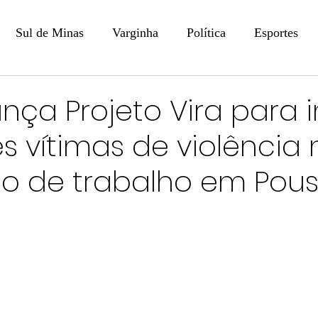
Sul de Minas
Varginha
Política
Esportes
COLUNISTAS
DIGITAL
Coluna: Opinião - Luiz F
ça Projeto Vira para i
s vítimas de violência 
na: SindJori
Internacional
Coluna Jurídica
Aler
o de trabalho em Pou
Recentes
Coluna Arte e Cultura em Ação
POLICIAL
Prevenção em Pauta
Tecnologia
Economia
e