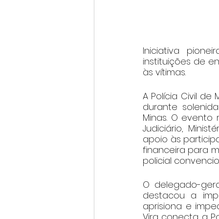
Iniciativa pione
instituições de e
às vítimas.
A Polícia Civil de
durante solenida
Minas. O evento 
Judiciário, Mini
apoio às particip
financeira para m
policial convenci
O delegado-gera
destacou a impo
aprisiona e impe
Vira conecta a Po