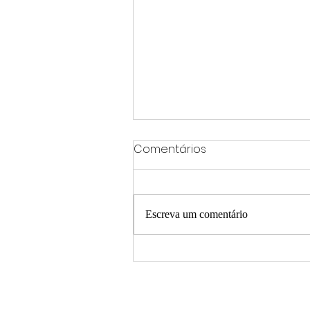
Comentários
Escreva um comentário
Operação Chave Mestra
mira quadrilha
especializada em furtos e