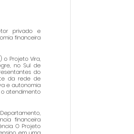
tor privado e 
mia financeira 
 o Projeto Vira, 
re, no Sul de 
resentantes do 
rte da rede de 
iva e autonomia 
 o atendimento 
Departamento, 
ia financeira 
cia. O Projeto 
e ensino em uma 