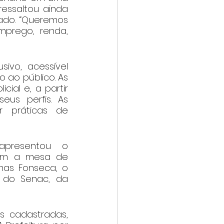
essaltou ainda 
ado. “Queremos 
prego, renda, 
ivo, acessível 
 ao público. As 
ial e, a partir 
us perfis. As 
 práticas de 
apresentou o 
am a mesa de 
mas Fonseca, o 
 do Senac, da 
 cadastradas, 