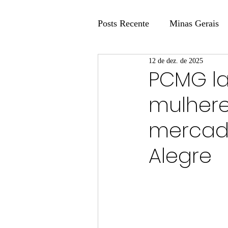
Posts Recente
Minas Gerais
12 de dez. de 2025
Coluna Fatos e Versões
PCMG lan
mulhere
Coluna: Agenda 21
Colu
mercad
Publicidade Legal
Post 
Alegre
Coluna Minasul em Pauta
Unis
Região
Carros