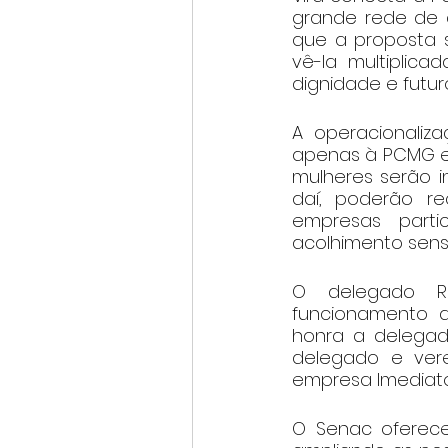
grande rede de ap
que a proposta s
vê-la multiplic
dignidade e futur
A operacionaliza
apenas à PCMG e i
mulheres serão in
daí, poderão re
empresas parti
acolhimento sensí
O delegado Rod
funcionamento 
honra a delegada
delegado e ver
empresa Imediato
O Senac oferece