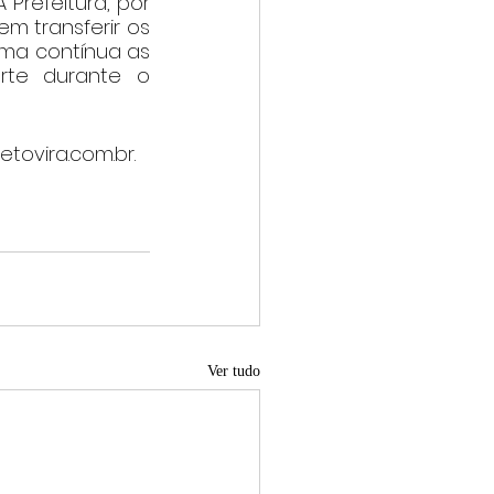
Prefeitura, por 
 transferir os 
ma contínua as 
rte durante o 
etovira.com.br.
Ver tudo