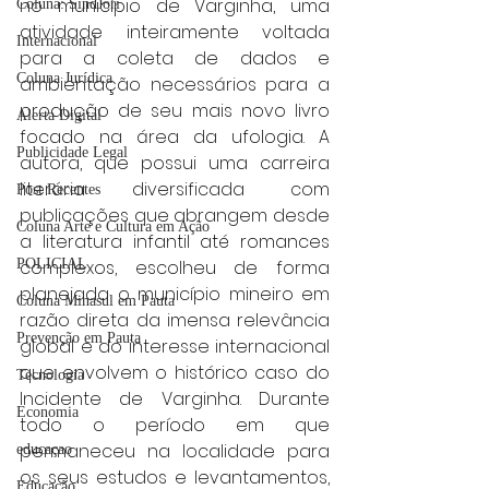
no município de Varginha, uma 
Coluna: SindJori
atividade inteiramente voltada 
Internacional
para a coleta de dados e 
Coluna Jurídica
ambientação necessários para a 
produção de seu mais novo livro 
Alerta Digital
focado na área da ufologia. A 
Publicidade Legal
autora, que possui uma carreira 
literária diversificada com 
Post Recentes
publicações que abrangem desde 
Coluna Arte e Cultura em Ação
a literatura infantil até romances 
complexos, escolheu de forma 
POLICIAL
planejada o município mineiro em 
Coluna Minasul em Pauta
razão direta da imensa relevância 
Prevenção em Pauta
global e do interesse internacional 
que envolvem o histórico caso do 
Tecnologia
Incidente de Varginha. Durante 
Economia
todo o período em que 
permaneceu na localidade para 
educaçao
os seus estudos e levantamentos, 
Educação