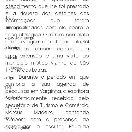
atendimento que lhe foi prestado 
Estatística
e a riqueza dos detalhes das 
IBGE
informações que foram 
compartilhadas com ela sobre o 
Internacional
caso ufológico. O roteiro completo 
vagas de emprego
de sua viagem de estudos pelo Sul 
de Minas também contou com 
acidentes
uma extensão e uma visita ao 
Futebol
município místico vizinho de São 
bombeiros
Thomé das Letras.
	Durante o período em que 
artigo
cumpria a sua agenda de 
TRT
pesquisas em Varginha, a escritora 
foi formalmente recebida pelo 
divulgação
secretário de Turismo e Comércio, 
FADIVA
Marcus Madeira, contando 
agro
também com a presença do 
cafeicultor e escritor Eduardo 
OAB Varginha