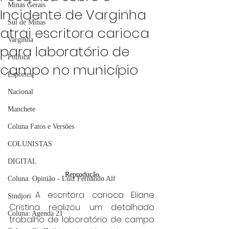
Minas Gerais
Incidente de Varginha
Sul de Minas
atrai escritora carioca
Varginha
para laboratório de
Política
campo no município
Esportes
Nacional
Manchete
Coluna Fatos e Versões
COLUNISTAS
DIGITAL
Reprodução
Coluna: Opinião - Luiz Fernando Alf
	A escritora carioca Eliane 
Sindjori
Cristina realizou um detalhado 
Coluna: Agenda 21
trabalho de laboratório de campo 