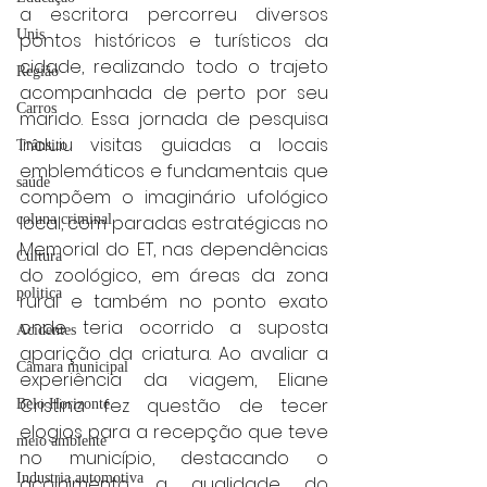
a escritora percorreu diversos 
Unis
pontos históricos e turísticos da 
cidade, realizando todo o trajeto 
Região
acompanhada de perto por seu 
Carros
marido. Essa jornada de pesquisa 
incluiu visitas guiadas a locais 
Trânsito
emblemáticos e fundamentais que 
saúde
compõem o imaginário ufológico 
local, com paradas estratégicas no 
coluna criminal
Memorial do ET, nas dependências 
Cultura
do zoológico, em áreas da zona 
politica
rural e também no ponto exato 
onde teria ocorrido a suposta 
Acidentes
aparição da criatura. Ao avaliar a 
Câmara municipal
experiência da viagem, Eliane 
Cristina fez questão de tecer 
Belo Horizonte
elogios para a recepção que teve 
meio ambiente
no município, destacando o 
Industria automotiva
acolhimento, a qualidade do 