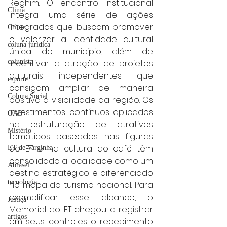
Reghim. O encontro institucional 
Clima
integra uma série de ações 
integradas que buscam promover 
Crime
e valorizar a identidade cultural 
coluna juridica
única do município, além de 
incentivar a atração de projetos 
colunista
culturais independentes que 
esporte
consigam ampliar de maneira 
Coluna Social
positiva a visibilidade da região. Os 
investimentos contínuos aplicados 
OAB
na estruturação de atrativos 
Mistério
temáticos baseados nas figuras 
do ET e na cultura do café têm 
ET de Varginha
consolidado a localidade como um 
Abrasel
destino estratégico e diferenciado 
tecnologia
no mapa do turismo nacional. Para 
exemplificar esse alcance, o 
Justiça
Memorial do ET chegou a registrar 
artigos
em seus controles o recebimento 