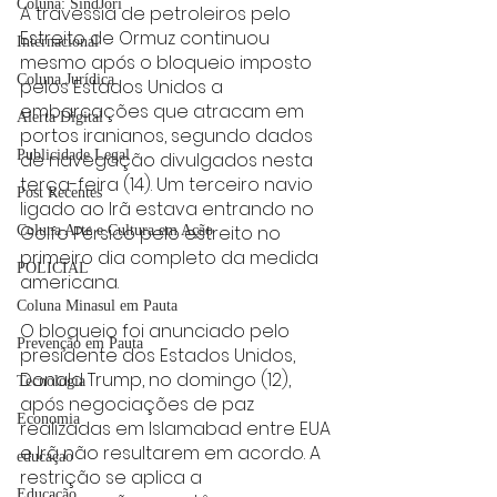
Coluna: SindJori
A travessia de petroleiros pelo 
Estreito de Ormuz continuou 
Internacional
mesmo após o bloqueio imposto 
Coluna Jurídica
pelos Estados Unidos a 
embarcações que atracam em 
Alerta Digital
portos iranianos, segundo dados 
Publicidade Legal
de navegação divulgados nesta 
terça-feira (14). Um terceiro navio 
Post Recentes
ligado ao Irã estava entrando no 
Golfo Pérsico pelo estreito no 
Coluna Arte e Cultura em Ação
primeiro dia completo da medida 
POLICIAL
americana.
Coluna Minasul em Pauta
O bloqueio foi anunciado pelo 
Prevenção em Pauta
presidente dos Estados Unidos, 
Donald Trump, no domingo (12), 
Tecnologia
após negociações de paz 
Economia
realizadas em Islamabad entre EUA 
e Irã não resultarem em acordo. A 
educaçao
restrição se aplica a 
Educação