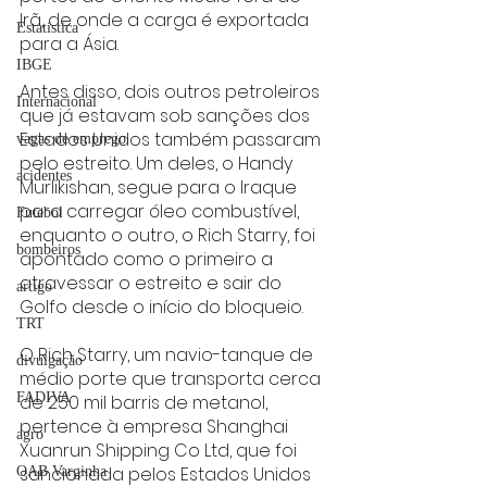
Irã, de onde a carga é exportada 
Estatística
para a Ásia.
IBGE
Antes disso, dois outros petroleiros 
Internacional
que já estavam sob sanções dos 
Estados Unidos também passaram 
vagas de emprego
pelo estreito. Um deles, o Handy 
acidentes
Murlikishan, segue para o Iraque 
para carregar óleo combustível, 
Futebol
enquanto o outro, o Rich Starry, foi 
bombeiros
apontado como o primeiro a 
atravessar o estreito e sair do 
artigo
Golfo desde o início do bloqueio.
TRT
O Rich Starry, um navio-tanque de 
divulgação
médio porte que transporta cerca 
FADIVA
de 250 mil barris de metanol, 
pertence à empresa Shanghai 
agro
Xuanrun Shipping Co Ltd, que foi 
sancionada pelos Estados Unidos 
OAB Varginha