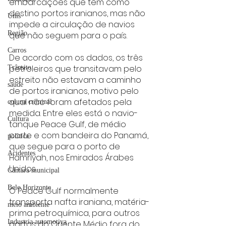
embarcações que têm como 
destino portos iranianos, mas não 
Unis
impede a circulação de navios 
Região
que não seguem para o país.
Carros
De acordo com os dados, os três 
petroleiros que transitavam pelo 
Trânsito
estreito não estavam a caminho 
saúde
de portos iranianos, motivo pelo 
qual não foram afetados pela 
coluna criminal
medida. Entre eles está o navio-
Cultura
tanque Peace Gulf, de médio 
porte e com bandeira do Panamá, 
politica
que segue para o porto de 
Acidentes
Hamriyah, nos Emirados Árabes 
Unidos.
Câmara municipal
Belo Horizonte
O Peace Gulf normalmente 
transporta nafta iraniana, matéria-
meio ambiente
prima petroquímica, para outros 
Industria automotiva
portos do Oriente Médio fora do 