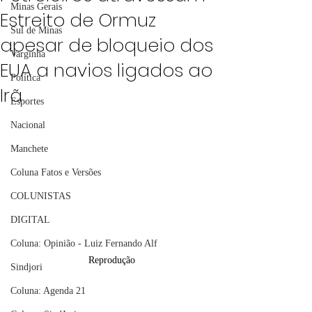
Minas Gerais
Estreito de Ormuz
Sul de Minas
apesar de bloqueio dos
Varginha
EUA a navios ligados ao
Política
Irã
Esportes
Nacional
Manchete
Coluna Fatos e Versões
COLUNISTAS
DIGITAL
Coluna: Opinião - Luiz Fernando Alf
Reprodução
Sindjori
Coluna: Agenda 21