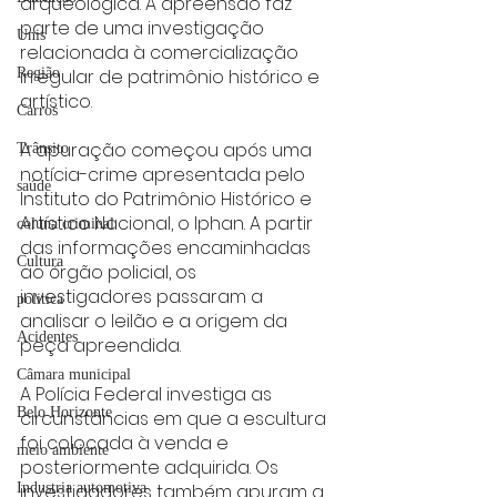
arqueológica. A apreensão faz 
parte de uma investigação 
Unis
relacionada à comercialização 
irregular de patrimônio histórico e 
Região
artístico.
Carros
A apuração começou após uma 
Trânsito
notícia-crime apresentada pelo 
saúde
Instituto do Patrimônio Histórico e 
Artístico Nacional, o Iphan. A partir 
coluna criminal
das informações encaminhadas 
Cultura
ao órgão policial, os 
investigadores passaram a 
politica
analisar o leilão e a origem da 
Acidentes
peça apreendida.
Câmara municipal
A Polícia Federal investiga as 
Belo Horizonte
circunstâncias em que a escultura 
foi colocada à venda e 
meio ambiente
posteriormente adquirida. Os 
investigadores também apuram a 
Industria automotiva