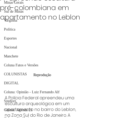
Minas Gerais
pré-colombiana em
Sul de Minas
apartamento no Leblon
Varginha
Política
Esportes
Nacional
Manchete
Coluna Fatos e Versões
COLUNISTAS
Reprodução
DIGITAL
Coluna: Opinião - Luiz Fernando Alf
A Polícia Federal apreendeu uma 
Sindjori
escultura arqueológica em um 
apartamento no bairro do Leblon, 
Coluna: Agenda 21
na Zona Sul do Rio de Janeiro. A 