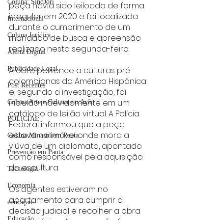
Coluna: SindJori
peça havia sido leiloada de forma 
irregular em 2020 e foi localizada 
Internacional
durante o cumprimento de um 
Coluna Jurídica
mandado de busca e apreensão 
realizado nesta segunda-feira.
Alerta Digital
A obra pertence a culturas pré-
Publicidade Legal
colombianas da América Hispânica 
Post Recentes
e, segundo a investigação, foi 
incluída indevidamente em um 
Coluna Arte e Cultura em Ação
catálogo de leilão virtual. A Polícia 
POLICIAL
Federal informou que a peça 
estava no imóvel onde mora a 
Coluna Minasul em Pauta
viúva de um diplomata, apontado 
Prevenção em Pauta
como responsável pela aquisição 
da escultura.
Tecnologia
Economia
Os agentes estiveram no 
apartamento para cumprir a 
educaçao
decisão judicial e recolher a obra 
Educação