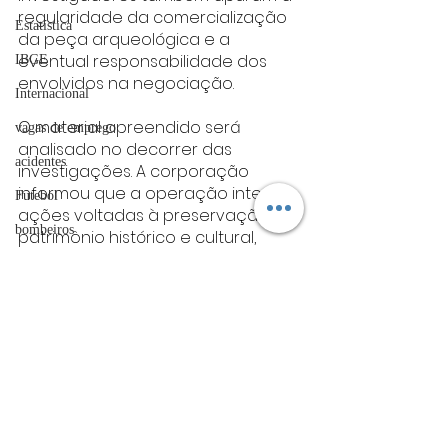
regularidade da comercialização 
Estatística
da peça arqueológica e a 
eventual responsabilidade dos 
IBGE
envolvidos na negociação.
Internacional
O material apreendido será 
vagas de emprego
analisado no decorrer das 
acidentes
investigações. A corporação 
informou que a operação integra 
Futebol
ações voltadas à preservação do 
bombeiros
patrimônio histórico e cultural, 
além do combate à circulação 
artigo
irregular de peças arqueológicas 
TRT
no país.
nacional
divulgação
Nacional
FADIVA
agro
OAB Varginha