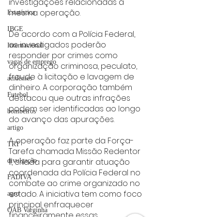
investigações relacionadas à 
mesma operação.
Estatística
IBGE
De acordo com a Polícia Federal, 
os investigados poderão 
Internacional
responder por crimes como 
vagas de emprego
organização criminosa, peculato, 
fraude à licitação e lavagem de 
acidentes
dinheiro. A corporação também 
Futebol
destacou que outras infrações 
podem ser identificadas ao longo 
bombeiros
do avanço das apurações.
artigo
A operação faz parte da Força-
TRT
Tarefa chamada Missão Redentor 
II, criada para garantir atuação 
divulgação
coordenada da Polícia Federal no 
FADIVA
combate ao crime organizado no 
estado. A iniciativa tem como foco 
agro
principal enfraquecer 
OAB Varginha
financeiramente essas 