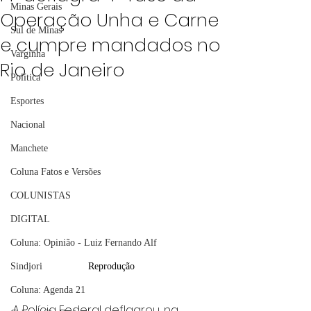
Minas Gerais
Operação Unha e Carne
Sul de Minas
e cumpre mandados no
Varginha
Rio de Janeiro
Política
Esportes
Nacional
Manchete
Coluna Fatos e Versões
COLUNISTAS
DIGITAL
Coluna: Opinião - Luiz Fernando Alf
Sindjori
Reprodução
Coluna: Agenda 21
A Polícia Federal deflagrou, na 