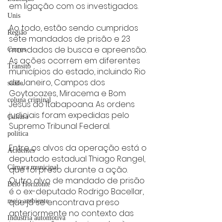
em ligação com os investigados.
Unis
Ao todo, estão sendo cumpridos 
Região
sete mandados de prisão e 23 
mandados de busca e apreensão. 
Carros
As ações ocorrem em diferentes 
Trânsito
municípios do estado, incluindo Rio 
de Janeiro, Campos dos 
saúde
Goytacazes, Miracema e Bom 
coluna criminal
Jesus do Itabapoana. As ordens 
judiciais foram expedidas pelo 
Cultura
Supremo Tribunal Federal.
politica
Entre os alvos da operação está o 
Acidentes
deputado estadual Thiago Rangel, 
Câmara municipal
que foi preso durante a ação. 
Outro alvo de mandado de prisão 
Belo Horizonte
é o ex-deputado Rodrigo Bacellar, 
que já se encontrava preso 
meio ambiente
anteriormente no contexto das 
Industria automotiva