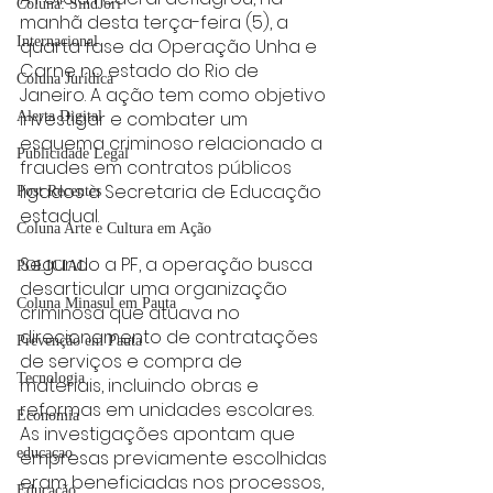
Coluna: SindJori
manhã desta terça-feira (5), a 
Internacional
quarta fase da Operação Unha e 
Carne no estado do Rio de 
Coluna Jurídica
Janeiro. A ação tem como objetivo 
investigar e combater um 
Alerta Digital
esquema criminoso relacionado a 
Publicidade Legal
fraudes em contratos públicos 
ligados à Secretaria de Educação 
Post Recentes
estadual.
Coluna Arte e Cultura em Ação
Segundo a PF, a operação busca 
POLICIAL
desarticular uma organização 
Coluna Minasul em Pauta
criminosa que atuava no 
direcionamento de contratações 
Prevenção em Pauta
de serviços e compra de 
Tecnologia
materiais, incluindo obras e 
reformas em unidades escolares. 
Economia
As investigações apontam que 
educaçao
empresas previamente escolhidas 
eram beneficiadas nos processos, 
Educação