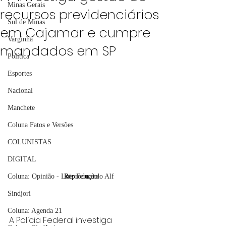
Minas Gerais
recursos previdenciários
Sul de Minas
em Cajamar e cumpre
Varginha
mandados em SP
Política
Esportes
Nacional
Manchete
Coluna Fatos e Versões
COLUNISTAS
DIGITAL
Coluna: Opinião - Luiz Fernando Alf
Reprodução
Sindjori
Coluna: Agenda 21
A Polícia Federal investiga 