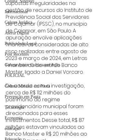
Coluna: SindJori
supostas irregularidades na 
gestão de recursos do Instituto de 
Internacional
Previdência Social dos Servidores 
Coluna Jurídica
de Cajamar (IPSSC), no município 
de Cajamar, em São Paulo. A 
Alerta Digital
apuração envolve aplicações 
financeiras consideradas de alto 
Publicidade Legal
risco realizadas entre agosto de 
Post Recentes
2023 e março de 2024, em Letras 
Financeiras do extinto Banco 
Coluna Arte e Cultura em Ação
Master, ligado a Daniel Vorcaro.
POLICIAL
De acordo com a investigação, 
Coluna Minasul em Pauta
cerca de R$ 112 milhões do 
Prevenção em Pauta
patrimônio do regime 
previdenciário municipal foram 
Tecnologia
direcionados para esses 
Economia
investimentos. Desse total, R$ 87 
milhões estavam vinculados ao 
educaçao
Banco Master e R$ 20 milhões ao 
Educação