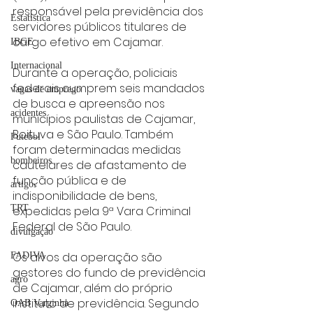
responsável pela previdência dos 
Estatística
servidores públicos titulares de 
cargo efetivo em Cajamar.
IBGE
Internacional
Durante a operação, policiais 
federais cumprem seis mandados 
vagas de emprego
de busca e apreensão nos 
acidentes
municípios paulistas de Cajamar, 
Boituva e São Paulo. Também 
Futebol
foram determinadas medidas 
bombeiros
cautelares de afastamento de 
função pública e de 
artigo
indisponibilidade de bens, 
TRT
expedidas pela 9ª Vara Criminal 
Federal de São Paulo.
divulgação
Os alvos da operação são 
FADIVA
gestores do fundo de previdência 
agro
de Cajamar, além do próprio 
instituto de previdência. Segundo 
OAB Varginha