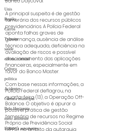
Banco Daycoval.
Unis
A principal suspeita é de gestão 
temerária dos recursos públicos 
Região
previdenciários. A Polícia Federal 
Carros
aponta falhas graves de 
governança, ausência de análise 
Trânsito
técnica adequada, deficiência na 
saúde
avaliação de riscos e possível 
direcionamento das aplicações 
coluna criminal
financeiras, especialmente em 
Cultura
favor do Banco Master.
politica
Com base nessas informações, a 
Acidentes
Polícia Federal deflagrou, na 
quarta-feira (13), a Operação Off-
Câmara municipal
Balance. O objetivo é apurar a 
Belo Horizonte
possível prática de gestão 
temerária de recursos no Regime 
meio ambiente
Próprio de Previdência Social 
(RPPS), no âmbito da autarquia 
Industria automotiva