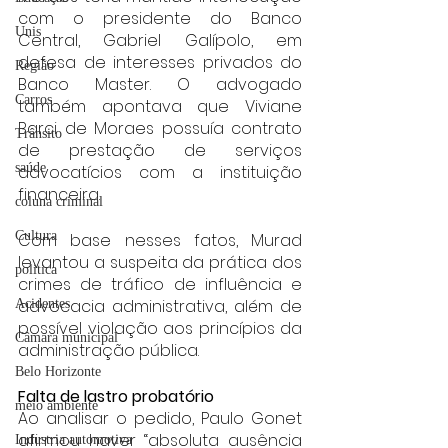
com o presidente do Banco 
Unis
Central, Gabriel Galípolo, em 
defesa de interesses privados do 
Região
Banco Master. O advogado 
Carros
também apontava que Viviane 
Barci de Moraes possuía contrato 
Trânsito
de prestação de serviços 
saúde
advocatícios com a instituição 
financeira.
coluna criminal
Cultura
Com base nesses fatos, Murad 
levantou a suspeita da prática dos 
politica
crimes de tráfico de influência e 
advocacia administrativa, além de 
Acidentes
possível violação aos princípios da 
Câmara municipal
administração pública.
Belo Horizonte
Falta de lastro probatório
meio ambiente
Ao analisar o pedido, Paulo Gonet 
afirmou haver “absoluta ausência 
Industria automotiva