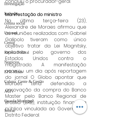
concluiu o procurador-geral.
Investigação
Manifestação do ministro
Inclusão
Na última terça-feira (23), 
coluna social
Alexandre de Moraes afirmou que 
as reuniões realizadas com Gabriel 
Unimed
Galípolo tiveram como único 
Cemig
objetivo tratar da Lei Magnitsky, 
aplicada pelo governo dos 
Receita Federal
Estados Unidos contra o 
Negócios
magistrado. A manifestação 
ocorreu um dia após reportagem 
EPR Minas
do jornal O Globo apontar que 
Coluna: Gente & Gestão
Moraes teria defendido a 
aprovação da compra do Banco 
ACIV
Master pelo Banco Regional de 
Guarda Municipal
Brasília (BRB), instituição financeira 
pública vinculada ao Governo do 
Sebrae
Distrito Federal.
UFLA