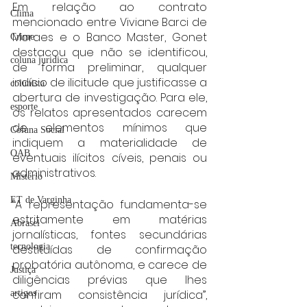
Em relação ao contrato 
Clima
mencionado entre Viviane Barci de 
Moraes e o Banco Master, Gonet 
Crime
destacou que não se identificou, 
coluna juridica
de forma preliminar, qualquer 
indício de ilicitude que justificasse a 
colunista
abertura de investigação. Para ele, 
esporte
os relatos apresentados carecem 
de elementos mínimos que 
Coluna Social
indiquem a materialidade de 
OAB
eventuais ilícitos cíveis, penais ou 
administrativos.
Mistério
ET de Varginha
“A representação fundamenta-se 
estritamente em matérias 
Abrasel
jornalísticas, fontes secundárias 
tecnologia
destituídas de confirmação 
probatória autônoma, e carece de 
Justiça
diligências prévias que lhes 
confiram consistência jurídica”, 
artigos