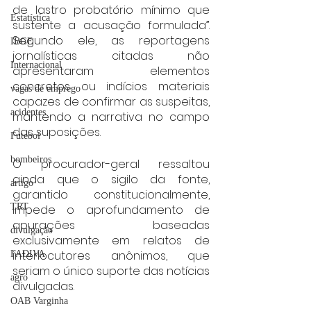
de lastro probatório mínimo que 
Estatística
sustente a acusação formulada”. 
Segundo ele, as reportagens 
IBGE
jornalísticas citadas não 
Internacional
apresentaram elementos 
concretos ou indícios materiais 
vagas de emprego
capazes de confirmar as suspeitas, 
acidentes
mantendo a narrativa no campo 
das suposições.
Futebol
bombeiros
O procurador-geral ressaltou 
ainda que o sigilo da fonte, 
artigo
garantido constitucionalmente, 
TRT
impede o aprofundamento de 
apurações baseadas 
divulgação
exclusivamente em relatos de 
interlocutores anônimos, que 
FADIVA
seriam o único suporte das notícias 
agro
divulgadas.
OAB Varginha