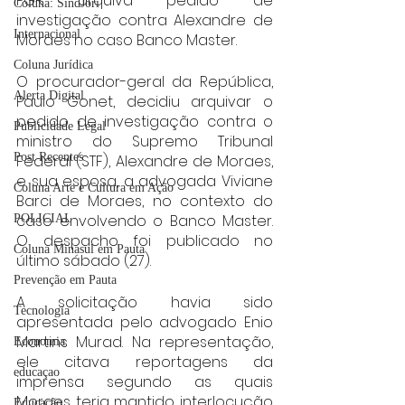
PGR arquiva pedido de 
Coluna: SindJori
investigação contra Alexandre de 
Internacional
Moraes no caso Banco Master.
Coluna Jurídica
O procurador-geral da República, 
Alerta Digital
Paulo Gonet, decidiu arquivar o 
pedido de investigação contra o 
Publicidade Legal
ministro do Supremo Tribunal 
Post Recentes
Federal (STF), Alexandre de Moraes, 
e sua esposa, a advogada Viviane 
Coluna Arte e Cultura em Ação
Barci de Moraes, no contexto do 
caso envolvendo o Banco Master. 
POLICIAL
O despacho foi publicado no 
Coluna Minasul em Pauta
último sábado (27).
Prevenção em Pauta
A solicitação havia sido 
Tecnologia
apresentada pelo advogado Enio 
Martins Murad. Na representação, 
Economia
ele citava reportagens da 
educaçao
imprensa segundo as quais 
Moraes teria mantido interlocução 
Educação