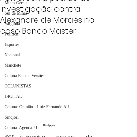
Minas Gerais
investigação contra
Sul de Minas
Alexandre de Moraes no
Varginha
caso Banco Master
Política
Esportes
Nacional
Manchete
Coluna Fatos e Versões
COLUNISTAS
DIGITAL
Coluna: Opinião - Luiz Fernando Alf
Sindjori
Divulgação
Coluna: Agenda 21