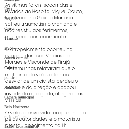
As vítimas foram socorridas e 
Unis
levadas ao Hospital Miguel Couto, 
localizado na Gávea. Mariana 
Região
sofreu traumatismo craniano e 
Carros
não resistiu aos ferimentos, 
morrendo posteriormente.
Trânsito
O atropelamento ocorreu na 
saúde
esquina das ruas Vinicius de 
coluna criminal
Moraes e Visconde de Pirajá. 
Testemunhas relataram que o 
Cultura
motorista do veículo tentou 
politica
desviar de um ciclista, perdeu o 
controle da direção e acabou 
Acidentes
invadindo a calçada, atingindo as 
Câmara municipal
vítimas.
Belo Horizonte
O veículo envolvido foi apreendido 
meio ambiente
pelas autoridades, e o motorista 
prestou depoimento na 14ª 
Industria automotiva