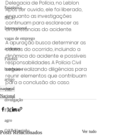
Delegacia de Polícia, no Leblon. 
Estatística
Após ser ouvido, ele foi liberado, 
enquanto as investigações 
IBGE
continuam para esclarecer as 
circunstâncias do acidente.
Internacional
vagas de emprego
A apuração busca determinar as 
causas do ocorrido, incluindo a 
acidentes
dinâmica do acidente e possíveis 
Futebol
responsabilidades. A Polícia Civil 
segue realizando diligências para 
bombeiros
reunir elementos que contribuam 
artigo
para a conclusão do caso.
nacional
TRT
Nacional
divulgação
FADIVA
agro
OAB Varginha
Posts Relacionados
Ver tudo