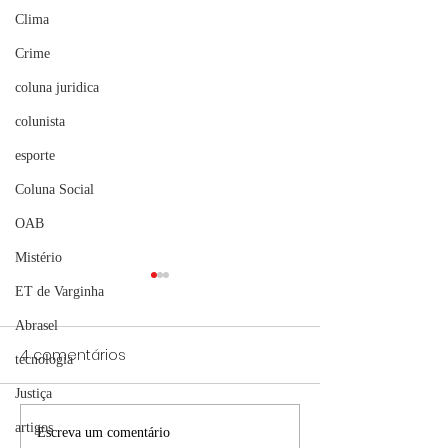
Clima
Crime
coluna juridica
colunista
esporte
Coluna Social
OAB
Mistério
ET de Varginha
Abrasel
4 comentários
tecnologia
Justiça
artigos
Anvisa determina
Anvisa apreen
Escreva um comentário