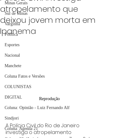
Minas Gerais
atropelamento que
Sul de Minas
deixou jovem morta em
Varginha
Ipanema
Política
Esportes
Nacional
Manchete
Coluna Fatos e Versões
COLUNISTAS
DIGITAL
Reprodução
Coluna: Opinião - Luiz Fernando Alf
Sindjori
A Polícia Civil do Rio de Janeiro 
Coluna: Agenda 21
investiga o atropelamento 