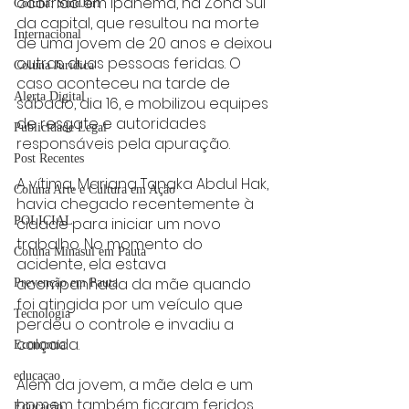
ocorrido em Ipanema, na Zona Sul 
Coluna: SindJori
da capital, que resultou na morte 
Internacional
de uma jovem de 20 anos e deixou 
outras duas pessoas feridas. O 
Coluna Jurídica
caso aconteceu na tarde de 
Alerta Digital
sábado, dia 16, e mobilizou equipes 
de resgate e autoridades 
Publicidade Legal
responsáveis pela apuração.
Post Recentes
A vítima, Mariana Tanaka Abdul Hak, 
Coluna Arte e Cultura em Ação
havia chegado recentemente à 
cidade para iniciar um novo 
POLICIAL
trabalho. No momento do 
Coluna Minasul em Pauta
acidente, ela estava 
acompanhada da mãe quando 
Prevenção em Pauta
foi atingida por um veículo que 
Tecnologia
perdeu o controle e invadiu a 
calçada.
Economia
educaçao
Além da jovem, a mãe dela e um 
homem também ficaram feridos. 
Educação