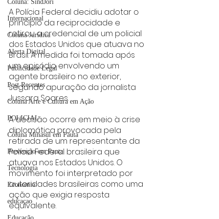
Coluna: SindJori
A Polícia Federal decidiu adotar o 
Internacional
princípio da reciprocidade e 
retirou a credencial de um policial 
Coluna Jurídica
dos Estados Unidos que atuava no 
Alerta Digital
Brasil. A medida foi tomada após 
um episódio envolvendo um 
Publicidade Legal
agente brasileiro no exterior, 
Post Recentes
segundo apuração da jornalista 
Jussara Soares.
Coluna Arte e Cultura em Ação
A decisão ocorre em meio à crise 
POLICIAL
diplomática provocada pela 
Coluna Minasul em Pauta
retirada de um representante da 
Polícia Federal brasileira que 
Prevenção em Pauta
atuava nos Estados Unidos. O 
Tecnologia
movimento foi interpretado por 
autoridades brasileiras como uma 
Economia
ação que exigia resposta 
educaçao
equivalente.
Educação