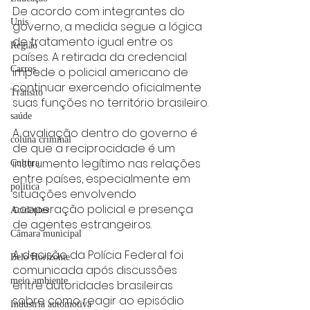
De acordo com integrantes do 
Unis
governo, a medida segue a lógica 
de tratamento igual entre os 
Região
países. A retirada da credencial 
Carros
impede o policial americano de 
continuar exercendo oficialmente 
Trânsito
suas funções no território brasileiro.
saúde
A avaliação dentro do governo é 
coluna criminal
de que a reciprocidade é um 
instrumento legítimo nas relações 
Cultura
entre países, especialmente em 
politica
situações envolvendo 
cooperação policial e presença 
Acidentes
de agentes estrangeiros.
Câmara municipal
A decisão da Polícia Federal foi 
Belo Horizonte
comunicada após discussões 
meio ambiente
entre autoridades brasileiras 
sobre como reagir ao episódio 
Industria automotiva