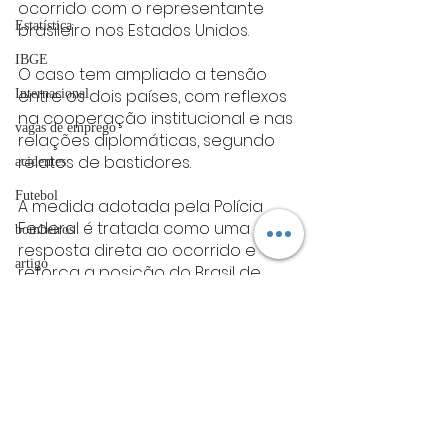
ocorrido com o representante 
Estatística
brasileiro nos Estados Unidos.
IBGE
O caso tem ampliado a tensão 
entre os dois países, com reflexos 
Internacional
na cooperação institucional e nas 
vagas de emprego
relações diplomáticas, segundo 
relatos de bastidores.
acidentes
Futebol
A medida adotada pela Polícia 
Federal é tratada como uma 
bombeiros
resposta direta ao ocorrido e 
artigo
reforça a posição do Brasil de 
exigir tratamento equivalente 
TRT
para seus representantes no 
divulgação
exterior.
política
Politica
FADIVA
Política
agro
OAB Varginha