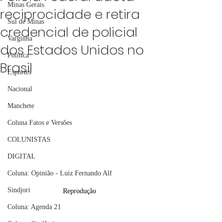
Minas Gerais
reciprocidade e retira
Sul de Minas
credencial de policial
Varginha
dos Estados Unidos no
Política
Brasil
Esportes
Nacional
Manchete
Coluna Fatos e Versões
COLUNISTAS
DIGITAL
Coluna: Opinião - Luiz Fernando Alf
Sindjori
Reprodução
Coluna: Agenda 21