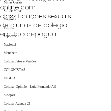
Minas Gerais
online com
Sul de Minas
classificações sexuais
Varginha
de alunas de colégio
Política
em Jacarepaguá
Esportes
Nacional
Manchete
Coluna Fatos e Versões
COLUNISTAS
DIGITAL
Coluna: Opinião - Luiz Fernando Alf
Sindjori
Coluna: Agenda 21