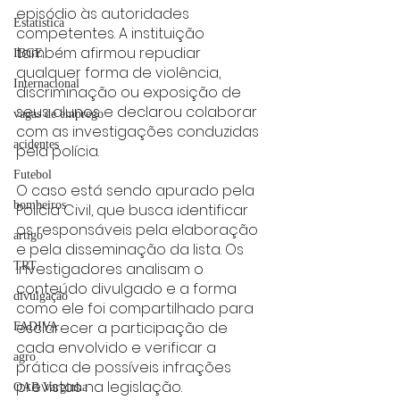
episódio às autoridades 
Estatística
competentes. A instituição 
também afirmou repudiar 
IBGE
qualquer forma de violência, 
Internacional
discriminação ou exposição de 
seus alunos e declarou colaborar 
vagas de emprego
com as investigações conduzidas 
acidentes
pela polícia.
Futebol
O caso está sendo apurado pela 
bombeiros
Polícia Civil, que busca identificar 
os responsáveis pela elaboração 
artigo
e pela disseminação da lista. Os 
TRT
investigadores analisam o 
conteúdo divulgado e a forma 
divulgação
como ele foi compartilhado para 
esclarecer a participação de 
FADIVA
cada envolvido e verificar a 
agro
prática de possíveis infrações 
previstas na legislação.
OAB Varginha