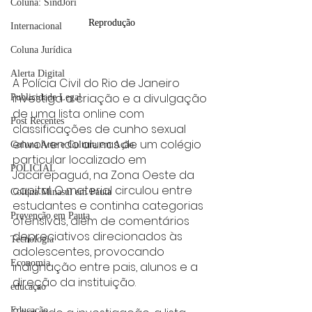
Coluna: SindJori
Reprodução
Internacional
Coluna Jurídica
Alerta Digital
A Polícia Civil do Rio de Janeiro 
investiga a criação e a divulgação 
Publicidade Legal
de uma lista online com 
Post Recentes
classificações de cunho sexual 
envolvendo alunas de um colégio 
Coluna Arte e Cultura em Ação
particular localizado em 
POLICIAL
Jacarepaguá, na Zona Oeste da 
capital. O material circulou entre 
Coluna Minasul em Pauta
estudantes e continha categorias 
Prevenção em Pauta
ofensivas, além de comentários 
depreciativos direcionados às 
Tecnologia
adolescentes, provocando 
Economia
indignação entre pais, alunos e a 
direção da instituição.
educaçao
Educação