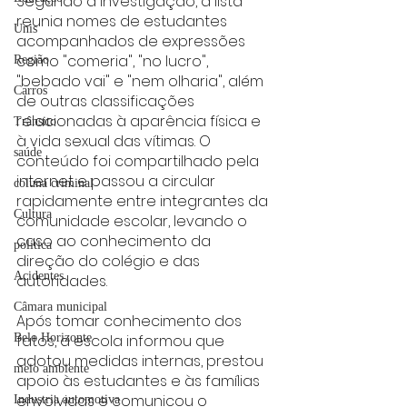
Segundo a investigação, a lista 
reunia nomes de estudantes 
Unis
acompanhados de expressões 
como "comeria", "no lucro", 
Região
"bebado vai" e "nem olharia", além 
Carros
de outras classificações 
relacionadas à aparência física e 
Trânsito
à vida sexual das vítimas. O 
saúde
conteúdo foi compartilhado pela 
internet e passou a circular 
coluna criminal
rapidamente entre integrantes da 
Cultura
comunidade escolar, levando o 
caso ao conhecimento da 
politica
direção do colégio e das 
Acidentes
autoridades.
Câmara municipal
Após tomar conhecimento dos 
Belo Horizonte
fatos, a escola informou que 
adotou medidas internas, prestou 
meio ambiente
apoio às estudantes e às famílias 
envolvidas e comunicou o 
Industria automotiva