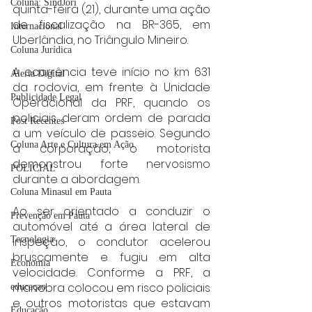
Coluna: SindJori
quinta-feira (21), durante uma ação 
de fiscalização na BR-365, em 
Internacional
Uberlândia, no Triângulo Mineiro.
Coluna Jurídica
A ocorrência teve início no km 631 
Alerta Digital
da rodovia, em frente à Unidade 
Publicidade Legal
Operacional da PRF, quando os 
policiais deram ordem de parada 
Post Recentes
a um veículo de passeio. Segundo 
Coluna Arte e Cultura em Ação
a corporação, o motorista 
demonstrou forte nervosismo 
POLICIAL
durante a abordagem.
Coluna Minasul em Pauta
Ao ser orientado a conduzir o 
Prevenção em Pauta
automóvel até a área lateral de 
Tecnologia
inspeção, o condutor acelerou 
bruscamente e fugiu em alta 
Economia
velocidade. Conforme a PRF, a 
manobra colocou em risco policiais 
educaçao
e outros motoristas que estavam 
Educação