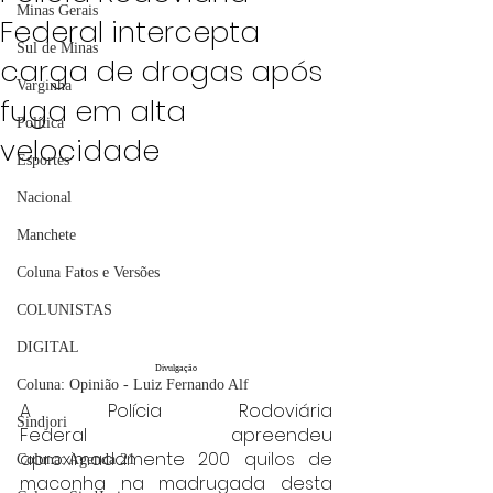
Minas Gerais
Federal intercepta
Sul de Minas
carga de drogas após
Varginha
fuga em alta
Política
velocidade
Esportes
Nacional
Manchete
Coluna Fatos e Versões
COLUNISTAS
DIGITAL
Divulgação
Coluna: Opinião - Luiz Fernando Alf
A Polícia Rodoviária 
Sindjori
Federal apreendeu 
aproximadamente 200 quilos de 
Coluna: Agenda 21
maconha na madrugada desta 