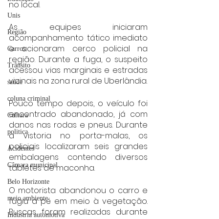
no local.
Unis
As equipes iniciaram 
Região
acompanhamento tático imediato 
e acionaram cerco policial na 
Carros
região. Durante a fuga, o suspeito 
Trânsito
acessou vias marginais e estradas 
vicinais na zona rural de Uberlândia.
saúde
coluna criminal
Pouco tempo depois, o veículo foi 
encontrado abandonado, já com 
Cultura
danos nas rodas e pneus. Durante 
politica
a vistoria no porta-malas, os 
policiais localizaram seis grandes 
Acidentes
embalagens contendo diversos 
Câmara municipal
tabletes de maconha.
Belo Horizonte
O motorista abandonou o carro e 
meio ambiente
fugiu a pé em meio à vegetação. 
Buscas foram realizadas durante 
Industria automotiva