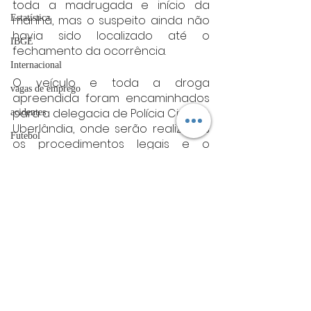
toda a madrugada e início da 
Estatística
manhã, mas o suspeito ainda não 
havia sido localizado até o 
IBGE
fechamento da ocorrência.
Internacional
O veículo e toda a droga 
vagas de emprego
apreendida foram encaminhados 
para a delegacia de Polícia Civil em 
acidentes
Uberlândia, onde serão realizados 
Futebol
os procedimentos legais e o 
prosseguimento das investigações.
bombeiros
Fonte: PRF
artigo
Minas gerais
TRT
Minas Gerais
divulgação
FADIVA
agro
Posts Relacionados
Ver tudo
OAB Varginha