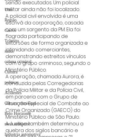
sendo executados. Um policial 
militar ainda não foi localizado.
Unis
A policial civil envolvida é uma 
Região
escrivã da corporação, casada 
com um sargento da PM. Ela foi 
Carros
flagrada participando de 
Trânsito
extorsões de forma organizada e 
intimidando comerciantes, 
saúde
demonstrando estreitos vínculos 
coluna criminal
com o grupo criminoso, segundo o 
Ministério Público.
Cultura
A operação, chamada Aurora, é 
conduzida pelas Corregedorias 
politica
da Polícia Militar e da Polícia Civil, 
Acidentes
em parceria com o Grupo de 
Atuação Especial de Combate ao 
Câmara municipal
Crime Organizado (GAECO) do 
Belo Horizonte
Ministério Público de São Paulo.
A Justiça também determinou a 
meio ambiente
quebra dos sigilos bancário e 
Industria automotiva