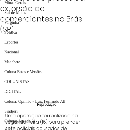
Minas Gerais
extorsão de
Sul de Minas
comerciantes no Brás
Varginha
(SP)
Política
Esportes
Nacional
Manchete
Coluna Fatos e Versões
COLUNISTAS
DIGITAL
Coluna: Opinião - Luiz Fernando Alf
Reprodução
Sindjori
Uma operação foi realizada na 
segunda-feira (16) para prender 
Coluna: Agenda 21
sete policiais acusados de 