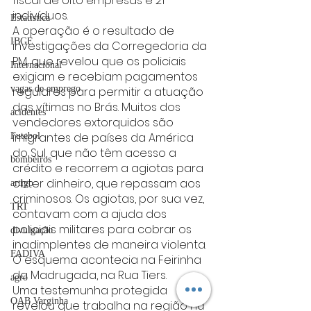
fiscal de oito empresas e 21 
indivíduos.
Estatística
A operação é o resultado de 
IBGE
investigações da Corregedoria da 
PM, que revelou que os policiais 
Internacional
exigiam e recebiam pagamentos 
vagas de emprego
regulares para permitir a atuação 
das vítimas no Brás. Muitos dos 
acidentes
vendedores extorquidos são 
imigrantes de países da América 
Futebol
do Sul, que não têm acesso a 
bombeiros
crédito e recorrem a agiotas para 
obter dinheiro, que repassam aos 
artigo
criminosos. Os agiotas, por sua vez, 
TRT
contavam com a ajuda dos 
policiais militares para cobrar os 
divulgação
inadimplentes de maneira violenta. 
FADIVA
O esquema acontecia na Feirinha 
da Madrugada, na Rua Tiers.
agro
Uma testemunha protegida 
OAB Varginha
revelou que trabalha na região há 