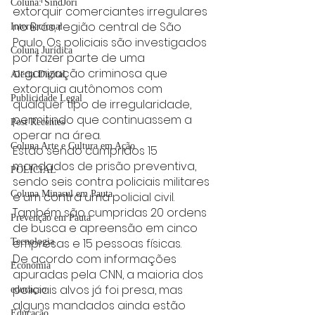
Coluna: SindJori
extorquir comerciantes irregulares 
no Brás, região central de São 
Internacional
Paulo. Os policiais são investigados 
Coluna Jurídica
por fazer parte de uma 
organização criminosa que 
Alerta Digital
extorquia autônomos com 
Publicidade Legal
qualquer tipo de irregularidade, 
permitindo que continuassem a 
Post Recentes
operar na área.
Coluna Arte e Cultura em Ação
Estão sendo cumpridos 15 
mandados de prisão preventiva, 
POLICIAL
sendo seis contra policiais militares 
Coluna Minasul em Pauta
e um contra uma policial civil. 
Também são cumpridas 20 ordens 
Prevenção em Pauta
de busca e apreensão em cinco 
empresas e 15 pessoas físicas.
Tecnologia
De acordo com informações 
Economia
apuradas pela CNN, a maioria dos 
policiais alvos já foi presa, mas 
educaçao
alguns mandados ainda estão 
Educação