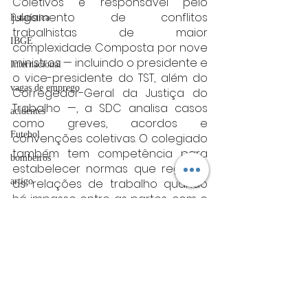
Coletivos é responsável pelo 
julgamento de conflitos 
Estatística
trabalhistas de maior 
IBGE
complexidade. Composta por nove 
ministros — incluindo o presidente e 
Internacional
o vice-presidente do TST, além do 
vagas de emprego
Corregedor-Geral da Justiça do 
Trabalho —, a SDC analisa casos 
acidentes
como greves, acordos e 
Futebol
convenções coletivas. O colegiado 
também tem competência para 
bombeiros
estabelecer normas que regulem 
as relações de trabalho quando 
artigo
há impasse entre as partes, com o 
TRT
objetivo de garantir a pacificação 
entre capital e trabalho.
divulgação
Fonte: TST
FADIVA
nacional
agro
Nacional
OAB Varginha