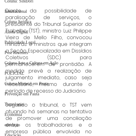
Coluna: SindJori
Diante da possibilidade de 
Internacional
paralisação de serviços, o 
Coluna Jurídica
presidente do Tribunal Superior do 
Trabalho (TST), ministro Luiz Philippe 
Alerta Digital
Vieira de Mello Filho, convocou 
Publicidade Legal
ministras e ministros que integram 
a Seção Especializada em Dissídios 
Post Recentes
Coletivos (SDC) para 
permanecerem de prontidão. A 
Coluna Arte e Cultura em Ação
medida prevê a realização de 
POLICIAL
julgamento imediato, caso seja 
necessário, mesmo durante o 
Coluna Minasul em Pauta
período de recesso do Judiciário.
Prevenção em Pauta
Segundo o tribunal, o TST vem 
Tecnologia
atuando há semanas na tentativa 
Economia
de promover uma conciliação 
entre os trabalhadores e a 
educaçao
empresa pública envolvida no 
Educação