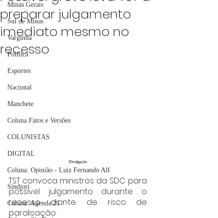
Minas Gerais
preparar julgamento
Sul de Minas
imediato mesmo no
Varginha
recesso
Política
Esportes
Nacional
Manchete
Coluna Fatos e Versões
COLUNISTAS
DIGITAL
Divulgação
Coluna: Opinião - Luiz Fernando Alf
TST convoca ministros da SDC para 
Sindjori
possível julgamento durante o 
recesso diante de risco de 
Coluna: Agenda 21
paralisação.