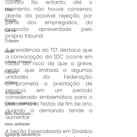
conflito. No entanto, até o 
momento, não houve consenso, 
Unis
diante da possível rejeição, por 
Região
parte dos empregados, da 
proposta apresentada pelo 
Carros
próprio tribunal.
Trânsito
A presidência do TST destaca que 
saúde
a convocação da SDC ocorre em 
coluna criminal
razão do risco de que a greve, 
ainda que limitada a algumas 
Cultura
unidades da Federação, 
comprometa a prestação de 
politica
serviços em um período 
Acidentes
considerado emblemático para o 
país, como as festas de fim de ano, 
Câmara municipal
quando a demanda tende a 
Belo Horizonte
aumentar.
meio ambiente
A Seção Especializada em Dissídios 
Industria automotiva