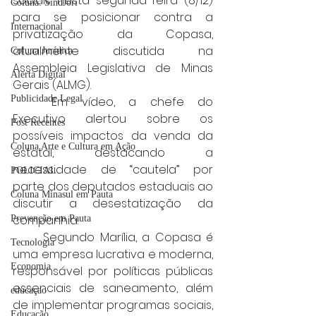
sociais nesta segunda-feira (8/12) 
Coluna: SindJori
para se posicionar contra a 
Internacional
privatização da Copasa, 
atualmente discutida na 
Coluna Jurídica
Assembleia Legislativa de Minas 
Alerta Digital
Gerais (ALMG).
Publicidade Legal
	Em vídeo, a chefe do 
Executivo alertou sobre os 
Post Recentes
possíveis impactos da venda da 
Coluna Arte e Cultura em Ação
estatal, destacando a 
necessidade de “cautela” por 
POLICIAL
parte dos deputados estaduais ao 
Coluna Minasul em Pauta
discutir a desestatização da 
companhia.
Prevenção em Pauta
	Segundo Marília, a Copasa é 
Tecnologia
uma empresa lucrativa e moderna, 
Economia
responsável por políticas públicas 
essenciais de saneamento, além 
educaçao
de implementar programas sociais, 
Educação