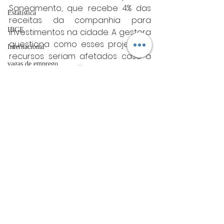
Saneamento, que recebe 4% das 
Estatística
receitas da companhia para 
IBGE
investimentos na cidade. A gestora 
questiona como esses projetos e 
Internacional
recursos seriam afetados caso a 
vagas de emprego
venda se concretize.
Politica
acidentes
Política
Futebol
bombeiros
artigo
TRT
Posts Relacionados
Ver tudo
divulgação
FADIVA
agro
OAB Varginha