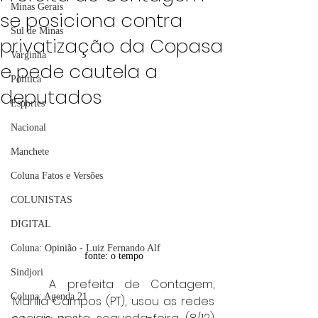
Minas Gerais
se posiciona contra
Sul de Minas
privatização da Copasa
Varginha
e pede cautela a
Política
deputados
Esportes
Nacional
Manchete
Coluna Fatos e Versões
COLUNISTAS
DIGITAL
Coluna: Opinião - Luiz Fernando Alf
fonte: o tempo
Sindjori
	A prefeita de Contagem, 
Coluna: Agenda 21
Marília Campos (PT), usou as redes 