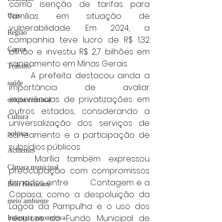
como isenção de tarifas para 
famílias em situação de 
Unis
vulnerabilidade. Em 2024, a 
Região
companhia teve lucro de R$ 1,32 
Carros
bilhão e investiu R$ 2,7 bilhões em 
saneamento em Minas Gerais.
Trânsito
	A prefeita destacou ainda a 
saúde
importância de avaliar 
experiências de privatizações em 
coluna criminal
outros estados, considerando a 
Cultura
universalização dos serviços de 
saneamento e a participação de 
politica
subsídios públicos.
Acidentes
	Marília também expressou 
Câmara municipal
preocupação com compromissos 
firmados entre 	Contagem e a 
Belo Horizonte
Copasa, como a despoluição da 
meio ambiente
Lagoa da Pampulha e o uso dos 
recursos do Fundo Municipal de 
Industria automotiva