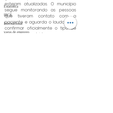
estejam atualizadas. O município 
Estatística
segue monitorando as pessoas 
IBGE
que tiveram contato com a 
paciente e aguarda o laudo para 
Internacional
confirmar oficialmente o tipo de 
vagas de emprego
meningite envolvido.
Minas gerais
acidentes
Minas Gerais
Futebol
bombeiros
artigo
TRT
Posts Relacionados
Ver tudo
divulgação
FADIVA
agro
OAB Varginha