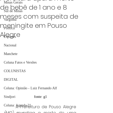
Minas Gerais
de bebê de 1 ano e 8
Sul de Minas
meses com suspeita de
Varginha
meningite em Pouso
Política
Alegre
Esportes
Nacional
Manchete
Coluna Fatos e Versões
COLUNISTAS
DIGITAL
Coluna: Opinião - Luiz Fernando Alf
Sindjori
fonte: g1
Coluna: Agenda 21
	A Prefeitura de Pouso Alegre 
(MG) investiga a morte de uma 