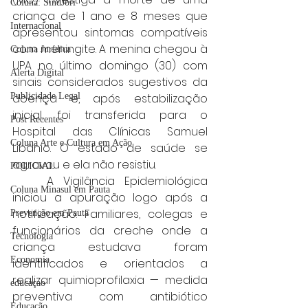
Coluna: SindJori
criança de 1 ano e 8 meses que 
Internacional
apresentou sintomas compatíveis 
com meningite. A menina chegou à 
Coluna Jurídica
UPA no último domingo (30) com 
Alerta Digital
sinais considerados sugestivos da 
Publicidade Legal
doença e, após estabilização 
inicial, foi transferida para o 
Post Recentes
Hospital das Clínicas Samuel 
Coluna Arte e Cultura em Ação
Libânio. O estado de saúde se 
agravou e ela não resistiu.
POLICIAL
	A Vigilância Epidemiológica 
Coluna Minasul em Pauta
iniciou a apuração logo após a 
notificação. Familiares, colegas e 
Prevenção em Pauta
funcionários da creche onde a 
Tecnologia
criança estudava foram 
Economia
identificados e orientados a 
realizar quimioprofilaxia — medida 
educaçao
preventiva com antibiótico 
Educação