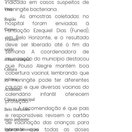
indicada em casos suspeitos de 
meningite bacteriana.
Unis
	As amostras coletadas no 
Região
hospital foram enviadas à 
Carros
Fundação Ezequiel Dias (Funed), 
em Belo Horizonte, e o resultado 
Trânsito
deve ser liberado até o fim da 
saúde
semana. A coordenadora de 
imunização do município destacou 
coluna criminal
que Pouso Alegre mantém boa 
Cultura
cobertura vacinal, lembrando que 
a meningite pode ter diferentes 
politica
causas e que diversas vacinas do 
Acidentes
calendário infantil oferecem 
Câmara municipal
proteção.
	A recomendação é que pais 
Belo Horizonte
e responsáveis revisem o cartão 
meio ambiente
de vacinação das crianças para 
garantir que todas as doses 
Industria automotiva