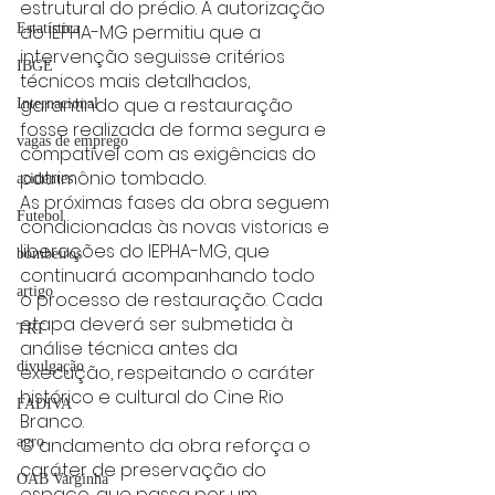
estrutural do prédio. A autorização 
do IEPHA-MG permitiu que a 
Estatística
intervenção seguisse critérios 
IBGE
técnicos mais detalhados, 
garantindo que a restauração 
Internacional
fosse realizada de forma segura e 
vagas de emprego
compatível com as exigências do 
patrimônio tombado.
acidentes
As próximas fases da obra seguem 
Futebol
condicionadas às novas vistorias e 
liberações do IEPHA-MG, que 
bombeiros
continuará acompanhando todo 
artigo
o processo de restauração. Cada 
etapa deverá ser submetida à 
TRT
análise técnica antes da 
divulgação
execução, respeitando o caráter 
histórico e cultural do Cine Rio 
FADIVA
Branco.
O andamento da obra reforça o 
agro
caráter de preservação do 
OAB Varginha
espaço, que passa por um 