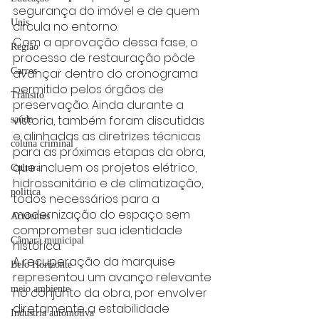
segurança do imóvel e de quem 
Unis
circula no entorno.
Com a aprovação dessa fase, o 
Região
processo de restauração pôde 
avançar dentro do cronograma 
Carros
permitido pelos órgãos de 
Trânsito
preservação. Ainda durante a 
vistoria, também foram discutidas 
saúde
e alinhadas as diretrizes técnicas 
coluna criminal
para as próximas etapas da obra, 
que incluem os projetos elétrico, 
Cultura
hidrossanitário e de climatização, 
politica
todos necessários para a 
modernização do espaço sem 
Acidentes
comprometer sua identidade 
Câmara municipal
histórica.
A recuperação da marquise 
Belo Horizonte
representou um avanço relevante 
meio ambiente
no conjunto da obra, por envolver 
diretamente a estabilidade 
Industria automotiva