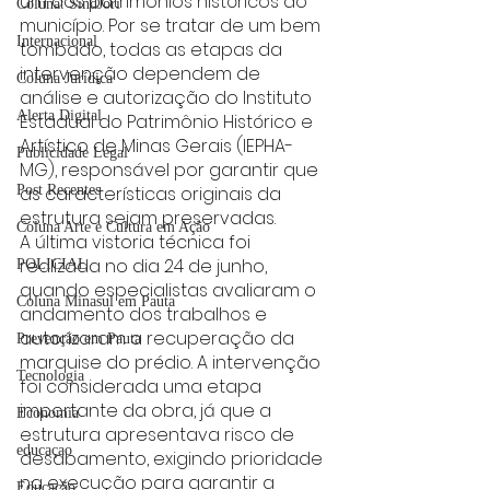
um dos patrimônios históricos do 
Coluna: SindJori
município. Por se tratar de um bem 
Internacional
tombado, todas as etapas da 
intervenção dependem de 
Coluna Jurídica
análise e autorização do Instituto 
Alerta Digital
Estadual do Patrimônio Histórico e 
Artístico de Minas Gerais (IEPHA-
Publicidade Legal
MG), responsável por garantir que 
as características originais da 
Post Recentes
estrutura sejam preservadas.
Coluna Arte e Cultura em Ação
A última vistoria técnica foi 
realizada no dia 24 de junho, 
POLICIAL
quando especialistas avaliaram o 
Coluna Minasul em Pauta
andamento dos trabalhos e 
autorizaram a recuperação da 
Prevenção em Pauta
marquise do prédio. A intervenção 
Tecnologia
foi considerada uma etapa 
importante da obra, já que a 
Economia
estrutura apresentava risco de 
educaçao
desabamento, exigindo prioridade 
na execução para garantir a 
Educação