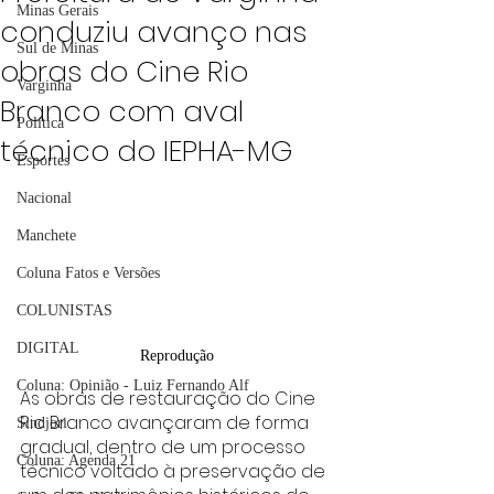
Minas Gerais
conduziu avanço nas
Sul de Minas
obras do Cine Rio
Varginha
Branco com aval
Política
técnico do IEPHA-MG
Esportes
Nacional
Manchete
Coluna Fatos e Versões
COLUNISTAS
DIGITAL
Reprodução
Coluna: Opinião - Luiz Fernando Alf
As obras de restauração do Cine 
Rio Branco avançaram de forma 
Sindjori
gradual, dentro de um processo 
Coluna: Agenda 21
técnico voltado à preservação de 