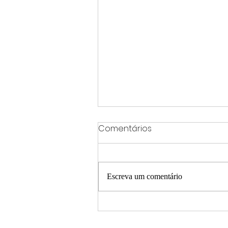
Comentários
Escreva um comentário
Parque Centenário terá
programação especial