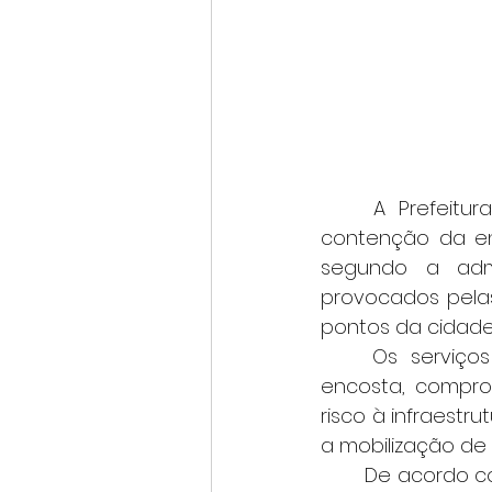
	A Prefeitura de Varginha deu início, nesta terça-feira (16), às obras de 
contenção da enc
segundo a admin
provocados pelas
pontos da cidade
	Os serviços têm como principal objetivo restabelecer a estabilidade da 
encosta, compro
risco à infraestr
a mobilização de 
	De acordo com a prefeitura, a obra integra um conjunto de ações planejadas 