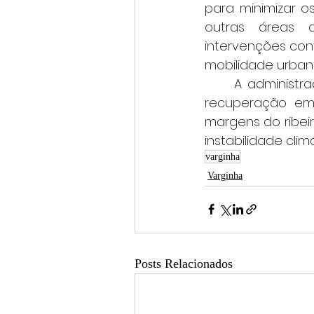
para minimizar o
outras áreas 
intervenções con
mobilidade urbana
	A administração municipal ressaltou ainda que as intervenções vão além da 
recuperação eme
margens do ribeir
instabilidade climá
varginha
Varginha
Posts Relacionados