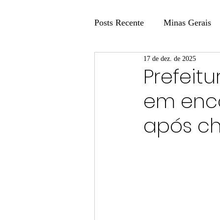
Posts Recente
Minas Gerais
17 de dez. de 2025
Coluna Fatos e Versões
Prefeit
em enco
Coluna: Agenda 21
Colu
após ch
Publicidade Legal
Post 
Coluna Minasul em Pauta
Unis
Região
Carros