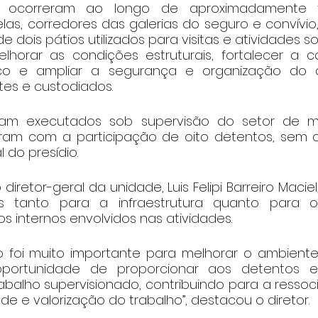
s ocorreram ao longo de aproximadamente 
s, corredores das galerias do seguro e convívio, 
e dois pátios utilizados para visitas e atividades soc
lhorar as condições estruturais, fortalecer a 
ico e ampliar a segurança e organização do 
ntes e custodiados.
oram executados sob supervisão do setor de 
ram com a participação de oito detentos, sem 
 do presídio.
retor-geral da unidade, Luis Felipi Barreiro Maciel, 
os tanto para a infraestrutura quanto para 
os internos envolvidos nas atividades.
ção foi muito importante para melhorar o ambiente
ortunidade de proporcionar aos detentos en
abalho supervisionado, contribuindo para a ressoci
de e valorização do trabalho”, destacou o diretor.