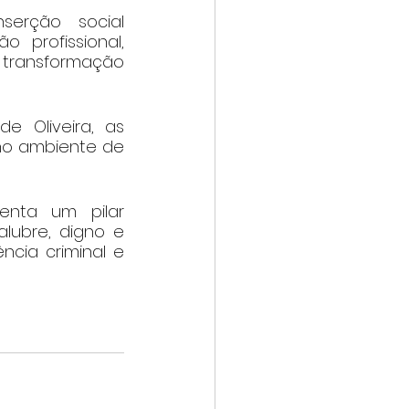
serção social 
profissional, 
transformação 
 Oliveira, as 
no ambiente de 
enta um pilar 
lubre, digno e 
cia criminal e 