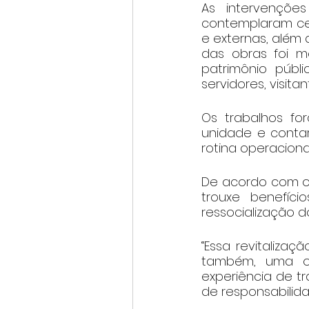
As intervençõe
contemplaram cela
e externas, além d
das obras foi me
patrimônio públ
servidores, visita
Os trabalhos f
unidade e conta
rotina operacional
De acordo com o di
trouxe benefíci
ressocialização d
“Essa revitaliza
também, uma op
experiência de tr
de responsabilida