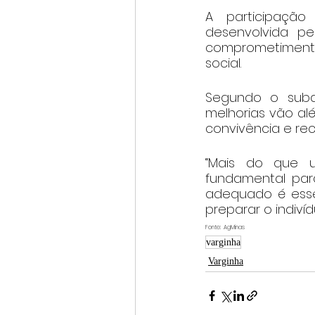
A participação
desenvolvida pe
comprometimento
social.
Segundo o subdi
melhorias vão al
convivência e re
“Mais do que um
fundamental para
adequado é essen
preparar o indiví
Fonte:  AgMinas
varginha
Varginha