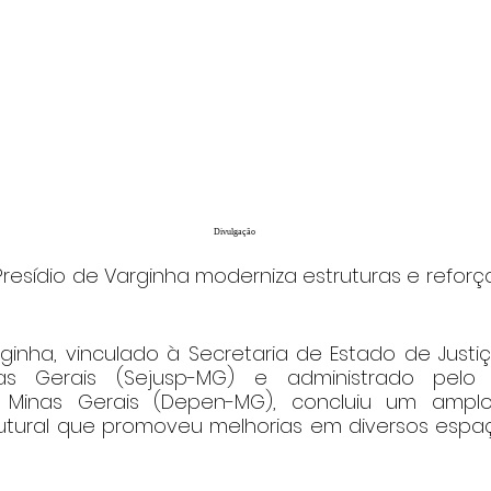
Divulgação
Presídio de Varginha moderniza estruturas e refor
rginha, vinculado à Secretaria de Estado de Justi
as Gerais (Sejusp-MG) e administrado pelo 
e Minas Gerais (Depen-MG), concluiu um ampl
trutural que promoveu melhorias em diversos espa