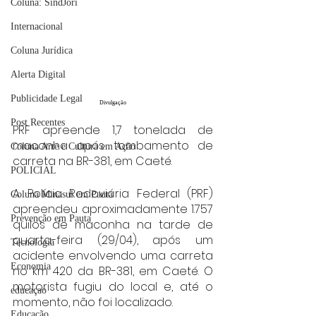
Coluna: SindJori
Internacional
Coluna Jurídica
Alerta Digital
Publicidade Legal
Divulgação
Post Recentes
PRF apreende 1,7 tonelada de 
maconha após tombamento de 
Coluna Arte e Cultura em Ação
carreta na BR-381, em Caeté.
POLICIAL
A Polícia Rodoviária Federal (PRF) 
Coluna Minasul em Pauta
apreendeu aproximadamente 1.757 
Prevenção em Pauta
quilos de maconha na tarde de 
quarta-feira (29/04), após um 
Tecnologia
acidente envolvendo uma carreta 
Economia
no km 420 da BR-381, em Caeté. O 
motorista fugiu do local e, até o 
educaçao
momento, não foi localizado.
Educação