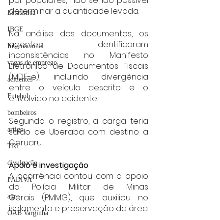
por populares, não sendo possível 
determinar a quantidade levada.
Estatística
IBGE
Na análise dos documentos, os 
agentes identificaram 
Internacional
inconsistências no Manifesto 
vagas de emprego
Eletrônico de Documentos Fiscais 
(MDF-e), incluindo divergência 
acidentes
entre o veículo descrito e o 
Futebol
envolvido no acidente.
bombeiros
Segundo o registro, a carga teria 
artigo
saído de Uberaba com destino a 
Caruaru.
TRT
divulgação
Apoio e investigação
A ocorrência contou com o apoio 
FADIVA
da Polícia Militar de Minas 
Gerais (PMMG), que auxiliou no 
agro
isolamento e preservação da área.
OAB Varginha