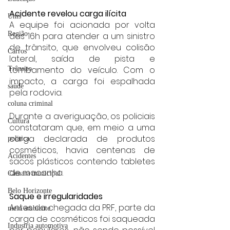
Acidente revelou carga ilícita
Unis
A equipe foi acionada por volta 
Região
das 16h para atender a um sinistro 
de trânsito, que envolveu colisão 
Carros
lateral, saída de pista e 
tombamento do veículo. Com o 
Trânsito
impacto, a carga foi espalhada 
saúde
pela rodovia.
coluna criminal
Durante a averiguação, os policiais 
Cultura
constataram que, em meio a uma 
carga declarada de produtos 
politica
cosméticos, havia centenas de 
Acidentes
sacos plásticos contendo tabletes 
de maconha.
Câmara municipal
Belo Horizonte
Saque e irregularidades
Antes da chegada da PRF, parte da 
meio ambiente
carga de cosméticos foi saqueada 
Industria automotiva