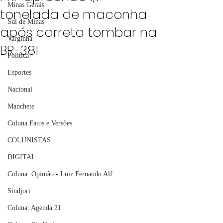
Minas Gerais
tonelada de maconha
Sul de Minas
após carreta tombar na
Varginha
BR-381
Política
Esportes
Nacional
Manchete
Coluna Fatos e Versões
COLUNISTAS
DIGITAL
Coluna: Opinião - Luiz Fernando Alf
Sindjori
Coluna: Agenda 21